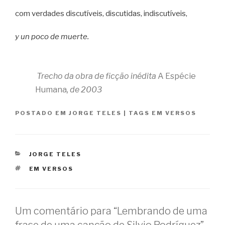
com verdades discutíveis, discutidas, indiscutíveis,
y un poco de muerte.
Trecho da obra de ficção inédita
A Espécie
Humana
, de 2003
POSTADO EM
JORGE TELES
|
TAGS
EM VERSOS
CATEGORIAS
JORGE TELES
TAGS
EM VERSOS
Um comentário para “Lembrando de uma
frase de uma canção de Silvio Rodríguez”