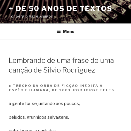
Pular
+ DE 50 ANOS DE TEXTOS
para
Por Sérgio Vaz e Amigos
o
conteúdo
Menu
Lembrando de uma frase de uma
canção de Silvio Rodríguez
::
TRECHO DA OBRA DE FICÇÃO INÉDITA A
ESPÉCIE HUMANA, DE 2003. POR JORGE TELES
a gente foi-se juntando aos poucos;
peludos, grunhidos selvagens.
entre berros e pauladas