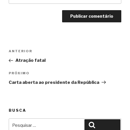
Navegação
Anterior
ANTERIOR
de
Atração fatal
Post
Próximo
PRÓXIMO
Carta aberta ao presidente da República
BUSCA
Pesquisar
Pesquisar
por: