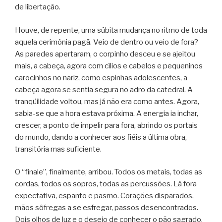
de libertação.
Houve, de repente, uma súbita mudança no ritmo de toda
aquela cerimônia pagã. Veio de dentro ou veio de fora?
As paredes apertaram, o corpinho desceu e se ajeitou
mais, a cabeça, agora com cílios e cabelos e pequeninos
carocinhos no nariz, como espinhas adolescentes, a
cabeça agora se sentia segura no adro da catedral. A
tranqüilidade voltou, mas já não era como antes. Agora,
sabia-se que a hora estava próxima. A energia ia inchar,
crescer, a ponto de impelir para fora, abrindo os portais
do mundo, dando a conhecer aos fiéis a última obra,
transitória mas suficiente.
O “finale”, finalmente, arribou. Todos os metais, todas as
cordas, todos os sopros, todas as percussões. Lá fora
expectativa, espanto e pasmo. Corações disparados,
mãos sôfregas a se esfregar, passos desencontrados.
Dois olhos de luz e o desejo de conhecer o pão sagrado,