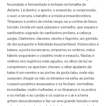
fecundado e fermentado e inchado na fornalha de
Astarte. Lá dentro, o aperto, o empurrão, a compressão,
o suor, a secura, o barulho e a música ensurdecedora.
Tímpanos e pratos de metal, rasga-se a cortina de bisso
torcido, tecida em azul, púrpura e vermelho, que separa o
santíssimo sagrado do santíssimo profano, a cabeça
surgiu. Clarinetes, clarones, oboés e fagotes, um gemido
de dor pungente e felicidade insustentável. Violoncelos e
baixos, a porta escancarou, empurrou os ombros, mãos
hábeis seguraram o corpinho mole e exausto, flautas e
violinos nos registros mais agudos, os olhos de luz se
comprimem, se apertam, choram, o olhar ajudante diz
baixo é um menino e as portas da gruta tabu, onde não
ousavam chegar se não os iniciados na seita, as portas
cospem pezinhos amassados e se fecham, vermelhas,
incendiadas, muito molhadas, e os tímpanos e os pratos
e os metais e as cordas e os sopros e o ar e a terra
gritam desordenados e faz-se uma grande tensão e uma