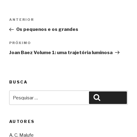
Navegação
Anterior
ANTERIOR
de
Os pequenos e os grandes
Post
Próximo
PRÓXIMO
Joan Baez Volume 1: uma trajetória luminosa
BUSCA
Pesquisar
Pesquisar
por:
AUTORES
A. C. Malufe