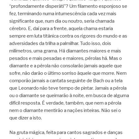
“profondamente disperàti”? Um filamento esponjoso se
fez, terminando numa intumescência cada vez mais
significante que, num dia ou noutro, seria chamada
cérebro. E, daí para a frente, aquela chama estaria
sempre em luta titânica contra os rigores do mundo e as
adversidades da trilha a palmilhar. Tudo isso, dois
milímetros, uma grama. Há diamantes maiores e mais
pesados e mais pesadas e maiores, pérolas há. Mas o
diamante e a pérola não consolarão jamais aquele que
sofre, não darão o último sorriso àquele que morre. Nem
comporão jamais a cantata seguinte de Bach ou a tela
que Leonardo não teve tempo de pintar. Jamais a pérola
ou o diamante se queimarão à noite, em busca de alguma
difícil resposta. É verdade, também, que nem a pérola
nem o diamante mentirão a nações inteiras. Não sei o
que dizer a isto.
Na gruta mágica, feita para cantos sagrados e danças