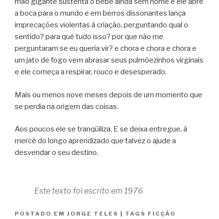
mão gigante sustenta o bebê ainda sem nome e ele abre
a boca para o mundo e em berros dissonantes lança
imprecações violentas à criação, perguntando qual o
sentido? para quê tudo isso? por que não me
perguntaram se eu queria vir? e chora e chora e chora e
um jato de fogo vem abrasar seus pulmõezinhos virginais
e ele começa a respirar, rouco e desesperado.
Mais ou menos nove meses depois de um momento que
se perdia na origem das coisas.
Aos poucos ele se tranqüiliza. E se deixa entregue, à
mercê do longo aprendizado que talvez o ajude a
desvendar o seu destino.
Este texto foi escrito em 1976
POSTADO EM
JORGE TELES
|
TAGS
FICÇÃO