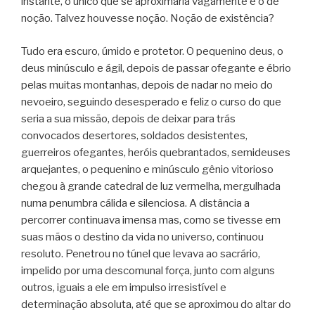
instante, o único que se aproximaria vagamente é o de
noção. Talvez houvesse noção. Noção de existência?
Tudo era escuro, úmido e protetor. O pequenino deus, o
deus minúsculo e ágil, depois de passar ofegante e ébrio
pelas muitas montanhas, depois de nadar no meio do
nevoeiro, seguindo desesperado e feliz o curso do que
seria a sua missão, depois de deixar para trás
convocados desertores, soldados desistentes,
guerreiros ofegantes, heróis quebrantados, semideuses
arquejantes, o pequenino e minúsculo gênio vitorioso
chegou à grande catedral de luz vermelha, mergulhada
numa penumbra cálida e silenciosa. A distância a
percorrer continuava imensa mas, como se tivesse em
suas mãos o destino da vida no universo, continuou
resoluto. Penetrou no túnel que levava ao sacrário,
impelido por uma descomunal força, junto com alguns
outros, iguais a ele em impulso irresistível e
determinação absoluta, até que se aproximou do altar do