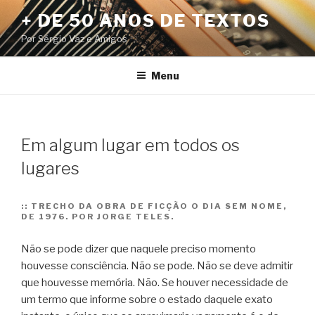
Pular
+ DE 50 ANOS DE TEXTOS
para
Por Sérgio Vaz e Amigos
o
conteúdo
Menu
Em algum lugar em todos os
lugares
::
TRECHO DA OBRA DE FICÇÃO O DIA SEM NOME,
DE 1976. POR JORGE TELES.
Não se pode dizer que naquele preciso momento
houvesse consciência. Não se pode. Não se deve admitir
que houvesse memória. Não. Se houver necessidade de
um termo que informe sobre o estado daquele exato