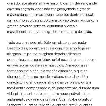
corredor até atingir a nave maior. E dentro dessa grande
caverna sagrada, onde não chegava jamais o grande
mágico dançarino mas apenas aqueles dentre os quais
sairia o imolado para propiciar a vida ao deus nascituro, na
grande caverna perfeita, continuou o lento e
magnificente ritual, começado no momento da união.
Tudo era um disco micróbio, um disco quase nada.
Dezoito dias, porém, e aquele conjunto amorfo já se
alargava um pouco, surgiram depois saliências
pequeninas que, num futuro próximo, se transmudariam
em vértebras, costelas e músculos. Começou a se
formar, no meio daquela canção dinâmica, o que se
chamaria, lá fora, no mundo profano, intestinos. Um
coraçãozinho, ainda rude, ainda criança, principiou um
movimento compassado e, daí para a frente, durante uma
vida inteira, seria este o maestro responsável pelos
andamentos da grande sinfonia. Quem sabe quantos
“scherzzi”, quantos “allegri”, quantos “larghi”, quantos