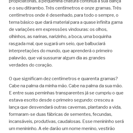
propiciatórias, a pequenina criatura continua a sua dança
e o seu ditirambo. Três centímetros e onze gramas. Três
centímetros onde é desenhado, para todo o sempre, o
tema básico que dará material para a quase infinita gama
de variações em expressões vindouras: os olhos,
olhinhos, as narinas, narizinho, a boca, uma boquinha
rasgada mal, que sugará um seio, que balbuciará
interpretações do mundo, que aprenderá o primeiro
palavrão, que vai sussurrar algum dia as grandes
verdades do coração.
O que significam dez centímetros e quarenta gramas?
Cabe na palma da minha mão. Cabe na palma da sua mão.
E entre suas perninhas transparentes já se cumpriu o que
estava escrito desde o primeiro segundo: cresceu a
lança que desvendará outras cavernas, plantando a vida,
formaram-se duas fábricas de sementes, fecundas,
incansáveis, produtivas, caudalosas. Esse menininho será
um menininho. A ele darão um nome menino, vestirão