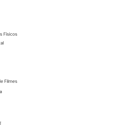
s Físicos
al
de Filmes
a
g