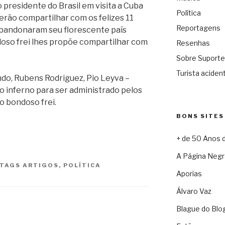
presidente do Brasil em visita a Cuba
Política
erão compartilhar com os felizes 11
Reportagens
bandonaram seu florescente país
doso frei lhes propõe compartilhar com
Resenhas
Sobre Suporte
Turista acident
do, Rubens Rodriguez, Pio Leyva –
o inferno para ser administrado pelos
o bondoso frei.
BONS SITES
+ de 50 Anos 
A Página Negr
TAGS
ARTIGOS
,
POLÍTICA
Aporias
Álvaro Vaz
Blague do Blo