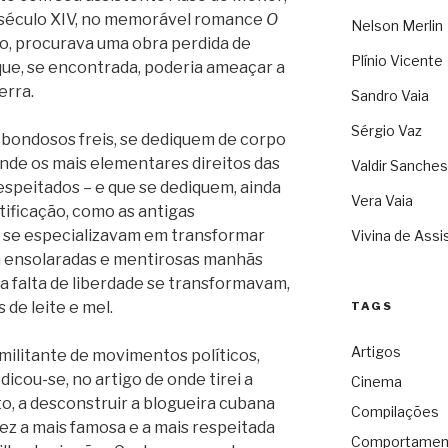
o século XIV, no memorável romance
O
Nelson Merlin
o, procurava uma obra perdida de
Plínio Vicente
que, se encontrada, poderia ameaçar a
erra.
Sandro Vaia
Sérgio Vaz
, bondosos freis, se dediquem de corpo
onde os mais elementares direitos das
Valdir Sanches
speitados – e que se dediquem, ainda
Vera Vaia
tificação, como as antigas
e se especializavam em transformar
Vivina de Assi
m ensolaradas e mentirosas manhãs
 a falta de liberdade se transformavam,
de leite e mel.
TAGS
Artigos
 militante de movimentos políticos,
icou-se, no artigo de onde tirei a
Cinema
o, a desconstruir a blogueira cubana
Compilações
vez a mais famosa e a mais respeitada
Comportamen