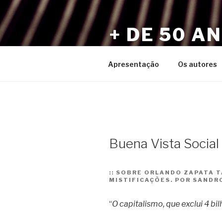
Pular
para
+ DE 50 A
o
conteúdo
Por Sérgio Vaz e Amigos
Apresentação
Os autores
Buena Vista Social
::
SOBRE ORLANDO ZAPATA T
MISTIFICAÇÕES. POR SANDR
“
O capitalismo, que exclui 4 b