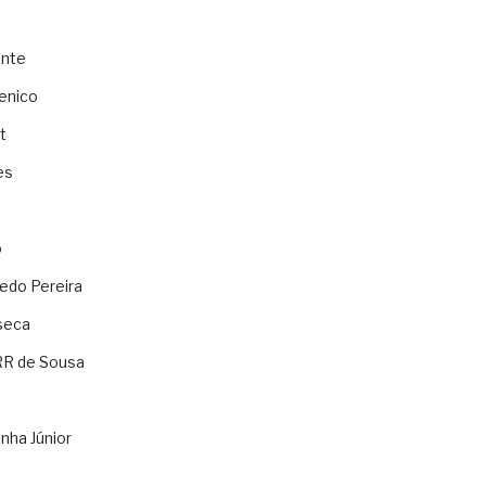
ente
enico
t
es
o
ledo Pereira
seca
RR de Sousa
nha Júnior