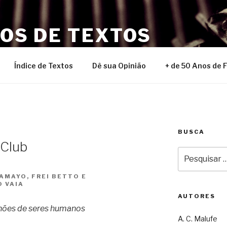
NOS DE TEXTOS
Índice de Textos
Dê sua Opinião
+ de 50 Anos de 
BUSCA
 Club
Pesquisar
por:
AMAYO, FREI BETTO E
O VAIA
AUTORES
ilhões de seres humanos
A. C. Malufe