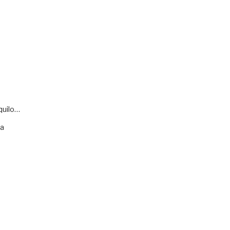
quilo…
va