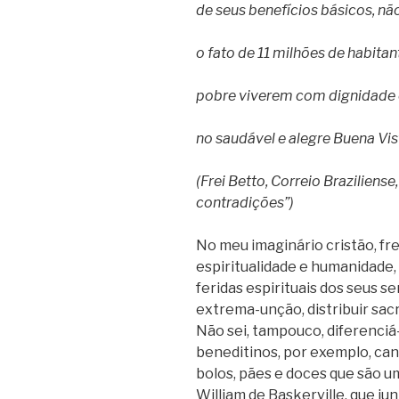
de seus benefícios básicos, n
o fato de 11 milhões de habita
pobre viverem com dignidade 
no saudável e alegre Buena Vis
(Frei Betto, Correio Braziliense
contradições”)
No meu imaginário cristão, fr
espiritualidade e humanidade
feridas espirituais dos seus s
extrema-unção, distribuir sac
Não sei, tampouco, diferenciá
beneditinos, por exemplo, ca
bolos, pães e doces que são u
William de Baskerville, que ju