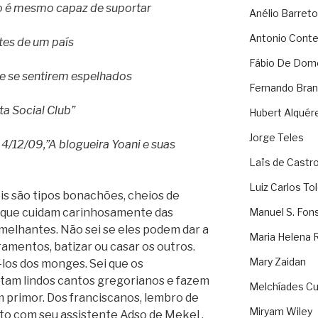
ão é mesmo capaz de suportar
Anélio Barreto
Antonio Cont
ntes de um país
Fábio De Dom
e se sentirem espelhados
Fernando Bran
ta Social Club”
Hubert Alquér
Jorge Teles
, 4/12/09,”A blogueira Yoani e suas
Laïs de Castr
Luiz Carlos To
eis são tipos bonachões, cheios de
, que cuidam carinhosamente das
Manuel S. Fon
emelhantes. Não sei se eles podem dar a
Maria Helena 
ramentos, batizar ou casar os outros.
Mary Zaidan
-los dos monges. Sei que os
ntam lindos cantos gregorianos e fazem
Melchíades Cu
m primor. Dos franciscanos, lembro de
Miryam Wiley
nto com seu assistente Adso de Mekel ,