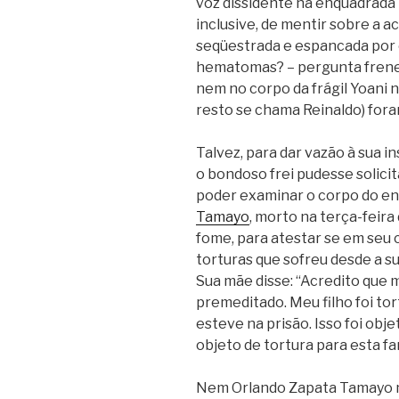
voz dissidente na enquadrada 
inclusive, de mentir sobre a a
seqüestrada e espancada por e
hematomas? – pergunta frene
nem no corpo da frágil Yoani 
resto se chama Reinaldo) fora
Talvez, para dar vazão à sua i
o bondoso frei pudesse solicit
poder examinar o corpo do e
Tamayo
, morto na terça-feira 
fome, para atestar se em seu
torturas que sofreu desde a s
Sua mãe disse: “Acredito que 
premeditado. Meu filho foi t
esteve na prisão. Isso foi obj
objeto de tortura para esta fam
Nem Orlando Zapata Tamayo ne