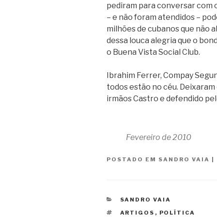
pediram para conversar com o 
– e não foram atendidos – pod
milhões de cubanos que não a
dessa louca alegria que o bon
o Buena Vista Social Club.
Ibrahim Ferrer, Compay Segun
todos estão no céu. Deixaram 
irmãos Castro e defendido pel
Fevereiro de 2010
POSTADO EM
SANDRO VAIA
|
CATEGORIAS
SANDRO VAIA
TAGS
ARTIGOS
,
POLÍTICA