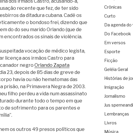
ilha dos irmãos Castro, acusando-a,
Crônicas
cusação recente que fez, de ter sido
sbirros da ditadura cubana. Cadê os
Curto
ticamente o bondoso frei, dizendo que
Da agenda do 
nem do do seu marido Orlando (que de
Do Facebook
m encontrados os sinais de violência.
Em versos
nsuspeitada vocação de médico legista,
Esporte
ar licença aos irmãos Castro para
Ficção
ncanador negro
Orlando Zapata
Geléia Geral
dia 23, depois de 85 dias de greve de
Histórias de jo
 corpo havia ou não hematomas das
ua prisão, na Primavera Negra de 2003.
Imigração
meu filho perdeu a vida num assassinato
Jornalismo
orturado durante todo o tempo em que
Jus sperneand
eto de sofrimento para os parentes e
Lembranças
ília”.
Livros
m os outros 49 presos políticos que
Música