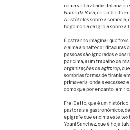
numa velha abadia italiana n
Nome da Rosa
, de Umberto Ec
Aristóteles sobre a comédia, 
hegemonia da Igreja sobre a t
É estranho imaginar que freis
e alma a enaltecer ditaduras 
pessoas são ignorados e desre
por cima, a um trabalho de mis
organizações de
agitprop
, qu
sombrias formas de tirania e
primaveris, onde a escassez e
como que por encanto, em rios 
Frei Betto, que é um histórico
pastorais e gastronômicos, ded
epígrafe que encima este text
Yoani Sanchez, que é hoje tal