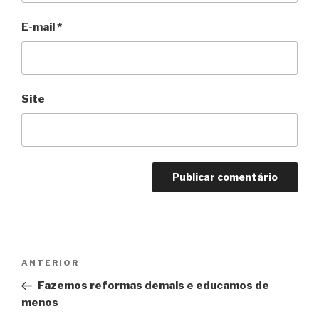
E-mail
*
Site
Navegação
Anterior
ANTERIOR
de
Fazemos reformas demais e educamos de
Post
menos