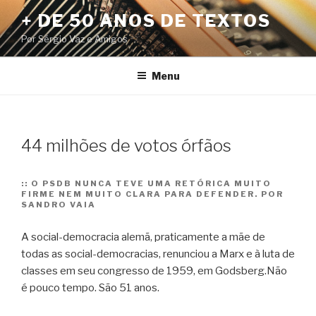
Pular
+ DE 50 ANOS DE TEXTOS
para
Por Sérgio Vaz e Amigos
o
conteúdo
Menu
44 milhões de votos órfãos
::
O PSDB NUNCA TEVE UMA RETÓRICA MUITO
FIRME NEM MUITO CLARA PARA DEFENDER. POR
SANDRO VAIA
A social-democracia alemã, praticamente a mãe de
todas as social-democracias, renunciou a Marx e à luta de
classes em seu congresso de 1959, em Godsberg.Não
é pouco tempo. São 51 anos.