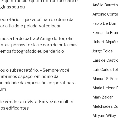
e. E quem decide quem tem corpo, cara e
Anélio Barreto
ginas sou eu.
Antonio Cont
ecretário – que você não é o dono da
Fábio De Dom
r a tia dele pelada, vai colocar.
Fernando Bran
mos a tia do patrão! Amigo leitor, ela
Hubert Alquér
atas, pernas tortas e cara de puta, mas
emos fotografado eu perderia o
Jorge Teles
Laïs de Castr
Luiz Carlos To
rou o subsecretário. – Sempre você
oje abrimos espaço, em nome da
Manuel S. Fon
uanimidade da expressão corporal, para
Maria Helena 
mum.
Mary Zaidan
e vender a revista. Em vez de mulher
Melchíades Cu
sos edificantes.
Miryam Wiley