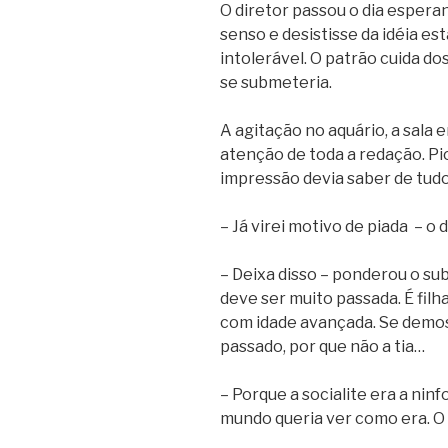
O diretor passou o dia esper
senso e desistisse da idéia es
intolerável. O patrão cuida d
se submeteria.
A agitação no aquário, a sala 
atenção de toda a redação. Pio
impressão devia saber de tudo
– Já virei motivo de piada – o
– Deixa disso – ponderou o su
deve ser muito passada. É fil
com idade avançada. Se demos 
passado, por que não a tia…
– Porque a socialite era a nin
mundo queria ver como era. O 