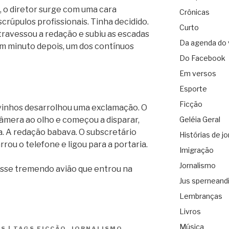
, o diretor surge com uma cara
Crônicas
crúpulos profissionais. Tinha decidido.
Curto
atravessou a redação e subiu as escadas
Da agenda do 
Um minuto depois, um dos contínuos
Do Facebook
Em versos
Esporte
Ficção
 vinhos desarrolhou uma exclamação. O
câmera ao olho e começou a disparar,
Geléia Geral
 A redação babava. O subscretário
Histórias de jo
ou o telefone e ligou para a portaria.
Imigração
Jornalismo
esse tremendo avião que entrou na
Jus sperneand
Lembranças
Livros
Música
ES
|
TAGS
FICÇÃO
,
JORNALISMO