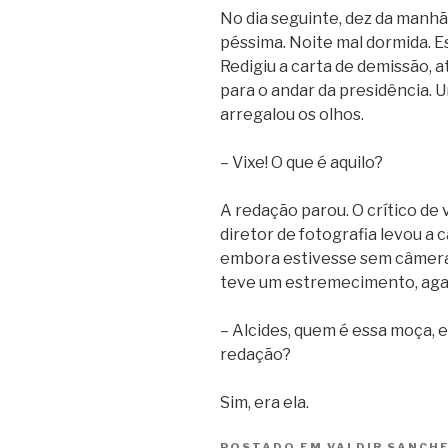
No dia seguinte, dez da manhã
péssima. Noite mal dormida. Es
Redigiu a carta de demissão, 
para o andar da presidência. 
arregalou os olhos.
– Vixe! O que é aquilo?
A redação parou. O crítico de
diretor de fotografia levou a 
embora estivesse sem câmera.
teve um estremecimento, agarr
– Alcides, quem é essa moça, 
redação?
Sim, era ela.
POSTADO EM
VALDIR SANCH