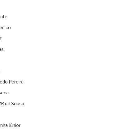
ente
enico
t
es
o
ledo Pereira
seca
RR de Sousa
nha Júnior