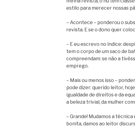
minha revista, o nu tem class
estilo para merecer nossas pá
– Acontece – ponderou o subs
revista. E se o dono quer coloca
– E eu escrevo no índice: despi
tem o corpo de um saco de bat
compreendam: se não a tivéss
emprego.
– Mais ou menos isso – ponde
pode dizer: querido leitor, h
igualdade de direitos e da eq
a beleza trivial, da mulher co
– Grande! Mudamos a técnica d
bonita, damos ao leitor discur