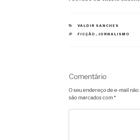
CATEGORIAS
VALDIR SANCHES
TAGS
FICÇÃO
,
JORNALISMO
Comentário
O seu endereço de e-mail não 
são marcados com
*