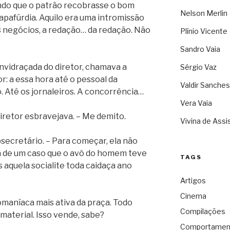
ando que o patrão recobrasse o bom
Nelson Merlin
tapafúrdia. Aquilo era uma intromissão
os negócios, a redação… da redação. Não
Plínio Vicente
Sandro Vaia
envidraçada do diretor, chamava a
Sérgio Vaz
r: a essa hora até o pessoal da
Valdir Sanches
. Até os jornaleiros. A concorrência…
Vera Vaia
 diretor esbravejava. – Me demito.
Vivina de Assi
bsecretário. – Para começar, ela não
ha de um caso que o avô do homem teve
TAGS
aquela socialite toda caidaça ano
Artigos
Cinema
fomaníaca mais ativa da praça. Todo
Compilações
material. Isso vende, sabe?
Comportamen