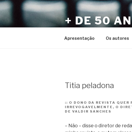
Pular
para
+ DE 50 A
o
conteúdo
Por Sérgio Vaz e Amigos
Apresentação
Os autores
Titia peladona
::
O DONO DA REVISTA QUER 
IRREVOGAVELMENTE, O DIRE
DE VALDIR SANCHES
– Não – disse o diretor de red