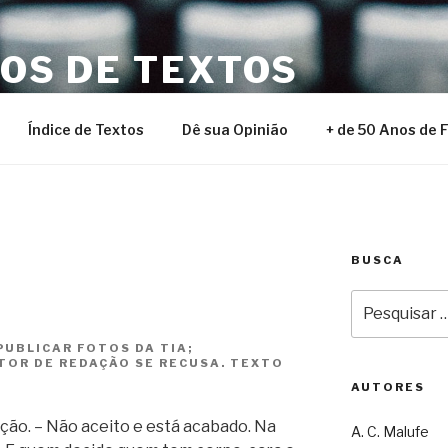
NOS DE TEXTOS
Índice de Textos
Dê sua Opinião
+ de 50 Anos de 
BUSCA
Pesquisar
por:
PUBLICAR FOTOS DA TIA;
TOR DE REDAÇÃO SE RECUSA. TEXTO
AUTORES
ação. – Não aceito e está acabado. Na
A. C. Malufe