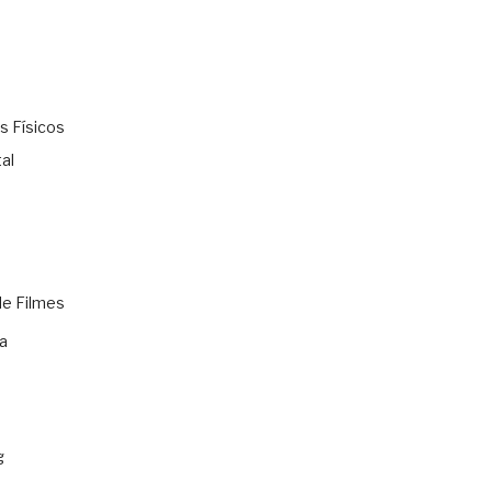
s Físicos
al
de Filmes
a
g