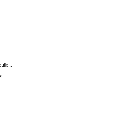
quilo…
va