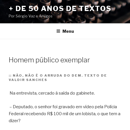
Pular
+ DE 50 ANOS DE TEXTOS
para
Por Sérgio Vaz e Amigos
o
conteúdo
Menu
Homem público exemplar
::
NÃO, NÃO É O ARRUDA DO DEM. TEXTO DE
VALDIR SANCHES
Na entrevista, cercado à saída do gabinete.
– Deputado, o senhor foi gravado em vídeo pela Polícia
Federal recebendo R$ 100 mil de um lobista, o que tem a
dizer?