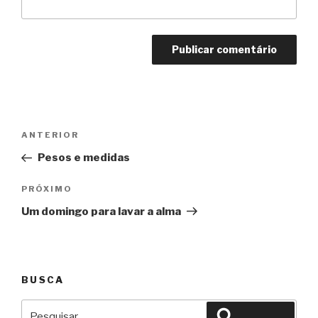
Navegação
Anterior
ANTERIOR
de
Pesos e medidas
Post
Próximo
PRÓXIMO
Um domingo para lavar a alma
BUSCA
Pesquisar
Pesquisar