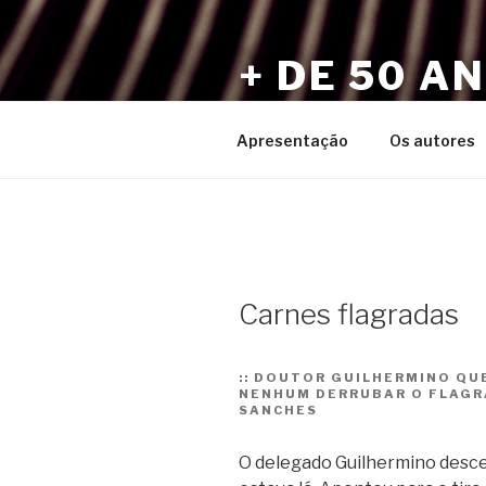
Pular
para
+ DE 50 A
o
conteúdo
Por Sérgio Vaz e Amigos
Apresentação
Os autores
Carnes flagradas
::
DOUTOR GUILHERMINO QUE
NENHUM DERRUBAR O FLAGRA
SANCHES
O delegado Guilhermino desceu