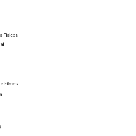
s Físicos
al
de Filmes
a
g