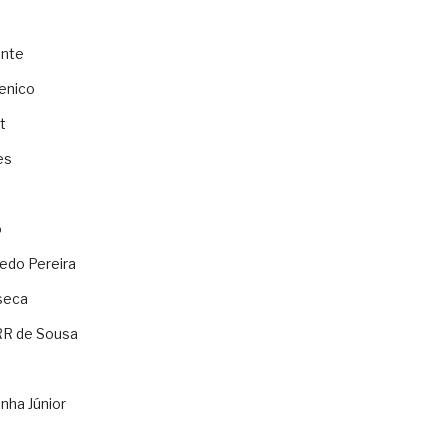
ente
enico
t
es
o
ledo Pereira
seca
RR de Sousa
nha Júnior