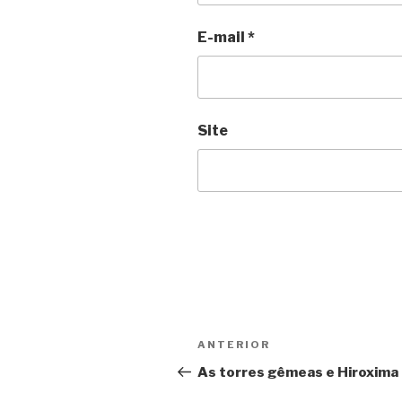
E-mail
*
Site
Navegação
Anterior
ANTERIOR
de
As torres gêmeas e Hiroxima