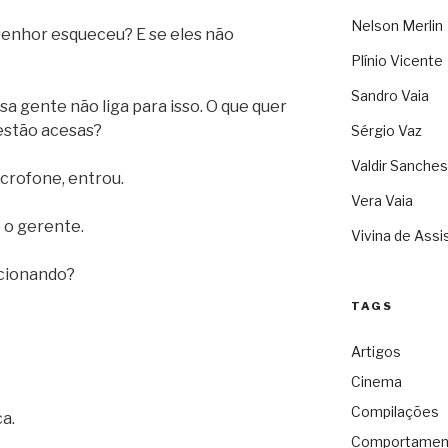
Nelson Merlin
 senhor esqueceu? E se eles não
Plínio Vicente
Sandro Vaia
ssa gente não liga para isso. O que quer
 estão acesas?
Sérgio Vaz
Valdir Sanches
crofone, entrou.
Vera Vaia
e o gerente.
Vivina de Assi
ncionando?
TAGS
Artigos
Cinema
Compilações
a.
Comportamen