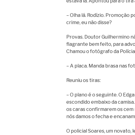
estava lá. Apontou para o tira 
– Olha lá. Rodízio. Promoção p
crime, eu não disse?
Provas. Doutor Guilhermino n
flagrante bem feito, para adv
Chamou o fotógrafo da Polícia
– A placa. Manda brasa nas fo
Reuniu os tiras:
– O plano é o seguinte. O Edg
escondido embaixo da camisa.
os caras confirmarem os cem r
nós damos o fecha e encanam
O policial Soares, um novato, 