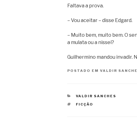
Faltava a prova.
– Vou aceitar – disse Edgard.
– Muito bem, muito bem. O senho
a mulata ou a nissei?
Guilhermino mandou invadir. 
POSTADO EM
VALDIR SANCH
CATEGORIAS
VALDIR SANCHES
TAGS
FICÇÃO