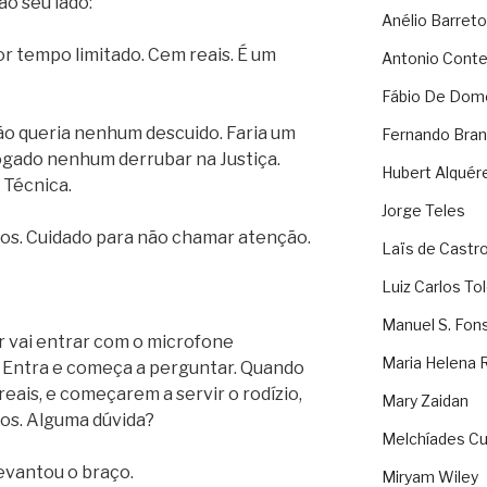
ao seu lado:
Anélio Barreto
or tempo limitado. Cem reais. É um
Antonio Cont
Fábio De Dom
ão queria nenhum descuido. Faria um
Fernando Bran
ogado nenhum derrubar na Justiça.
Hubert Alquér
 Técnica.
Jorge Teles
tos. Cuidado para não chamar atenção.
Laïs de Castr
Luiz Carlos To
Manuel S. Fon
ar vai entrar com o microfone
Maria Helena 
 Entra e começa a perguntar. Quando
eais, e começarem a servir o rodízio,
Mary Zaidan
os. Alguma dúvida?
Melchíades Cu
levantou o braço.
Miryam Wiley