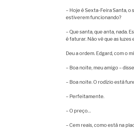
– Hoje é Sexta-Feira Santa, o
estiverem funcionando?
– Que santa, que anta, nada. E
é faturar. Não vê que as luzes
Deu a ordem. Edgard, com o mi
– Boa noite, meu amigo – diss
– Boa noite. O rodízio está fu
– Perfeitamente.
– O preço…
– Cem reais, como está na plac