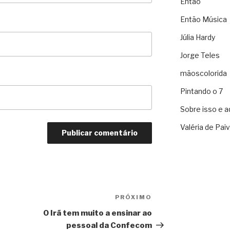
Então
Então Música
Júlia Hardy
Jorge Teles
mãoscolorida
Pintando o 7
Sobre isso e a
Valéria de Pai
PRÓXIMO
Próximo
O Irã tem muito a ensinar ao
pessoal da Confecom