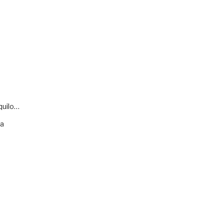
quilo…
va