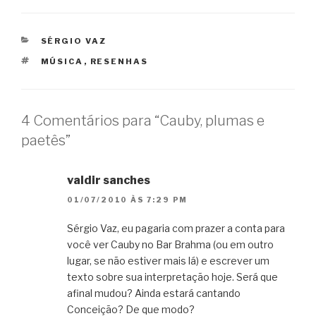
CATEGORIAS
SÉRGIO VAZ
TAGS
MÚSICA
,
RESENHAS
4 Comentários para “Cauby, plumas e
paetês”
valdir sanches
01/07/2010 ÀS 7:29 PM
Sérgio Vaz, eu pagaria com prazer a conta para
você ver Cauby no Bar Brahma (ou em outro
lugar, se não estiver mais lá) e escrever um
texto sobre sua interpretação hoje. Será que
afinal mudou? Ainda estará cantando
Conceição? De que modo?