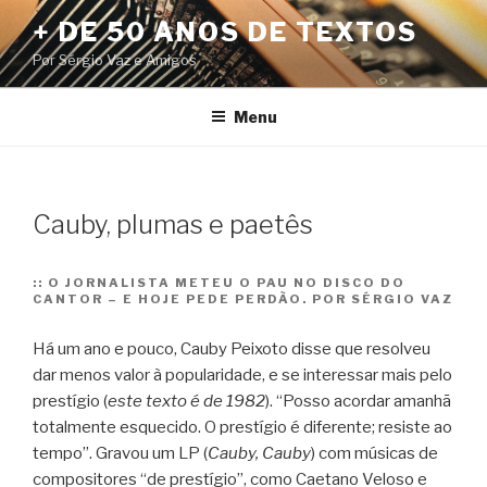
Pular
+ DE 50 ANOS DE TEXTOS
para
Por Sérgio Vaz e Amigos
o
conteúdo
Menu
Cauby, plumas e paetês
::
O JORNALISTA METEU O PAU NO DISCO DO
CANTOR – E HOJE PEDE PERDÃO. POR SÉRGIO VAZ
Há um ano e pouco, Cauby Peixoto disse que resolveu
dar menos valor à popularidade, e se interessar mais pelo
prestígio (
este texto é de 1982
). “Posso acordar amanhã
totalmente esquecido. O prestígio é diferente; resiste ao
tempo”.
Gravou um LP (
Cauby, Cauby
) com músicas de
compositores “de prestígio”, como Caetano Veloso e