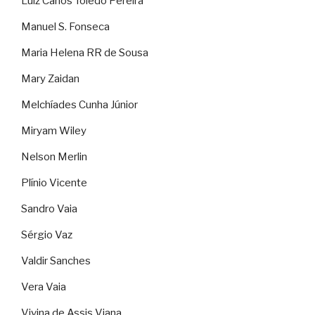
Luiz Carlos Toledo Pereira
Manuel S. Fonseca
Maria Helena RR de Sousa
Mary Zaidan
Melchíades Cunha Júnior
Miryam Wiley
Nelson Merlin
Plínio Vicente
Sandro Vaia
Sérgio Vaz
Valdir Sanches
Vera Vaia
Vivina de Assis Viana