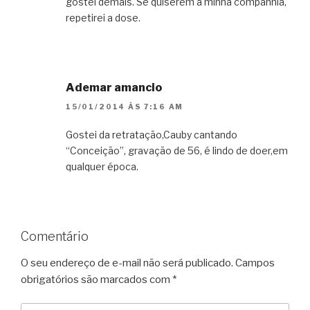
gostei demais. Se quiserem a minha companhia,
repetirei a dose.
Ademar amancio
15/01/2014 ÀS 7:16 AM
Gostei da retratação,Cauby cantando
“Conceição”, gravação de 56, é lindo de doer,em
qualquer época.
Comentário
O seu endereço de e-mail não será publicado.
Campos
obrigatórios são marcados com
*