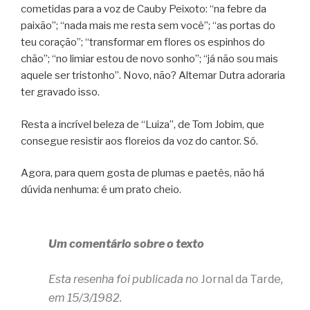
cometidas para a voz de Cauby Peixoto: “na febre da
paixão”; “nada mais me resta sem você”; “as portas do
teu coração”; “transformar em flores os espinhos do
chão”; “no limiar estou de novo sonho”; “já não sou mais
aquele ser tristonho”. Novo, não? Altemar Dutra adoraria
ter gravado isso.
Resta a incrível beleza de “Luiza”, de Tom Jobim, que
consegue resistir aos floreios da voz do cantor. Só.
Agora, para quem gosta de plumas e paetês, não há
dúvida nenhuma: é um prato cheio.
Um comentário sobre o texto
Esta resenha foi publicada no
Jornal da Tarde
,
em 15/3/1982.