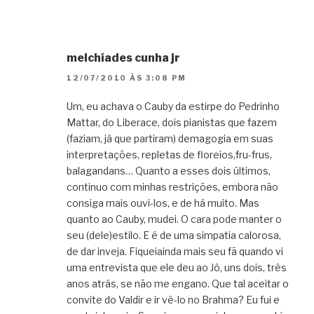
melchíades cunha jr
12/07/2010 ÀS 3:08 PM
Um, eu achava o Cauby da estirpe do Pedrinho
Mattar, do Liberace, dois pianistas que fazem
(faziam, já que partiram) demagogia em suas
interpretações, repletas de floreios,fru-frus,
balagandans… Quanto a esses dois últimos,
continuo com minhas restrições, embora não
consiga mais ouvi-los, e de há muito. Mas
quanto ao Cauby, mudei. O cara pode manter o
seu (dele)estilo. E é de uma simpatia calorosa,
de dar inveja. Fiqueiainda mais seu fã quando vi
uma entrevista que ele deu ao Jô, uns dois, três
anos atrás, se não me engano. Que tal aceitar o
convite do Valdir e ir vê-lo no Brahma? Eu fui e