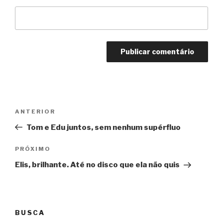
Navegação
Anterior
ANTERIOR
de
Tom e Edu juntos, sem nenhum supérfluo
Post
Próximo
PRÓXIMO
Elis, brilhante. Até no disco que ela não quis
BUSCA