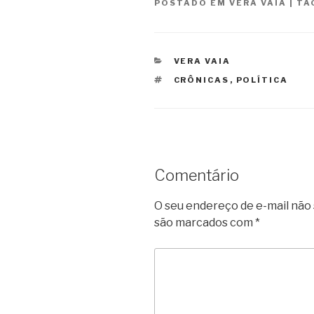
POSTADO EM
VERA VAIA
|
TA
CATEGORIAS
VERA VAIA
TAGS
CRÔNICAS
,
POLÍTICA
Comentário
O seu endereço de e-mail não 
são marcados com
*