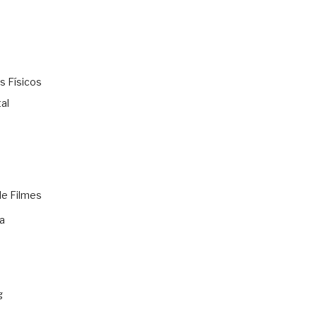
s Físicos
al
de Filmes
a
g