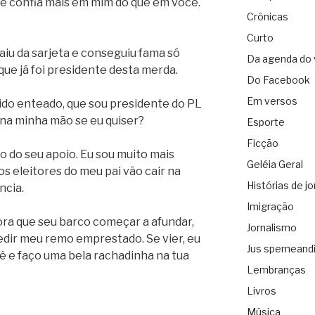
te confia mais em mim do que em você.
Crônicas
Curto
iu da sarjeta e conseguiu fama só
Da agenda do 
ue já foi presidente desta merda.
Do Facebook
Em versos
ido enteado, que sou presidente do PL
 na minha mão se eu quiser?
Esporte
Ficção
so do seu apoio. Eu sou muito mais
Geléia Geral
s eleitores do meu pai vão cair na
Histórias de jo
ncia.
Imigração
hora que seu barco começar a afundar,
Jornalismo
edir meu remo emprestado. Se vier, eu
Jus sperneand
ê e faço uma bela rachadinha na tua
Lembranças
Livros
Música