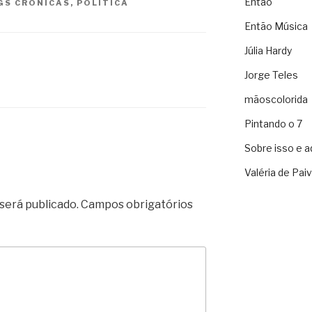
Então
GS
CRÔNICAS
,
POLÍTICA
Então Música
Júlia Hardy
Jorge Teles
mãoscolorida
Pintando o 7
Sobre isso e a
Valéria de Pai
será publicado.
Campos obrigatórios