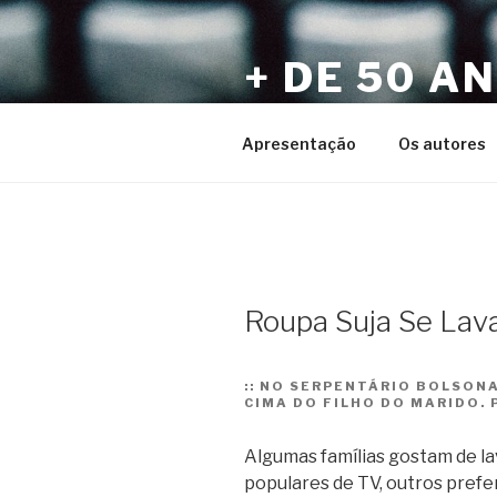
Pular
para
+ DE 50 A
o
conteúdo
Por Sérgio Vaz e Amigos
Apresentação
Os autores
Roupa Suja Se Lav
::
NO SERPENTÁRIO BOLSONA
CIMA DO FILHO DO MARIDO. 
Algumas famílias gostam de l
populares de TV, outros prefe