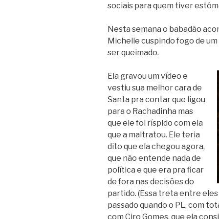
sociais para quem tiver estôma
Nesta semana o babadão acon
Michelle cuspindo fogo de um 
ser queimado.
Ela gravou um vídeo e
vestiu sua melhor cara de
Santa pra contar que ligou
para o Rachadinha mas
que ele foi ríspido com ela
que a maltratou. Ele teria
dito que ela chegou agora,
que não entende nada de
política e que era pra ficar
de fora nas decisões do
partido. (Essa treta entre e
passado quando o PL, com total
com Ciro Gomes, que ela cons