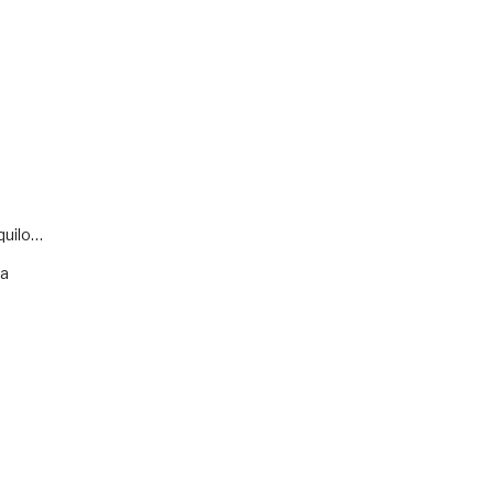
quilo…
va