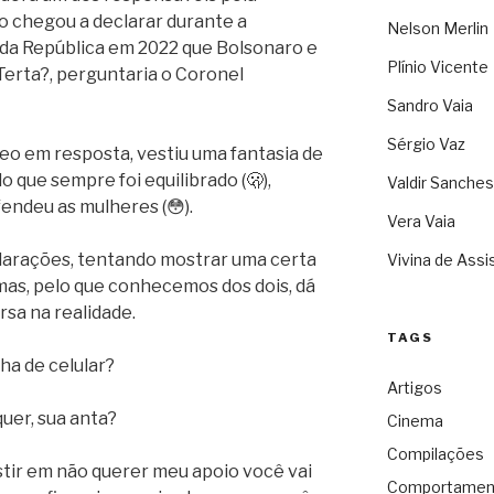
ro chegou a declarar durante a
Nelson Merlin
da República em 2022 que Bolsonaro e
Plínio Vicente
 Terta?, perguntaria o Coronel
Sandro Vaia
Sérgio Vaz
deo em resposta, vestiu uma fantasia de
 que sempre foi equilibrado (🫢),
Valdir Sanches
fendeu as mulheres (😳).
Vera Vaia
larações, tentando mostrar uma certa
Vivina de Assi
mas, pelo que conhecemos dos dois, dá
rsa na realidade.
TAGS
ha de celular?
Artigos
quer, sua anta?
Cinema
Compilações
istir em não querer meu apoio você vai
Comportamen