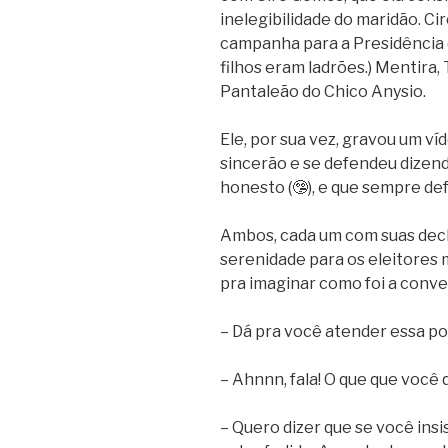
inelegibilidade do maridão. Ci
campanha para a Presidência 
filhos eram ladrões.) Mentira,
Pantaleão do Chico Anysio.
Ele, por sua vez, gravou um ví
sincerão e se defendeu dizendo
honesto (🤥), e que sempre de
Ambos, cada um com suas dec
serenidade para os eleitores 
pra imaginar como foi a conve
– Dá pra você atender essa po
– Ahnnn, fala! O que que você 
– Quero dizer que se você ins