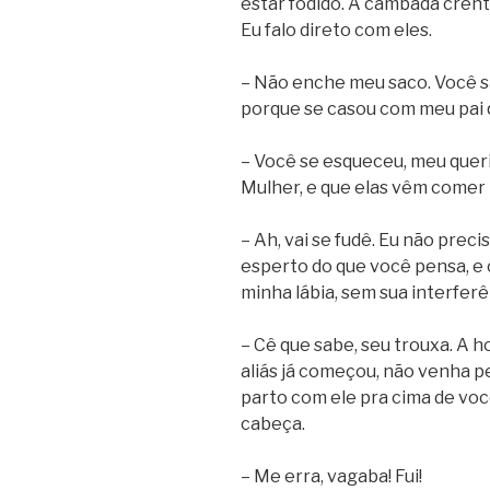
estar fodido. A cambada cren
Eu falo direto com eles.
– Não enche meu saco. Você sa
porque se casou com meu pai q
– Você se esqueceu, meu quer
Mulher, e que elas vêm comer
– Ah, vai se fudê. Eu não preci
esperto do que você pensa, e o
minha lábia, sem sua interferê
– Cê que sabe, seu trouxa. A 
aliás já começou, não venha p
parto com ele pra cima de voc
cabeça.
– Me erra, vagaba! Fui!