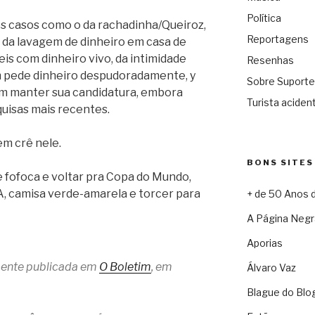
Política
os casos como o da rachadinha/Queiroz,
Reportagens
 da lavagem de dinheiro em casa de
is com dinheiro vivo, da intimidade
Resenhas
m pede dinheiro despudoradamente, y
Sobre Suporte
 em manter sua candidatura, embora
Turista acident
quisas mais recentes.
em crê nele.
BONS SITES
e fofoca e voltar pra Copa do Mundo,
A, camisa verde-amarela e torcer para
+ de 50 Anos 
A Página Negr
Aporias
lmente publicada em
O Boletim
, em
Álvaro Vaz
Blague do Blo