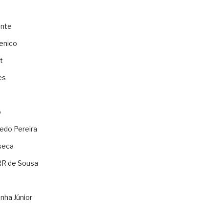
ente
enico
t
es
o
ledo Pereira
seca
RR de Sousa
nha Júnior