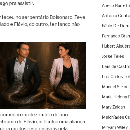
go pra assistir.
Anélio Barreto
Antonio Cont
teceu no serpentário Bolsonaro. Teve
lado e Flávio, do outro, tentando não
Fábio De Dom
Fernando Bran
Hubert Alquér
Jorge Teles
Laïs de Castr
Luiz Carlos To
Manuel S. Fon
Maria Helena 
Mary Zaidan
les começou em dezembro do ano
Melchíades Cu
 apoio de Flávio, articulou uma aliança
Miryam Wiley
idera um dos responsáveis pela