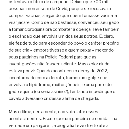
ostentava o título de campeão. Deixou que 700 mil
pessoas morressem de Covid, porque se recusava a
comprar vacinas, alegando que quem tomasse vacina ia
virar jacaré. Como se não bastasse, convenceu seu gado
a tomar cloroquina pra combater a doença. Teve também
o escândalo que envolvia um dos seus potros. E, claro,
ele fez de tudo para esconder do povo o caráter precário
de sua cria – embora tivesse a quem puxar – mexendo
seus pauzinhos na Polícia Federal para que as
investigações não fossem adiante. Mas o pior ainda
estava por vir. Quando aconteceu o derby de 2022,
inconformado com a derrota, tramou um golpe que
envolvia o hipódromo, muitos jóqueis, e uma parte do
gado equino (ou seria asinino?), tentando impedir que o
cavalo adversário cruzasse a linha de chegada.
Mas o filme, certamente, não vai relatar esses
acontecimentos. Escrito por um parceiro de corrida – na
verdade um pangaré -, a biografia teve direito até a