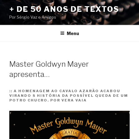
Pular
+ DE 50 ANOS DE TEXTOS
para
Por Sérgio Vaz e Amigos
o
conteúdo
Menu
Master Goldwyn Mayer
apresenta…
::
A HOMENAGEM AO CAVALO AZARÃO ACABOU
VIRANDO S HISTÓRIA DA POSSÍVEL QUEDA DE UM
POTRO CHUCRO. POR VERA VAIA