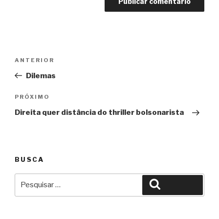
Navegação
Anterior
ANTERIOR
de
Dilemas
Post
Próximo
PRÓXIMO
Direita quer distância do thriller bolsonarista
BUSCA
Pesquisar
Pesquisar
por: