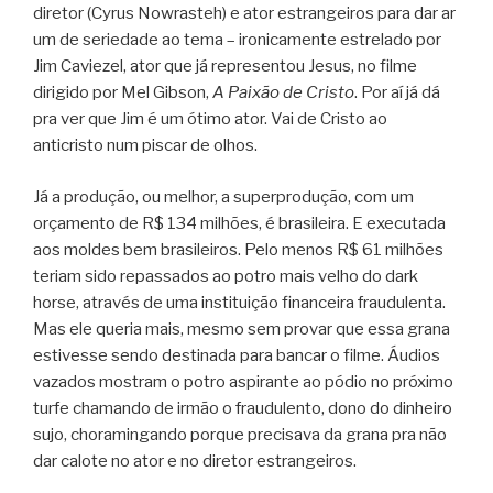
diretor (Cyrus Nowrasteh) e ator estrangeiros para dar ar
um de seriedade ao tema – ironicamente estrelado por
Jim Caviezel, ator que já representou Jesus, no filme
dirigido por Mel Gibson,
A Paixão de Cristo
. Por aí já dá
pra ver que Jim é um ótimo ator. Vai de Cristo ao
anticristo num piscar de olhos.
Já a produção, ou melhor, a superprodução, com um
orçamento de R$ 134 milhões, é brasileira. E executada
aos moldes bem brasileiros. Pelo menos R$ 61 milhões
teriam sido repassados ao potro mais velho do dark
horse, através de uma instituição financeira fraudulenta.
Mas ele queria mais, mesmo sem provar que essa grana
estivesse sendo destinada para bancar o filme. Áudios
vazados mostram o potro aspirante ao pódio no próximo
turfe chamando de irmão o fraudulento, dono do dinheiro
sujo, choramingando porque precisava da grana pra não
dar calote no ator e no diretor estrangeiros.