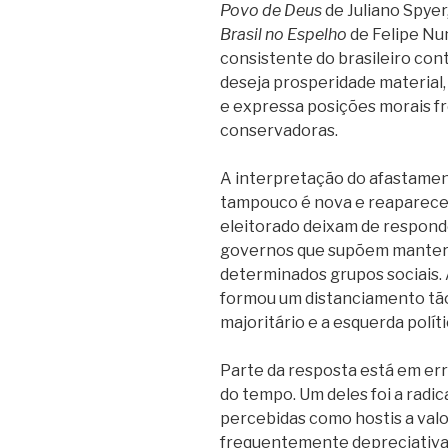
Povo de Deus
de Juliano Spye
Brasil no Espelho
de Felipe Nu
consistente do brasileiro cont
deseja prosperidade material,
e expressa posições morais f
conservadoras.
A interpretação do afastamen
tampouco é nova e reaparece
eleitorado deixam de responde
governos que supõem manter
determinados grupos sociais. 
formou um distanciamento tão 
majoritário e a esquerda polít
Parte da resposta está em er
do tempo. Um deles foi a radic
percebidas como hostis a valor
frequentemente depreciativa 