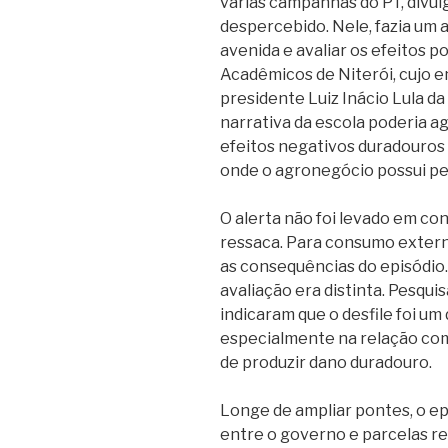
várias campanhas do PT, divu
despercebido. Nele, fazia um a
avenida e avaliar os efeitos po
Acadêmicos de Niterói, cujo e
presidente Luiz Inácio Lula da 
narrativa da escola poderia ag
efeitos negativos duradouros 
onde o agronegócio possui pe
O alerta não foi levado em con
ressaca. Para consumo exter
as consequências do episódio.
avaliação era distinta. Pesqui
indicaram que o desfile foi um
especialmente na relação com 
de produzir dano duradouro.
Longe de ampliar pontes, o e
entre o governo e parcelas r