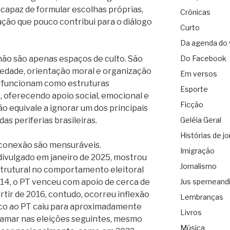
ncapaz de formular escolhas próprias,
Crônicas
ação que pouco contribui para o diálogo
Curto
Da agenda do 
 não são apenas espaços de culto. São
Do Facebook
iedade, orientação moral e organização
Em versos
, funcionam como estruturas
Esporte
o, oferecendo apoio social, emocional e
Ficção
o equivale a ignorar um dos principais
s periferias brasileiras.
Geléia Geral
Histórias de jo
esconexão são mensuráveis.
Imigração
ivulgado em janeiro de 2025, mostrou
Jornalismo
trutural no comportamento eleitoral
014, o PT venceu com apoio de cerca de
Jus sperneand
tir de 2016, contudo, ocorreu inflexão
Lembranças
lico ao PT caiu para aproximadamente
Livros
mar nas eleições seguintes, mesmo
Música