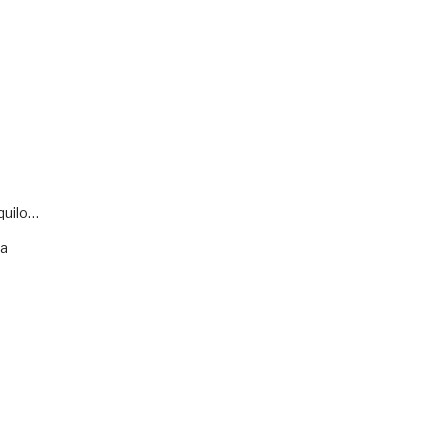
quilo…
va