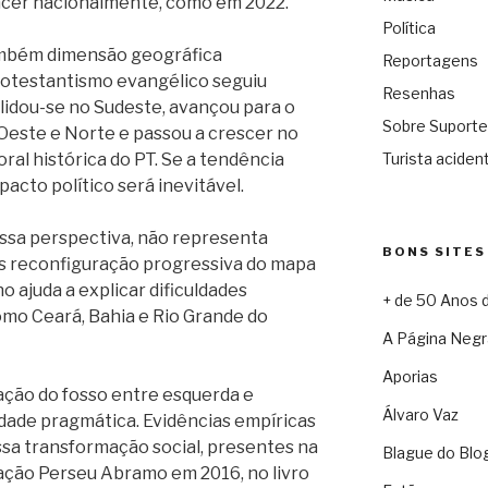
ncer nacionalmente, como em 2022.
Política
ambém dimensão geográfica
Reportagens
rotestantismo evangélico seguiu
Resenhas
olidou-se no Sudeste, avançou para o
Sobre Suporte
Oeste e Norte e passou a crescer no
oral histórica do PT. Se a tendência
Turista acident
acto político será inevitável.
ssa perspectiva, não representa
BONS SITES
s reconfiguração progressiva do mapa
o ajuda a explicar dificuldades
+ de 50 Anos 
mo Ceará, Bahia e Rio Grande do
A Página Negr
Aporias
ação do fosso entre esquerda e
Álvaro Vaz
dade pragmática. Evidências empíricas
sa transformação social, presentes na
Blague do Blo
ação Perseu Abramo em 2016, no livro