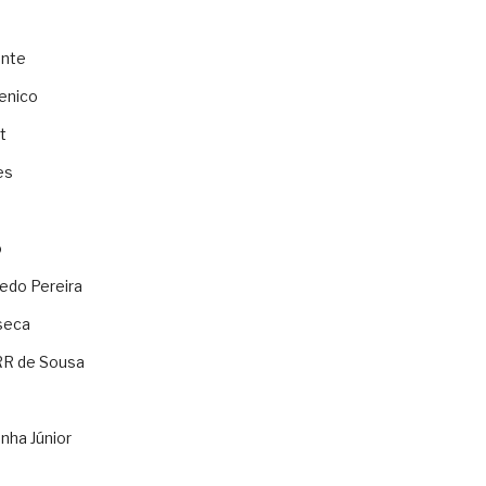
ente
enico
t
es
o
ledo Pereira
seca
RR de Sousa
nha Júnior