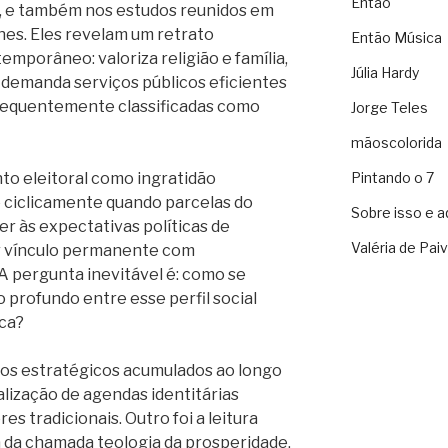
Então
r, e também nos estudos reunidos em
nes. Eles revelam um retrato
Então Música
emporâneo: valoriza religião e família,
Júlia Hardy
 demanda serviços públicos eficientes
requentemente classificadas como
Jorge Teles
mãoscolorida
to eleitoral como ingratidão
Pintando o 7
 ciclicamente quando parcelas do
Sobre isso e a
r às expectativas políticas de
Valéria de Pai
 vínculo permanente com
A pergunta inevitável é: como se
profundo entre esse perfil social
ica?
ros estratégicos acumulados ao longo
alização de agendas identitárias
es tradicionais. Outro foi a leitura
da chamada teologia da prosperidade,