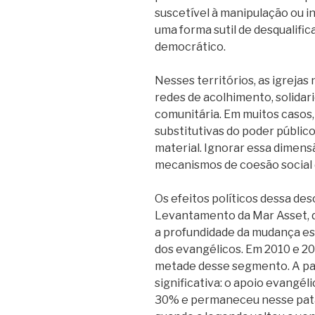
suscetível à manipulação ou i
uma forma sutil de desqualific
democrático.
Nesses territórios, as igrejas
redes de acolhimento, solidar
comunitária. Em muitos casos
substitutivas do poder públic
material. Ignorar essa dimensã
mecanismos de coesão social da
Os efeitos políticos dessa d
Levantamento da Mar Asset, d
a profundidade da mudança es
dos evangélicos. Em 2010 e 2
metade desse segmento. A par
significativa: o apoio evangé
30% e permaneceu nesse pata