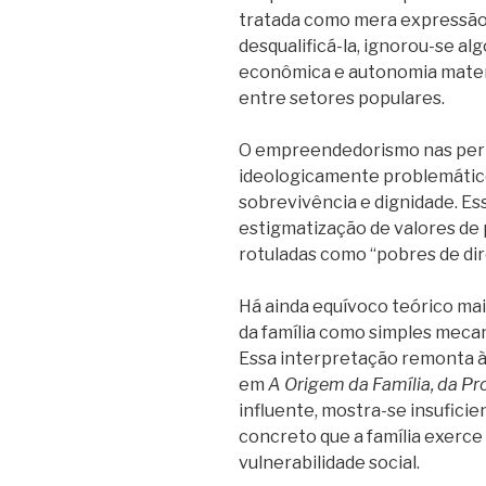
tratada como mera expressão d
desqualificá-la, ignorou-se a
econômica e autonomia materi
entre setores populares.
O empreendedorismo nas perif
ideologicamente problemático,
sobrevivência e dignidade. Es
estigmatização de valores de
rotuladas como “pobres de dire
Há ainda equívoco teórico mai
da família como simples meca
Essa interpretação remonta à 
em
A Origem da Família, da Pr
influente, mostra-se insufici
concreto que a família exerc
vulnerabilidade social.