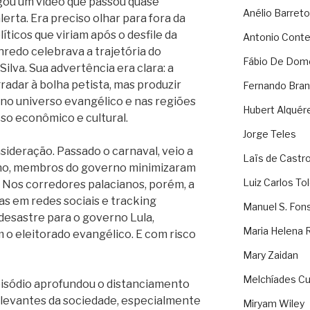
lgou um vídeo que passou quase
Anélio Barreto
lerta. Era preciso olhar para fora da
líticos que viriam após o desfile da
Antonio Cont
nredo celebrava a trajetória do
Fábio De Dom
Silva. Sua advertência era clara: a
radar à bolha petista, mas produzir
Fernando Bran
no universo evangélico e nas regiões
Hubert Alquér
so econômico e cultural.
Jorge Teles
sideração. Passado o carnaval, veio a
Laïs de Castr
no, membros do governo minimizaram
Luiz Carlos To
 Nos corredores palacianos, porém, a
sas em redes sociais e tracking
Manuel S. Fon
 desastre para o governo Lula,
Maria Helena 
o eleitorado evangélico. E com risco
Mary Zaidan
Melchíades Cu
pisódio aprofundou o distanciamento
elevantes da sociedade, especialmente
Miryam Wiley