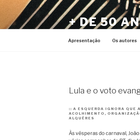
Pular
para
+ DE 50 A
o
conteúdo
Por Sérgio Vaz e Amigos
Apresentação
Os autores
Lula e o voto evang
::
A ESQUERDA IGNORA QUE A
ACOLHIMENTO, ORGANIZAÇÃ
ALQUÉRES
Às vésperas do carnaval, João