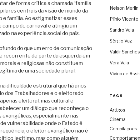
tar de forma crítica a chamada “família
Nelson Merlin
pilares centrais da visão de mundo da
ão e família. Ao estigmatizar esses
Plínio Vicente
 o campo do carnaval e atingiu um
Sandro Vaia
zado na experiência social do país.
Sérgio Vaz
profundo do que um erro de comunicação
Valdir Sanches
ade recorrente de parte da esquerda em
Vera Vaia
morais e religiosas não constituem
egítima de uma sociedade plural.
Vivina de Assi
ma dificuldade estrutural que há anos
do dos Trabalhadores e o eleitorado
TAGS
penas eleitoral, mas cultural e
stabelecer um diálogo que reconheça o
Artigos
jas evangélicas, especialmente nas
Cinema
 de vulnerabilidade onde o Estado é
Compilações
frequência, o eleitor evangélico não é
lítico legítimo, mas como alguém
Comportamen