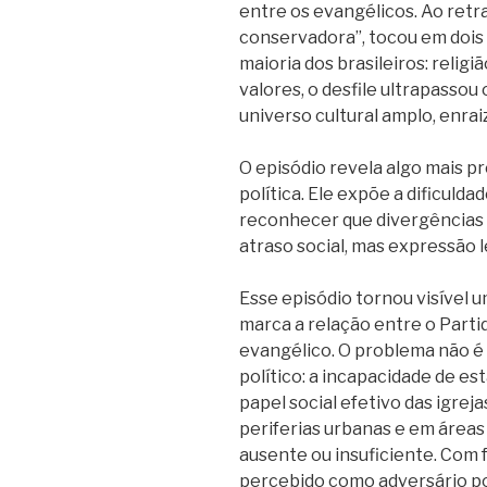
entre os evangélicos. Ao retra
conservadora”, tocou em dois 
maioria dos brasileiros: religi
valores, o desfile ultrapassou
universo cultural amplo, enrai
O episódio revela algo mais 
política. Ele expõe a dificuld
reconhecer que divergências 
atraso social, mas expressão l
Esse episódio tornou visível u
marca a relação entre o Parti
evangélico. O problema não é a
político: a incapacidade de e
papel social efetivo das igre
periferias urbanas e em áreas
ausente ou insuficiente. Com 
percebido como adversário po