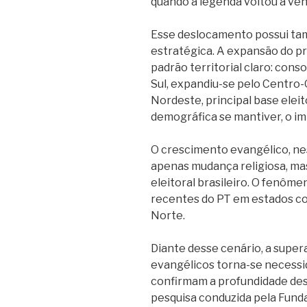
quando a legenda voltou a ve
Esse deslocamento possui t
estratégica. A expansão do p
padrão territorial claro: cons
Sul, expandiu-se pelo Centro-
Nordeste, principal base eleit
demográfica se mantiver, o imp
O crescimento evangélico, ne
apenas mudança religiosa, ma
eleitoral brasileiro. O fenômen
recentes do PT em estados co
Norte.
Diante desse cenário, a super
evangélicos torna-se necessi
confirmam a profundidade des
pesquisa conduzida pela Fund