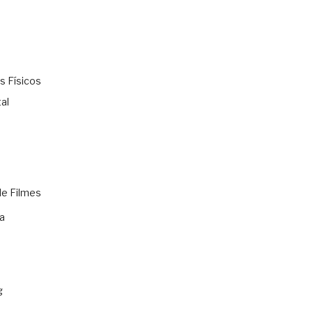
s Físicos
al
de Filmes
a
g