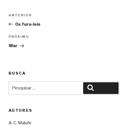
Navegação
Anterior
ANTERIOR
de
Os fura-leis
Post
Próximo
PRÓXIMO
War
BUSCA
Pesquisar
Pesquisar
por:
AUTORES
A. C. Malufe