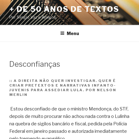
Pular
+ DE 50 ANOS DE TEXTOS
para
Por Sérgio Vaz e Amigos
o
conteúdo
Menu
Desconfianças
::
A DIREITA NÃO QUER INVESTIGAR. QUER É
CRIAR PRETEXTOS E NARRATIVAS INFANTO-
JUVENIS PARA ASSEDIAR LULA. POR NELSON
MERLIN
Estou desconfiado de que o ministro Mendonça, do STF,
depois de muito procurar não achou nada contra o Lulinha
na quebra de sigilos bancário e fiscal, pedida pela Polícia
Federal em janeiro passado e autorizada imediatamente
pelo tremendo evangélico.