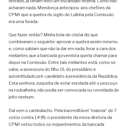
entrado, já teriam feito um escândalo federal. Como não
acharam nada, Mendonça antecipou
aos chefões da
CPMI que a quebra do sigilo de Lulinha pela Comissão
era uma furada.
Que fazer, então? Minha bola de cristal diz que
combinaram o seguinte: aprovar a quebra assim mesmo,
e, como sabiam que não ia dar em nada, livrar a cara dos
meliantes que a bancada governista queria chamar para
depor na Comissão. Entre tais meliantes está, como se
sabe, a assessora do filho 01 do presidiário e
autointitulado pré-candidato à presidência da República.
Esta senhora, suspeita de estar enrolada até o pescoço
na roubalheira, não podia ser convocada ou convidada de
jeito nenhum.
Daí vem o cambalacho. Pela inacreditável “maioria” de 7
votos contra 14 (!!!), o presidente da mesa diretora da
CPMI vetou todos os requerimentos da bancada