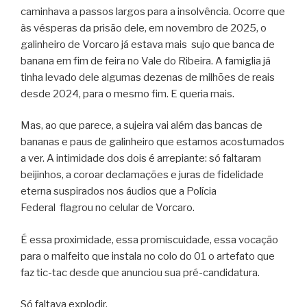
caminhava a passos largos para a insolvência. Ocorre que
às vésperas da prisão dele, em novembro de 2025, o
galinheiro de Vorcaro já estava mais
sujo que banca de
banana em fim de feira no Vale do Ribeira. A
famiglia
já
tinha levado dele algumas dezenas de milhões de reais
desde 2024, para o mesmo fim. E queria mais.
Mas, ao que parece, a sujeira vai além das bancas de
bananas e paus de galinheiro que estamos acostumados
a ver. A intimidade dos dois é arrepiante: só faltaram
beijinhos, a coroar declamações e juras de fidelidade
eterna suspirados nos áudios que a Polícia
Federal
flagrou no celular de Vorcaro.
É essa proximidade, essa promiscuidade, essa vocação
para o malfeito que instala no colo do 01 o artefato que
faz tic-tac desde que anunciou sua pré-candidatura.
Só faltava explodir.