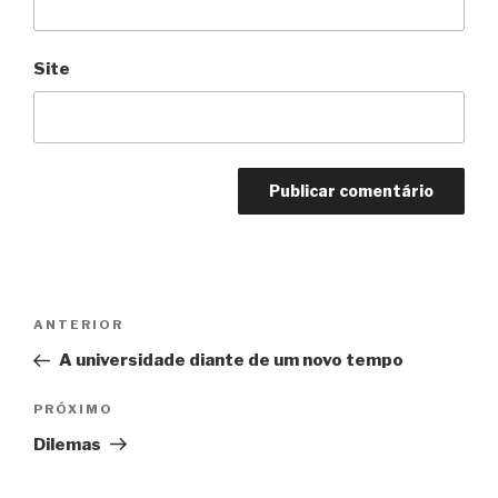
Site
Navegação
Anterior
ANTERIOR
de
A universidade diante de um novo tempo
Post
Próximo
PRÓXIMO
Dilemas