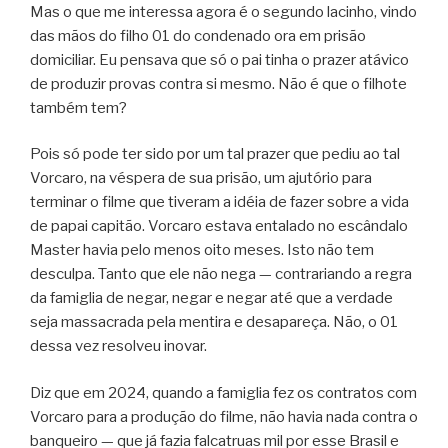
Mas o que me interessa agora é o segundo lacinho, vindo
das mãos do filho 01 do condenado ora em prisão
domiciliar. Eu pensava que só o pai tinha o prazer atávico
de produzir provas contra si mesmo. Não é que o filhote
também tem?
Pois só pode ter sido por um tal prazer que pediu ao tal
Vorcaro, na véspera de sua prisão, um ajutório para
terminar o filme que tiveram a idéia de fazer sobre a vida
de papai capitão. Vorcaro estava entalado no escândalo
Master havia pelo menos oito meses. Isto não tem
desculpa. Tanto que ele não nega — contrariando a regra
da
famiglia
de negar, negar e negar até que a verdade
seja massacrada pela mentira e desapareça. Não, o 01
dessa vez resolveu inovar.
Diz que em 2024, quando a
famiglia
fez os contratos com
Vorcaro para a produção do filme, não havia nada contra o
banqueiro — que já fazia falcatruas mil por esse Brasil e