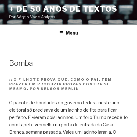
Pular
+ DE 50 ANOS DE TEXTOS
para
Por Sérgio Vaz e Amigos
o
conteúdo
Menu
Bomba
::
O FILHOTE PROVA QUE, COMO O PAI, TEM
PRAZER EM PRODUZIR PROVAS CONTRA SI
MESMO. POR NELSON MERLIN
O pacote de bondades do governo federal neste ano
eleitoral só precisava de um lacinho de fita para ficar
perfeito. E vieram dois lacinhos. Um foi o Trump recebê-lo
com tapete vermelho na porta de entrada da Casa
Branca, semana passada. Valeu um lacinho laranja. O