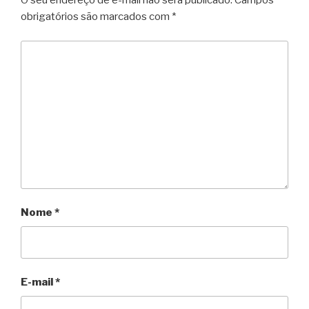
O seu endereço de e-mail não será publicado.
Campos
obrigatórios são marcados com
*
Nome
*
E-mail
*