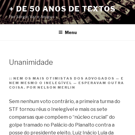
Pular
+ DE 50 ANOS DE TEXTOS
para
Por Sérgio Vaz e Amigos
o
conteúdo
Menu
Unanimidade
::
NEM OS MAIS OTIMISTAS DOS ADVOGADOS — E
NEM MESMO O INELEGÍVEL — ESPERAVAM OUTRA
COISA. POR NELSON MERLIN
Sem nenhum voto contrário, a primeira turma do
STF tornou réus o Inelegível e mais os sete
comparsas que compõem o “núcleo crucial” do
golpe tramado no Palácio do Planalto contra a
posse do presidente eleito, Luiz Inácio Lula da