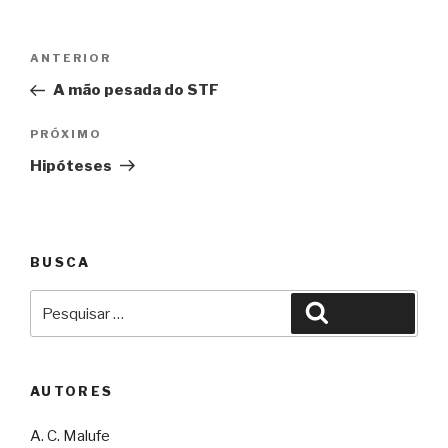
Navegação
Anterior
ANTERIOR
de
A mão pesada do STF
Post
Próximo
PRÓXIMO
Hipóteses
BUSCA
Pesquisar
Pesquisar
por:
AUTORES
A. C. Malufe