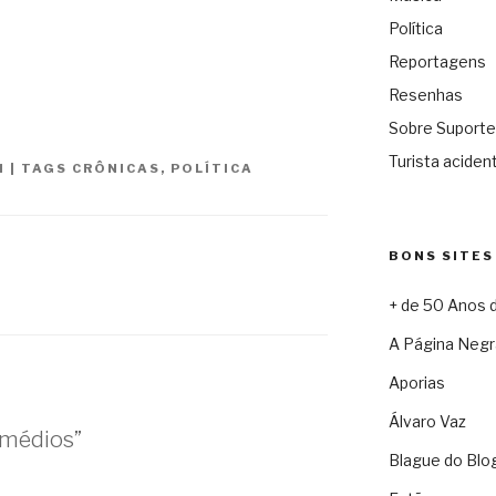
Política
Reportagens
Resenhas
Sobre Suporte
Turista acident
N
|
TAGS
CRÔNICAS
,
POLÍTICA
BONS SITES
+ de 50 Anos 
A Página Negr
Aporias
Álvaro Vaz
emédios”
Blague do Blo