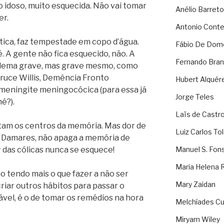
 idoso, muito esquecida. Não vai tomar
Anélio Barreto
er.
Antonio Cont
ica, faz tempestade em copo d’água.
Fábio De Dom
. A gente não fica esquecido, não. A
Fernando Bran
blema grave, mas grave mesmo, como
ruce Willis, Demência Fronto
Hubert Alquér
 meningite meningocócica (para essa já
Jorge Teles
né?).
Laïs de Castr
fetam os centros da memória. Mas dor de
Luiz Carlos To
na Damares, não apaga a memória de
r das cólicas nunca se esquece!
Manuel S. Fon
Maria Helena 
o tendo mais o que fazer a não ser
Mary Zaidan
riar outros hábitos para passar o
ável, é o de tomar os remédios na hora
Melchíades Cu
Miryam Wiley