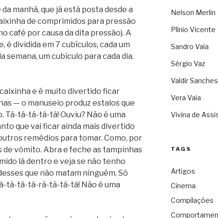
 da manhã, que já está posta desde a
Nelson Merlin
caixinha de comprimidos para pressão
Plínio Vicente
mo café por causa da dita pressão). A
e, é dividida em 7 cubículos, cada um
Sandro Vaia
 semana, um cubículo para cada dia.
Sérgio Vaz
Valdir Sanches
aixinha e é muito divertido ficar
Vera Vaia
has — o manuseio produz estalos que
o.
Tá-tá-tá-tá-tá
! Ouviu? Não é uma
Vivina de Assi
nto que vai ficar ainda mais divertido
 outros remédios para tomar. Como, por
s de vômito. Abra e feche as tampinhas
TAGS
ido lá dentro e veja se não tenho
Artigos
, desses que não matam ninguém. Só
á-tá-tá-tá-rá-tá-tá-tá
! Não é uma
Cinema
Compilações
Comportamen