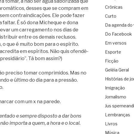
a tomar, a não ser água saborizada que
Crônicas
romáticos, desses que se compram em
sem contraindicações. Ele pode fazer
Curto
 faltar. É só dona Micheque e dona
Da agenda do 
evar um carregamento nos dias de
Do Facebook
distribuir entre os demais reclusos.
Em versos
, o que é muito bom para o espírito.
o acredita em espíritos. Não quis ofendê-
Esporte
 presidiário”. Tá bom assim?)
Ficção
Geléia Geral
ão preciso tomar comprimidos. Mas no
Histórias de jo
ndo e último do dia para a pressão.
o.
Imigração
Jornalismo
e marcar com um x na parede.
Jus sperneand
Lembranças
sentado e sempre disposto a dar bons
 não importa a quem, a hora e o local.
Livros
Música