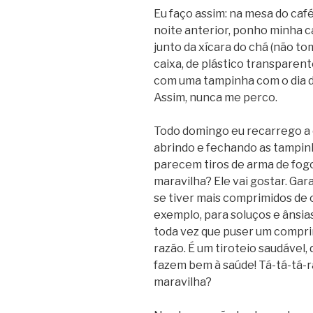
Eu faço assim: na mesa do café
noite anterior, ponho minha 
junto da xícara do chá (não to
caixa, de plástico transparent
com uma tampinha com o dia da
Assim, nunca me perco.
Todo domingo eu recarrego a c
abrindo e fechando as tampin
parecem tiros de arma de fog
maravilha? Ele vai gostar. Gara
se tiver mais comprimidos de
exemplo, para soluços e ânsia
toda vez que puser um comprim
razão. É um tiroteio saudável
fazem bem à saúde!
Tá-tá-tá-r
maravilha?