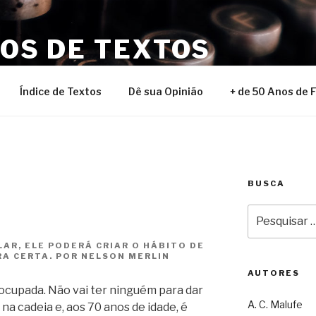
NOS DE TEXTOS
Índice de Textos
Dê sua Opinião
+ de 50 Anos de 
BUSCA
Pesquisar
por:
AR, ELE PODERÁ CRIAR O HÁBITO DE
A CERTA. POR NELSON MERLIN
AUTORES
cupada. Não vai ter ninguém para dar
A. C. Malufe
 na cadeia e, aos 70 anos de idade, é