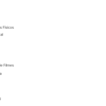
s Físicos
al
de Filmes
a
g