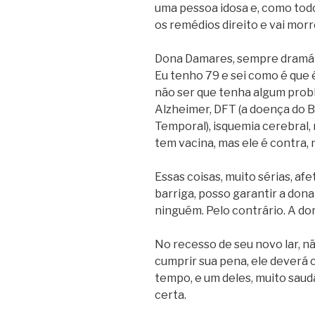
uma pessoa idosa e, como todo
os remédios direito e vai morr
Dona Damares, sempre dramát
Eu tenho 79 e sei como é que é
não ser que tenha algum pro
Alzheimer, DFT (a doença do B
Temporal), isquemia cerebral,
tem vacina, mas ele é contra, 
Essas coisas, muito sérias, a
barriga, posso garantir a do
ninguém. Pelo contrário. A do
No recesso de seu novo lar, nã
cumprir sua pena, ele deverá c
tempo, e um deles, muito saud
certa.