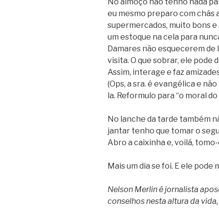
No almoço não tenho nada par
eu mesmo preparo com chás a
supermercados, muito bons e 
um estoque na cela para nunca
Damares não esquecerem de l
visita. O que sobrar, ele pode 
Assim, interage e faz amizades
(Ops, a sra. é evangélica e nã
la. Reformulo para “o moral do
No lanche da tarde também n
jantar tenho que tomar o segu
Abro a caixinha e, voilá, tomo-
Mais um dia se foi. E ele pod
Nelson Merlin é j
ornalista apo
conselhos nesta altura da vida,