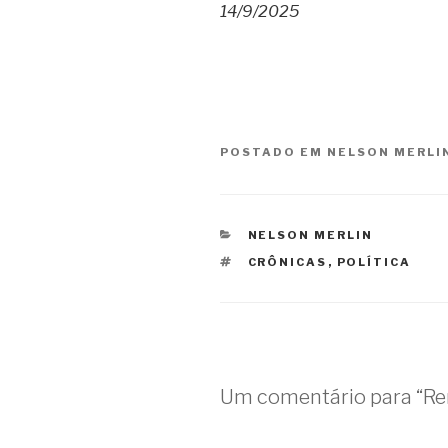
14/9/2025
POSTADO EM
NELSON MERLI
CATEGORIAS
NELSON MERLIN
TAGS
CRÔNICAS
,
POLÍTICA
Um comentário para “R