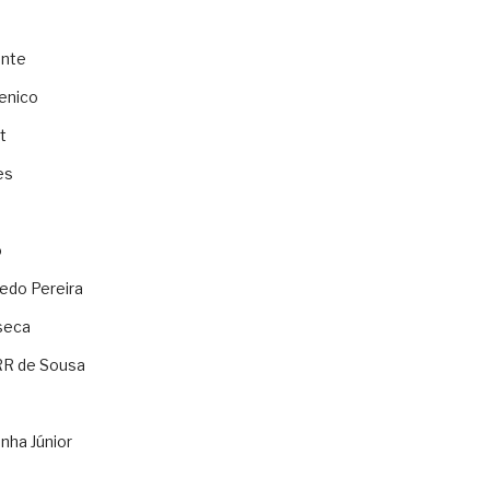
ente
enico
t
es
o
ledo Pereira
seca
RR de Sousa
nha Júnior