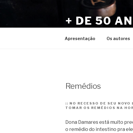
Pular
para
+ DE 50 A
o
conteúdo
Por Sérgio Vaz e Amigos
Apresentação
Os autores
Remédios
::
NO RECESSO DE SEU NOVO L
TOMAR OS REMÉDIOS NA HOR
Dona Damares está muito preo
o remédio do intestino pra ele