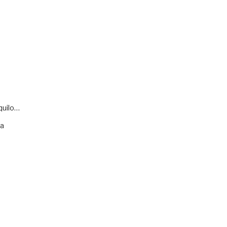
quilo…
va