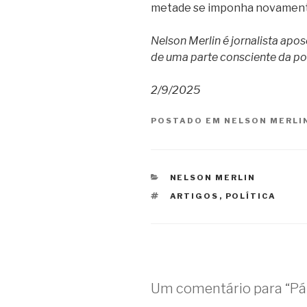
metade se imponha novamente
Nelson Merlin é j
ornalista apos
de uma parte consciente da po
2/9/2025
POSTADO EM
NELSON MERLI
CATEGORIAS
NELSON MERLIN
TAGS
ARTIGOS
,
POLÍTICA
Um comentário para “Pá 