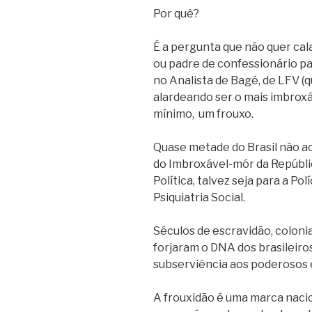
Por quê?
É a pergunta que não quer cala
ou padre de confessionário pa
no Analista de Bagé, de LFV (q
alardeando ser o mais
imbroxá
mínimo,
um frouxo.
Quase metade do Brasil não a
do
Imbroxável
-mór da Repúbli
Política, talvez seja para a Po
Psiquiatria Social.
Séculos de escravidão, coloni
forjaram o DNA dos brasileiros
subserviência aos poderosos 
A frouxidão é uma marca naci