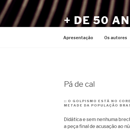
Pular
para
+ DE 50 A
o
conteúdo
Por Sérgio Vaz e Amigos
Apresentação
Os autores
Pá de cal
::
O GOLPISMO ESTÁ NO CORE
METADE DA POPULAÇÃO BRAS
Didática e sem nenhuma brech
a peça final de acusação ao nú