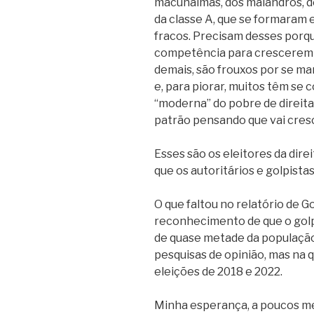
macunaímas, dos malandros, do
da classe A, que se formaram 
fracos. Precisam desses porq
competência para crescerem 
demais, são frouxos por se m
e, para piorar, muitos têm se c
“moderna” do pobre de direita
patrão pensando que vai cresc
Esses são os eleitores da dire
que os autoritários e golpistas
O que faltou no relatório de G
reconhecimento de que o golp
de quase metade da população 
pesquisas de opinião, mas na q
eleições de 2018 e 2022.
Minha esperança, a poucos mes