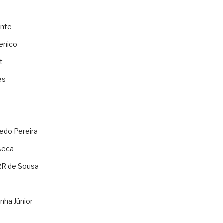
ente
enico
t
es
o
ledo Pereira
seca
RR de Sousa
nha Júnior