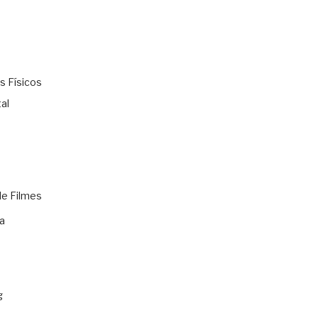
s Físicos
al
de Filmes
a
g