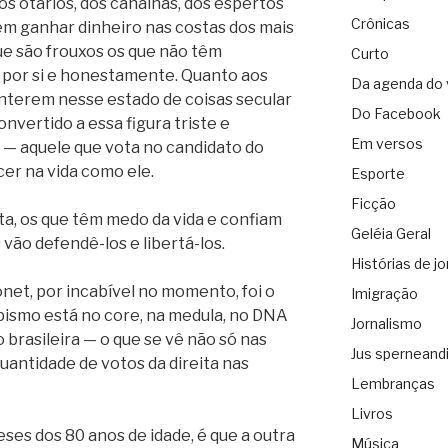
s otários, dos canalhas, dos espertos
Crônicas
em ganhar dinheiro nas costas dos mais
ue são frouxos os que não têm
Curto
por si e honestamente. Quanto aos
Da agenda do 
anterem nesse estado de coisas secular
Do Facebook
onvertido a essa figura triste e
Em versos
 — aquele que vota no candidato do
er na vida como ele.
Esporte
Ficção
ita, os que têm medo da vida e confiam
Geléia Geral
 vão defendê-los e libertá-los.
Histórias de jo
onet, por incabível no momento, foi o
Imigração
ismo está no core, na medula, no DNA
Jornalismo
brasileira — o que se vê não só nas
Jus sperneand
uantidade de votos da direita nas
Lembranças
Livros
es dos 80 anos de idade, é que a outra
Música