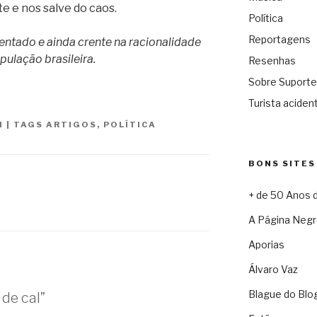
 e nos salve do caos.
Política
Reportagens
entado e ainda crente na racionalidade
pulação brasileira.
Resenhas
Sobre Suporte
Turista acident
N
|
TAGS
ARTIGOS
,
POLÍTICA
BONS SITES
+ de 50 Anos 
A Página Negr
Aporias
Álvaro Vaz
Blague do Blo
de cal”