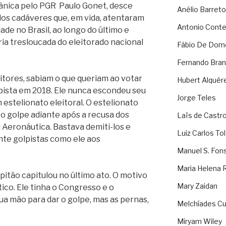
tânica pelo PGR
Paulo Gonet, desce
Anélio Barreto
dos cadáveres que, em vida, atentaram
Antonio Cont
ade no Brasil, ao longo do último e
ria tresloucada do eleitorado nacional
Fábio De Dom
Fernando Bran
eitores, sabiam o que queriam ao votar
Hubert Alquér
lpista em 2018. Ele nunca escondeu seu
Jorge Teles
m estelionato eleitoral. O estelionato
o golpe adiante após a recusa dos
Laïs de Castr
Aeronáutica. Bastava demiti-los e
Luiz Carlos To
te golpistas como ele aos
Manuel S. Fon
Maria Helena 
pitão capitulou no último ato. O motivo
Mary Zaidan
tico. Ele tinha o Congresso e o
ua mão para dar o golpe, mas as pernas,
Melchíades Cu
Miryam Wiley