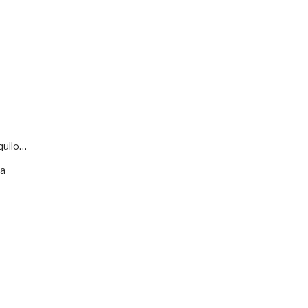
quilo…
va