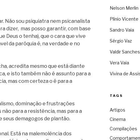
Nelson Merlin
Plínio Vicente
r. Não sou psiquiatra nem psicanalista
ra dizer,
mas posso garantir, com base
Sandro Vaia
ue Deus o tenha), que o cara que vive
Sérgio Vaz
vel
da paróquia é, na verdade e no
Valdir Sanches
Vera Vaia
cha, acredita mesmo que está diante
ca, e isto também não é assunto para a
Vivina de Assi
lícia, mas com certeza o é para a
TAGS
alismo, dominação e frustrações
Artigos
 não para a resistência, mas para a
e seus demagogos de plantão.
Cinema
Compilações
onal. Está na malemolência dos
Comportamen