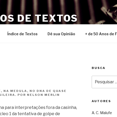
NOS DE TEXTOS
Índice de Textos
Dê sua Opinião
+ de 50 Anos de 
BUSCA
Pesquisar
por:
, NA MEDULA, NO DNA DE QUASE
ILEIRA. POR NELSON MERLIN
AUTORES
a para interpretações fora da casinha,
A. C. Malufe
cleo 1 da tentativa de golpe de