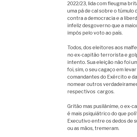
2022/23, lida com fleugma bri
uma pá de cal sobre o túmulo 
contra a democracia e a liberd
infeliz desgoverno que a maio
impôs pelo voto ao país.
Todos, dos eleitores aos malf
no ex-capitão terrorista e go
intento. Sua eleição não foi u
foi, sim, o seu
cagaço
em levar 
comandantes do Exército e da 
nomear outros verdadeiramen
respectivos
cargos.
Gritão mas pusilânime, o ex-ca
é mais psiquiátrico do que polí
Executivo entre os dedos de s
ou as mãos, tremeram.