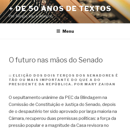
Pular
+ DE 50 ANOS DE TEXTOS
para
Por Sérgio Vaz e Amigos
o
conteúdo
Menu
O futuro nas mãos do Senado
::
ELEIÇÃO DOS DOIS TERÇOS DOS SENADORES É
TÃO OU MAIS IMPORTANTE DO QUE A DO
PRESIDENTE DA REPÚBLICA. POR MARY ZAIDAN
O sepultamento unânime da PEC da Blindagem na
Comissão de Constituição e Justiça do Senado, depois
de o despautério ter sido aprovado por larga maioria na
Câmara, recuperou duas premissas políticas: a força da
pressão popular e a magnitude da Casa revisora no