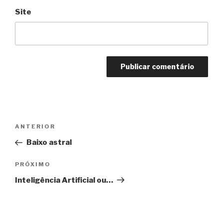
Site
Navegação
Anterior
ANTERIOR
de
Baixo astral
Post
Próximo
PRÓXIMO
Inteligência Artificial ou…