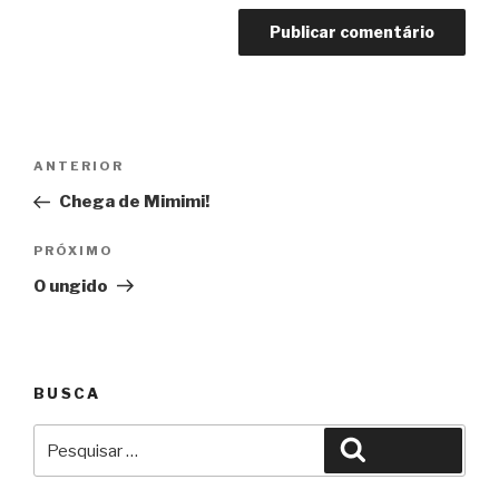
Navegação
Anterior
ANTERIOR
de
Chega de Mimimi!
Post
Próximo
PRÓXIMO
O ungido
BUSCA
Pesquisar
Pesquisar
por: