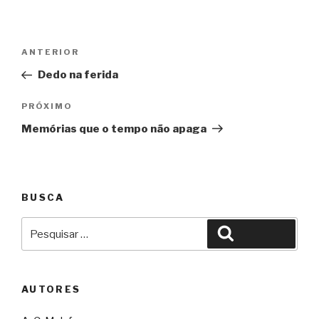
Navegação
Anterior
ANTERIOR
de
Dedo na ferida
Post
Próximo
PRÓXIMO
Memórias que o tempo não apaga
BUSCA
Pesquisar
Pesquisar
por:
AUTORES