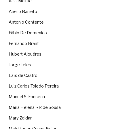
A. C. Malufe
Anélio Barreto
Antonio Contente
Fábio De Domenico
Fernando Brant
Hubert Alquéres
Jorge Teles
Laïs de Castro
Luiz Carlos Toledo Pereira
Manuel S. Fonseca
Maria Helena RR de Sousa
Mary Zaidan
Melchíades Cunha Júnior