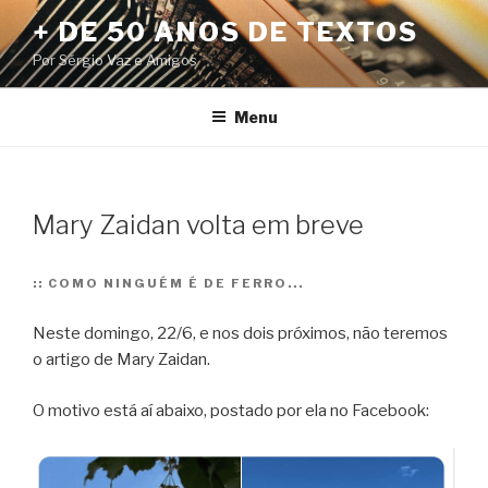
Pular
+ DE 50 ANOS DE TEXTOS
para
Por Sérgio Vaz e Amigos
o
conteúdo
Menu
Mary Zaidan volta em breve
::
COMO NINGUÉM É DE FERRO...
Neste domingo, 22/6, e nos dois próximos, não teremos
o artigo de Mary Zaidan.
O motivo está aí abaixo, postado por ela no Facebook: