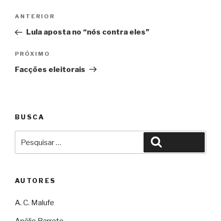
Navegação
Anterior
ANTERIOR
de
Lula aposta no “nós contra eles”
Post
Próximo
PRÓXIMO
Facções eleitorais
BUSCA
Pesquisar
Pesquisar
por:
AUTORES
A. C. Malufe
Anélio Barreto