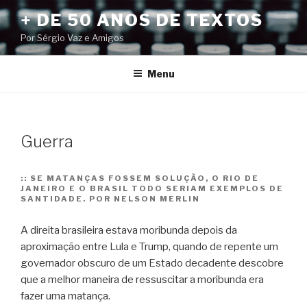
Pular
+ DE 50 ANOS DE TEXTOS
para
Por Sérgio Vaz e Amigos
o
conteúdo
Menu
Guerra
::
SE MATANÇAS FOSSEM SOLUÇÃO, O RIO DE
JANEIRO E O BRASIL TODO SERIAM EXEMPLOS DE
SANTIDADE. POR NELSON MERLIN
A direita brasileira estava moribunda depois da
aproximação entre Lula e Trump, quando de repente um
governador obscuro de um Estado decadente descobre
que a melhor maneira de ressuscitar a moribunda era
fazer uma matança.