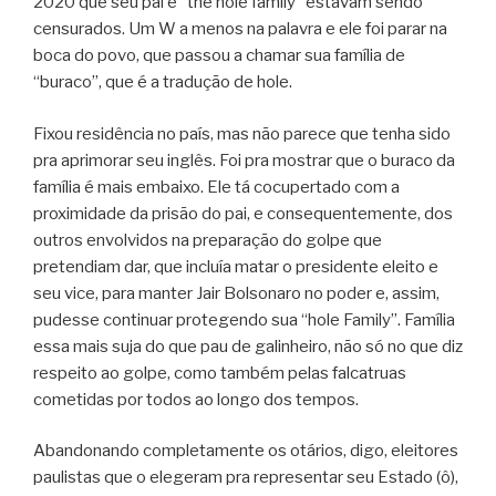
2020 que seu pai e “the hole family” estavam sendo
censurados. Um W a menos na palavra e ele foi parar na
boca do povo, que passou a chamar sua família de
“buraco”, que é a tradução de hole.
Fixou residência no país, mas não parece que tenha sido
pra aprimorar seu inglês. Foi pra mostrar que o buraco da
família é mais embaixo. Ele tá cocupertado com a
proximidade da prisão do pai, e consequentemente, dos
outros envolvidos na preparação do golpe que
pretendiam dar, que incluía matar o presidente eleito e
seu vice, para manter Jair Bolsonaro no poder e, assim,
pudesse continuar protegendo sua “hole Family”. Família
essa mais suja do que pau de galinheiro, não só no que diz
respeito ao golpe, como também pelas falcatruas
cometidas por todos ao longo dos tempos.
Abandonando completamente os otários, digo, eleitores
paulistas que o elegeram pra representar seu Estado (ô),