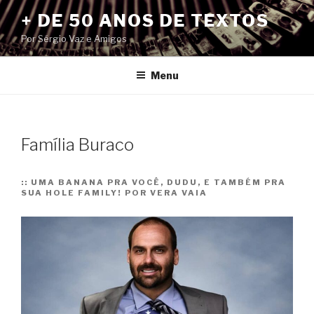
Pular
+ DE 50 ANOS DE TEXTOS
para
Por Sérgio Vaz e Amigos
o
conteúdo
Menu
Família Buraco
::
UMA BANANA PRA VOCÊ, DUDU, E TAMBÉM PRA
SUA HOLE FAMILY! POR VERA VAIA