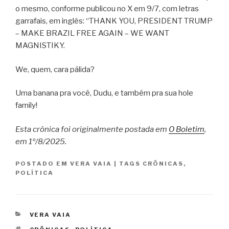
o mesmo, conforme publicou no X em 9/7, com letras
garrafais, em inglês: “THANK YOU, PRESIDENT TRUMP
– MAKE BRAZIL FREE AGAIN – WE WANT
MAGNISTIKY.
We, quem, cara pálida?
Uma banana pra você, Dudu, e também pra sua hole
family!
Esta crônica foi originalmente postada em
O Boletim
,
em 1º/8/2025.
POSTADO EM
VERA VAIA
|
TAGS
CRÔNICAS
,
POLÍTICA
CATEGORIAS
VERA VAIA
TAGS