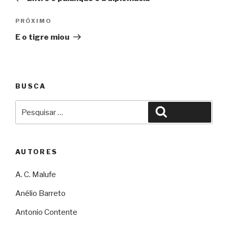
Post
Próximo
PRÓXIMO
E o tigre miou
BUSCA
Pesquisar
Pesquisar
por:
AUTORES
A. C. Malufe
Anélio Barreto
Antonio Contente