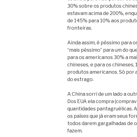
30% sobre os produtos chinese
estavam acima de 200%, enqu
de 145% para 10% aos produt
fronteiras.
Ainda assim, é péssimo para o
“mais péssimo” para um do que
para os americanos 30% a ma
chineses, e para os chineses,
produtos americanos. Só por aí
do estrago.
A China sorri de um lado a out
Dos EUA ela compra (comprav
quantidades pantagruélicas. A
os países que já eram seus for
todos darem gargalhadas de or
fazem.