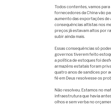
Todos contentes, vamos para 
fornecedores da China vão pag
aumento das exportações de a
consequências altistas nos me
preços já estavam altos por r
subir ainda mais.
Essas consequências só pode
governos tiverem feito estoqu
a política de estoques foi des
armazéns estatais foram priva
quatro anos de sandices por a
fé em Deus resolvesse os pr
Não resolveu. Estamos no ma
infraestrutura que havia ante
olhos e sem verba no orçame