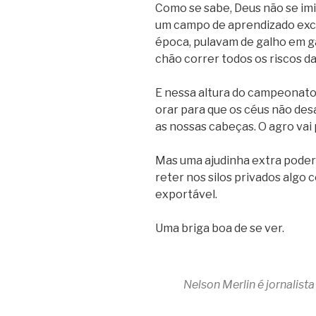
Como se sabe, Deus não se im
um campo de aprendizado excl
época, pulavam de galho em ga
chão correr todos os riscos da
E nessa altura do campeonato,
orar para que os céus não des
as nossas cabeças. O agro vai
Mas uma ajudinha extra poder
reter nos silos privados algo
exportável.
Uma briga boa de se ver.
Nelson Merlin é j
ornalist