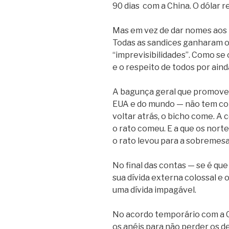
90 dias
com a China. O dólar 
Mas em vez de dar nomes aos 
Todas as sandices ganharam o 
“imprevisibilidades”. Como s
e o respeito de todos por ain
A bagunça geral que promoveu
EUA e do mundo — não tem cons
voltar atrás, o bicho come. A
o rato comeu. E a que os nor
o rato levou para a sobremes
No final das contas — se é que
sua dívida externa colossal e
uma dívida impagável.
No acordo temporário com a C
os anéis para não perder os 