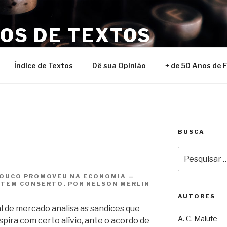
NOS DE TEXTOS
Índice de Textos
Dê sua Opinião
+ de 50 Anos de 
BUSCA
Pesquisar
por:
LOUCO PROMOVEU NA ECONOMIA —
 TEM CONSERTO. POR NELSON MERLIN
AUTORES
l de mercado analisa as sandices que
A. C. Malufe
pira com certo alívio, ante o acordo de