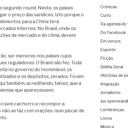
Crônicas
o segundo round. Neste, os países
ar o preço das sandices. Isto porque o
Curto
limentos para a China terá
Da agenda do 
rcados internos. No Brasil, onde os
Do Facebook
azões de mercado e do clima, devem
Em versos
Esporte
rão
ser menores nos países cujos
Ficção
es reguladores. O Brasil não fez. Toda
Geléia Geral
feita no governo do Inominável, os
Histórias de jo
tizados e os depósitos, zerados. Foram
qui também, acreditando, talvez, que a
Imigração
oblemas que aparecessem.
Jornalismo
Jus sperneand
to sem cachorro e recompor a
Lembranças
s não se faz com orações, num piscar de
nto.
Livros
Música