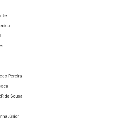
ente
enico
t
es
o
ledo Pereira
seca
RR de Sousa
nha Júnior