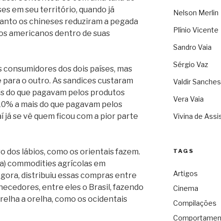
s em seu território, quando já
Nelson Merlin
anto os chineses reduziram a pegada
Plínio Vicente
os americanos dentro de suas
Sandro Vaia
Sérgio Vaz
s consumidores dos dois países, mas
 para o outro. As sandices custaram
Valdir Sanches
is do que pagavam pelos produtos
Vera Vaia
 10% a mais do que pagavam pelos
 já se vê quem ficou com a pior parte
Vivina de Assi
ro dos lábios, como os orientais fazem.
TAGS
a) commodities agrícolas em
Artigos
gora, distribuiu essas compras entre
necedores, entre eles o Brasil, fazendo
Cinema
elha a orelha, como os ocidentais
Compilações
Comportamen