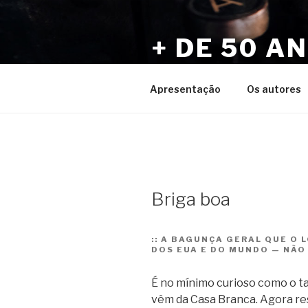
Pular
para
+ DE 50 A
o
conteúdo
Por Sérgio Vaz e Amigos
Apresentação
Os autores
Briga boa
::
A BAGUNÇA GERAL QUE O 
DOS EUA E DO MUNDO — NÃO
É no mínimo curioso como o ta
vêm da Casa Branca. Agora res