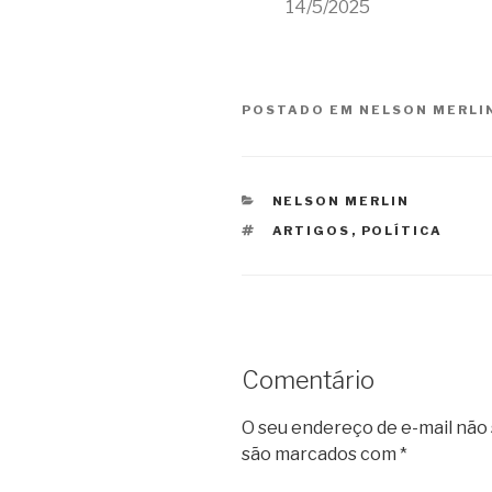
14/5/2025
POSTADO EM
NELSON MERLI
CATEGORIAS
NELSON MERLIN
TAGS
ARTIGOS
,
POLÍTICA
Comentário
O seu endereço de e-mail não 
são marcados com
*