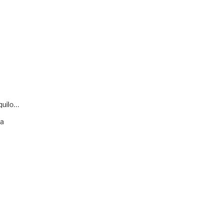
quilo…
va