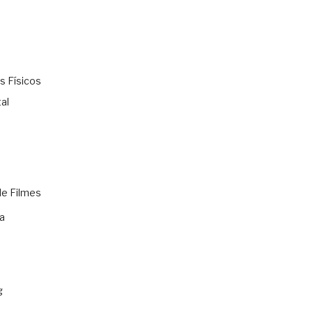
s Físicos
al
de Filmes
a
g