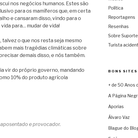
iscui nos negócios humanos. Estes são
Política
usivo para os mamíferos que, em certa
Reportagens
lho e cansaram disso, vindo para o
 vida para… mudar de vida!
Resenhas
Sobre Suporte
 talvez o que nos resta seja mesmo
Turista acident
abem mais tragédias climáticas sobre
 precisar demais disso, e nós também.
ia vir do próprio governo, mandando
BONS SITES
 como 10% do produto agrícola
+ de 50 Anos 
A Página Negr
Aporias
Álvaro Vaz
a aposentado e provocador.
Blague do Blo