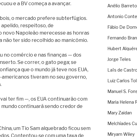
recuou e a BV começa a avançar.
Anélio Barreto
Antonio Cont
bois, o mercado prefere subterfúgios.
apelido, respeitoso, de
Fábio De Dom
e o novo Napoleão merecesse as honras
Fernando Bran
da não ter sido recolhido ao manicômio.
Hubert Alquér
 no comércio e nas finanças — dos
Jorge Teles
erto. Se correr, o gato pega; se
 confiança que o mundo já teve nos EUA,
Laïs de Castr
te-americanos tiveram no seu governo,
Luiz Carlos To
a.
Manuel S. Fon
 vai ter fim —, os EUA continuarão com
Maria Helena 
 o mundo
continuará sendo credor de
Mary Zaidan
Melchíades Cu
hina, um Tio Sam alquebrado ficou sem
Miryam Wiley
dedos. Contentou-se com uma taxa de