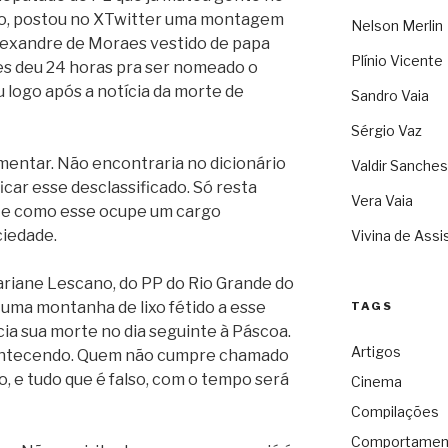
ado, postou no XTwitter uma montagem
Nelson Merlin
lexandre de Moraes vestido de papa
Plínio Vicente
s deu 24 horas pra ser nomeado o
 logo após a notícia da morte de
Sandro Vaia
Sérgio Vaz
mentar. Não encontraria no dicionário
Valdir Sanches
icar esse desclassificado. Só resta
Vera Vaia
nte como esse ocupe um cargo
iedade.
Vivina de Assi
riane Lescano, do PP do Rio Grande do
s uma montanha de lixo fétido a esse
TAGS
cia sua morte no dia seguinte à Páscoa.
Artigos
contecendo. Quem não cumpre chamado
o, e tudo que é falso, com o tempo será
Cinema
Compilações
Comportamen