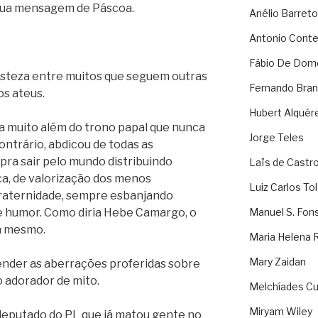
à sua mensagem de Páscoa.
Anélio Barreto
Antonio Cont
Fábio De Dom
tristeza entre muitos que seguem outras
Fernando Bran
os ateus.
Hubert Alquér
va muito além do trono papal que nunca
Jorge Teles
ntrário, abdicou de todas as
pra sair pelo mundo distribuindo
Laïs de Castr
a, de valorização dos menos
Luiz Carlos To
 fraternidade, sempre esbanjando
e humor. Como diria Hebe Camargo, o
Manuel S. Fon
ra mesmo.
Maria Helena 
Mary Zaidan
entender as aberrações proferidas sobre
o adorador de mito.
Melchíades Cu
Miryam Wiley
 deputado do PL que já matou gente no