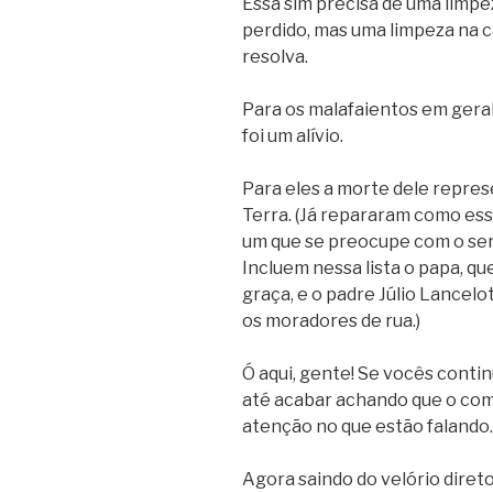
Essa sim precisa de uma limpez
perdido, mas uma limpeza na 
resolva.
Para os malafaientos em geral
foi um alívio.
Para eles a morte dele repre
Terra. (Já repararam como es
um que se preocupe com o se
Incluem nessa lista o papa, q
graça, e o padre Júlio Lancelot
os moradores de rua.)
Ó aqui, gente! Se vocês conti
até acabar achando que o com
atenção no que estão falando.
Agora saindo do velório direto