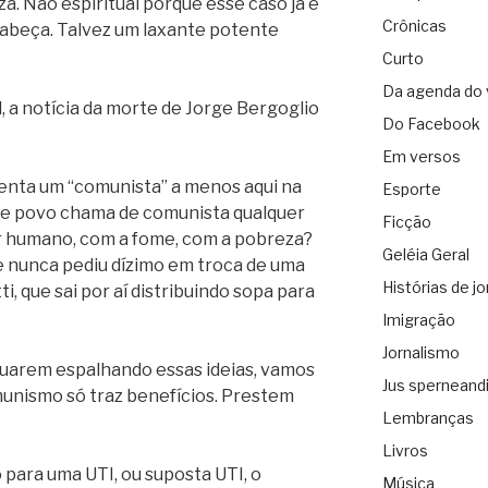
a. Não espiritual porque esse caso já é
Crônicas
cabeça. Talvez um laxante potente
Curto
Da agenda do 
, a notícia da morte de Jorge Bergoglio
Do Facebook
Em versos
senta um “comunista” a menos aqui na
Esporte
se povo chama de comunista qualquer
Ficção
r humano, com a fome, com a pobreza?
Geléia Geral
ue nunca pediu dízimo em troca de uma
Histórias de jo
ti, que sai por aí distribuindo sopa para
Imigração
Jornalismo
nuarem espalhando essas ideias, vamos
Jus sperneand
unismo só traz benefícios. Prestem
Lembranças
Livros
 para uma UTI, ou suposta UTI, o
Música