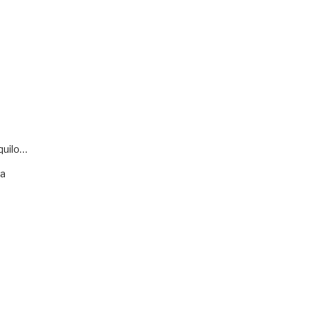
quilo…
va