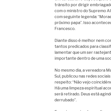
trânsito por dirigir embriag
com o ministro do Supremo A
com seguinte legenda: “Morae
próximo papa”. Isso aconteceu
Francesco.
Diante disso é melhor nem co
tantos predicados para classif
lamentar que um ser rasteja
importante dentro de uma soc
No mesmo dia, a vereadora Ma
Sul, publicou nas redes sociai
respeito: “Não vejo coincidên
Há uma limpeza espiritual a
será retirado. Deus está agind
derrubado”.