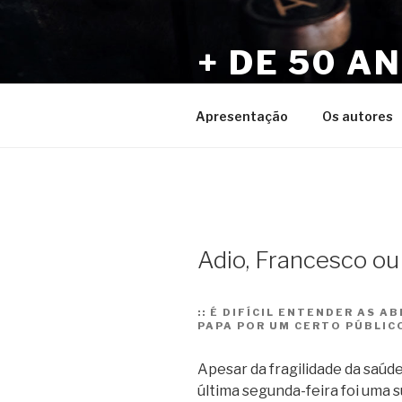
Pular
para
+ DE 50 A
o
conteúdo
Por Sérgio Vaz e Amigos
Apresentação
Os autores
Adio, Francesco ou
::
É DIFÍCIL ENTENDER AS A
PAPA POR UM CERTO PÚBLIC
Apesar da fragilidade da saúde
última segunda-feira foi uma 