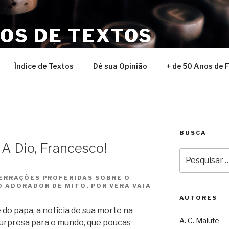
NOS DE TEXTOS
Índice de Textos
Dê sua Opinião
+ de 50 Anos de 
BUSCA
 A Dio, Francesco!
Pesquisar
por:
BERRAÇÕES PROFERIDAS SOBRE O
O ADORADOR DE MITO. POR VERA VAIA
AUTORES
 do papa, a notícia de sua morte na
A. C. Malufe
surpresa para o mundo, que poucas