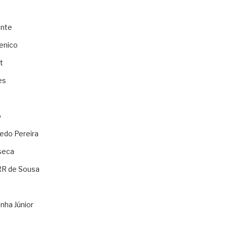
ente
enico
t
es
o
ledo Pereira
seca
RR de Sousa
nha Júnior