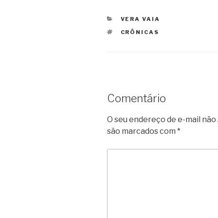
CATEGORIAS
VERA VAIA
TAGS
CRÔNICAS
Comentário
O seu endereço de e-mail não 
são marcados com
*