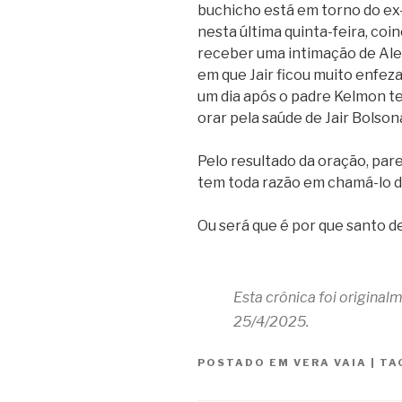
buchicho está em torno do ex-
nesta última quinta-feira, co
receber uma intimação de Ale
em que Jair ficou muito enfez
um dia após o padre Kelmon t
orar pela saúde de Jair Bolson
Pelo resultado da oração, pa
tem toda razão em chamá-lo d
Ou será que é por que santo d
Esta crônica foi origina
25/4/2025.
POSTADO EM
VERA VAIA
|
TA