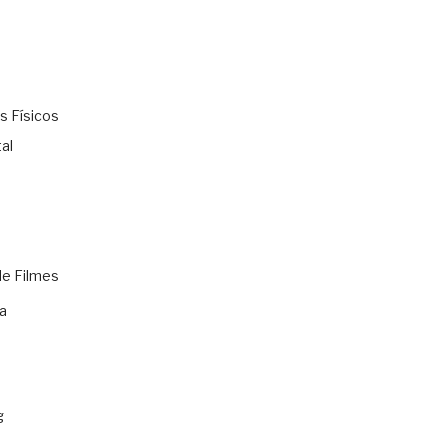
s Físicos
al
de Filmes
a
g