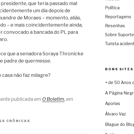
presidente, que teria passado mal
Política
incidentemente um dia depois de
Reportagens
xandre de Moraes – momento, aliás,
ado – e mais coincidentemente ainda,
Resenhas
er convocado a bancada do PL para
Sobre Suporte
aro.
Turista acident
rece que a senadora Soraya Thronicke
e padre de quermesse.
BONS SITES
e casa não faz milagre?
+ de 50 Anos 
A Página Negr
lmente publicada em
O Boletim
, em
Aporias
Álvaro Vaz
GS
CRÔNICAS
Blague do Blo