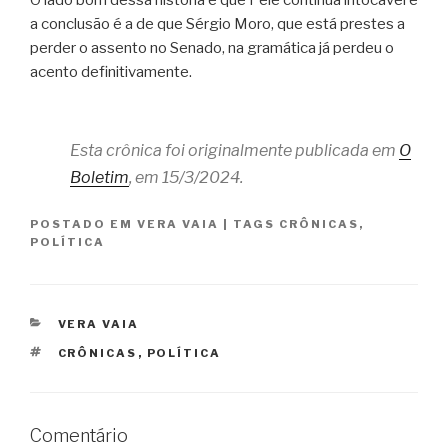
O lado bom dessa história é que Pelé continua intocável e
a conclusão é a de que Sérgio Moro, que está prestes a
perder o assento no Senado, na gramática já perdeu o
acento definitivamente.
Esta crônica foi originalmente publicada em
O
Boletim
, em 15/3/2024.
POSTADO EM
VERA VAIA
|
TAGS
CRÔNICAS
,
POLÍTICA
CATEGORIAS
VERA VAIA
TAGS
CRÔNICAS
,
POLÍTICA
Comentário