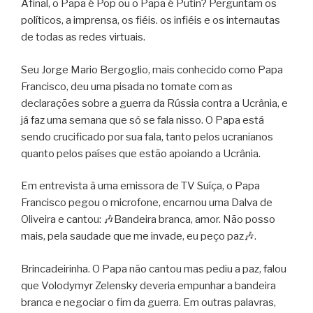
Afinal, o Papa é Pop ou o Papa é Putin? Perguntam os
políticos, a imprensa, os fiéis. os infiéis e os internautas
de todas as redes virtuais.
Seu Jorge Mario Bergoglio, mais conhecido como Papa
Francisco, deu uma pisada no tomate com as
declarações sobre a guerra da Rússia contra a Ucrânia, e
já faz uma semana que só se fala nisso. O Papa está
sendo crucificado por sua fala, tanto pelos ucranianos
quanto pelos países que estão apoiando a Ucrânia.
Em entrevista à uma emissora de TV Suíça, o Papa
Francisco pegou o microfone, encarnou uma Dalva de
Oliveira e cantou: 🎶Bandeira branca, amor. Não posso
mais, pela saudade que me invade, eu peço paz🎶.
Brincadeirinha. O Papa não cantou mas pediu a paz, falou
que Volodymyr Zelensky deveria empunhar a bandeira
branca e negociar o fim da guerra. Em outras palavras,