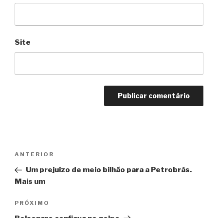
Site
Navegação
Anterior
ANTERIOR
de
Um prejuízo de meio bilhão para a Petrobrás.
Post
Mais um
Próximo
PRÓXIMO