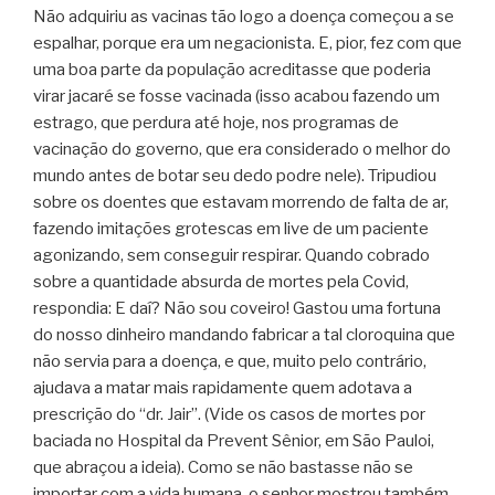
Não adquiriu as vacinas tão logo a doença começou a se
espalhar, porque era um negacionista. E, pior, fez com que
uma boa parte da população acreditasse que poderia
virar jacaré se fosse vacinada (isso acabou fazendo um
estrago, que perdura até hoje, nos programas de
vacinação do governo, que era considerado o melhor do
mundo antes de botar seu dedo podre nele). Tripudiou
sobre os doentes que estavam morrendo de falta de ar,
fazendo imitações grotescas em live de um paciente
agonizando, sem conseguir respirar. Quando cobrado
sobre a quantidade absurda de mortes pela Covid,
respondia: E daí? Não sou coveiro! Gastou uma fortuna
do nosso dinheiro mandando fabricar a tal cloroquina que
não servia para a doença, e que, muito pelo contrário,
ajudava a matar mais rapidamente quem adotava a
prescrição do “dr. Jair”. (Vide os casos de mortes por
baciada no Hospital da Prevent Sênior, em São Pauloi,
que abraçou a ideia). Como se não bastasse não se
importar com a vida humana, o senhor mostrou também