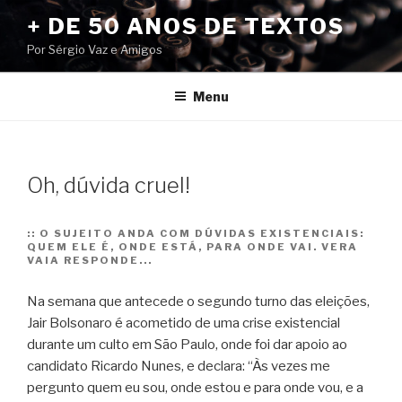
Pular
+ DE 50 ANOS DE TEXTOS
para
Por Sérgio Vaz e Amigos
o
conteúdo
Menu
Oh, dúvida cruel!
::
O SUJEITO ANDA COM DÚVIDAS EXISTENCIAIS:
QUEM ELE É, ONDE ESTÁ, PARA ONDE VAI. VERA
VAIA RESPONDE...
Na semana que antecede o segundo turno das eleições,
Jair Bolsonaro é acometido de uma crise existencial
durante um culto em São Paulo, onde foi dar apoio ao
candidato Ricardo Nunes, e declara: “Às vezes me
pergunto quem eu sou, onde estou e para onde vou, e a