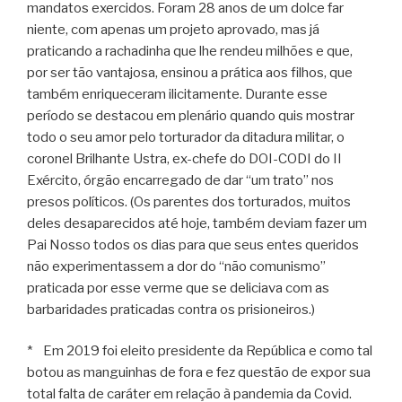
mandatos exercidos. Foram 28 anos de um dolce far
niente, com apenas um projeto aprovado, mas já
praticando a rachadinha que lhe rendeu milhões e que,
por ser tão vantajosa, ensinou a prática aos filhos, que
também enriqueceram ilicitamente. Durante esse
período se destacou em plenário quando quis mostrar
todo o seu amor pelo torturador da ditadura militar, o
coronel Brilhante Ustra, ex-chefe do DOI-CODI do II
Exército, órgão encarregado de dar “um trato” nos
presos políticos. (Os parentes dos torturados, muitos
deles desaparecidos até hoje, também deviam fazer um
Pai Nosso todos os dias para que seus entes queridos
não experimentassem a dor do “não comunismo”
praticada por esse verme que se deliciava com as
barbaridades praticadas contra os prisioneiros.)
* Em 2019 foi eleito presidente da República e como tal
botou as manguinhas de fora e fez questão de expor sua
total falta de caráter em relação à pandemia da Covid.