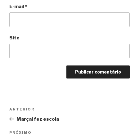
E-mail
*
Site
Navegação
Anterior
ANTERIOR
de
Marçal fez escola
Post
Próximo
PRÓXIMO