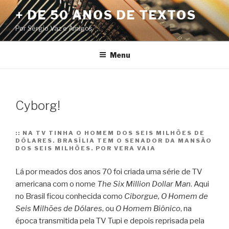
Pular
+ DE 50 ANOS DE TEXTOS
para
Por Sérgio Vaz e Amigos
o
conteúdo
Menu
Cyborg!
::
NA TV TINHA O HOMEM DOS SEIS MILHÕES DE
DÓLARES. BRASÍLIA TEM O SENADOR DA MANSÃO
DOS SEIS MILHÕES. POR VERA VAIA
Lá por meados dos anos 70 foi criada uma série de TV
americana com o nome
The Six Million Dollar Man
. Aqui
no Brasil ficou conhecida como
Ciborgue, O Homem de
Seis Milhões de Dólares
, ou
O Homem Biônico
, na
época transmitida pela TV Tupi e depois reprisada pela