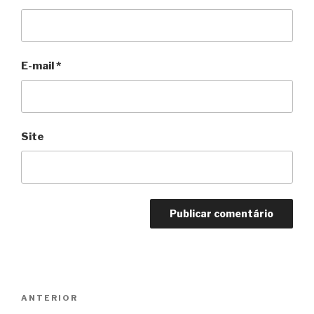
E-mail
*
Site
Navegação
Anterior
ANTERIOR
de