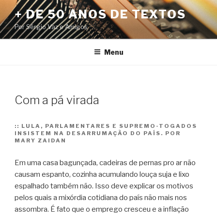
Pular
+ DE 50 ANOS DE TEXTOS
para
Por Sérgio Vaz e Amigos
o
conteúdo
Menu
Com a pá virada
::
LULA, PARLAMENTARES E SUPREMO-TOGADOS
INSISTEM NA DESARRUMAÇÃO DO PAÍS. POR
MARY ZAIDAN
Em uma casa bagunçada, cadeiras de pernas pro ar não
causam espanto, cozinha acumulando louça suja e lixo
espalhado também não. Isso deve explicar os motivos
pelos quais a mixórdia cotidiana do país não mais nos
assombra. É fato que o emprego cresceu e a inflação