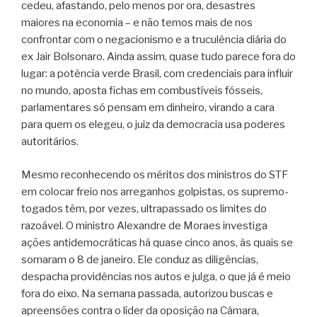
cedeu, afastando, pelo menos por ora, desastres
maiores na economia – e não temos mais de nos
confrontar com o negacionismo e a truculência diária do
ex Jair Bolsonaro. Ainda assim, quase tudo parece fora do
lugar: a potência verde Brasil, com credenciais para influir
no mundo, aposta fichas em combustíveis fósseis,
parlamentares só pensam em dinheiro, virando a cara
para quem os elegeu, o juiz da democracia usa poderes
autoritários.
Mesmo reconhecendo os méritos dos ministros do STF
em colocar freio nos arreganhos golpistas, os supremo-
togados têm, por vezes, ultrapassado os limites do
razoável. O ministro Alexandre de Moraes investiga
ações antidemocráticas há quase cinco anos, às quais se
somaram o 8 de janeiro. Ele conduz as diligências,
despacha providências nos autos e julga, o que já é meio
fora do eixo. Na semana passada, autorizou buscas e
apreensões contra o líder da oposição na Câmara,