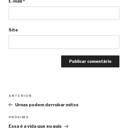
E-mail
*
Site
Navegação
Anterior
ANTERIOR
de
Urnas podem derrubar mitos
Post
Próximo
PRÓXIMO
Essa é a vida que eu quis