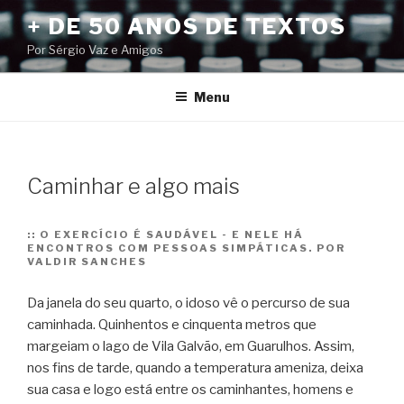
Pular
+ DE 50 ANOS DE TEXTOS
para
Por Sérgio Vaz e Amigos
o
conteúdo
Menu
Caminhar e algo mais
::
O EXERCÍCIO É SAUDÁVEL - E NELE HÁ
ENCONTROS COM PESSOAS SIMPÁTICAS. POR
VALDIR SANCHES
Da janela do seu quarto, o idoso vê o percurso de sua
caminhada. Quinhentos e cinquenta metros que
margeiam o lago de Vila Galvão, em Guarulhos. Assim,
nos fins de tarde, quando a temperatura ameniza, deixa
sua casa e logo está entre os caminhantes, homens e