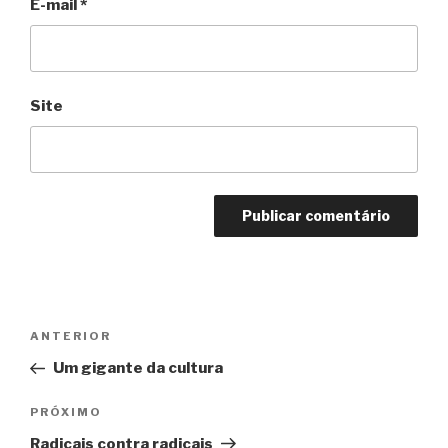
E-mail
*
Site
Navegação
Anterior
ANTERIOR
de
Um gigante da cultura
Post
Próximo
PRÓXIMO
Radicais contra radicais