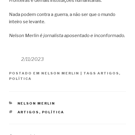
Fronteiras e demais instituições humanitárias.
Nada podem contra a guerra, a não ser que o mundo
inteiro se levante.
Nelson Merlin é jornalista aposentado e inconformado.
2/11/2023
POSTADO EM
NELSON MERLIN
|
TAGS
ARTIGOS
,
POLÍTICA
CATEGORIAS
NELSON MERLIN
TAGS
ARTIGOS
,
POLÍTICA