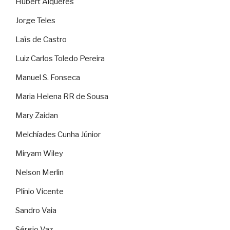
Hubert Alquéres
Jorge Teles
Laïs de Castro
Luiz Carlos Toledo Pereira
Manuel S. Fonseca
Maria Helena RR de Sousa
Mary Zaidan
Melchíades Cunha Júnior
Miryam Wiley
Nelson Merlin
Plínio Vicente
Sandro Vaia
Sérgio Vaz