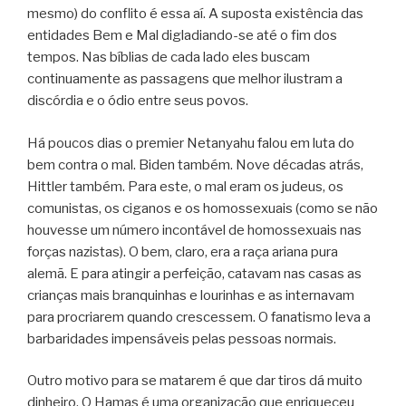
mesmo) do conflito é essa aí. A suposta existência das
entidades Bem e Mal digladiando-se até o fim dos
tempos. Nas bíblias de cada lado eles buscam
continuamente as passagens que melhor ilustram a
discórdia e o ódio entre seus povos.
Há poucos dias o premier Netanyahu falou em luta do
bem contra o mal. Biden também. Nove décadas atrás,
Hittler também. Para este, o mal eram os judeus, os
comunistas, os ciganos e os homossexuais (como se não
houvesse um número incontável de homossexuais nas
forças nazistas). O bem, claro, era a raça ariana pura
alemã. E para atingir a perfeição, catavam nas casas as
crianças mais branquinhas e lourinhas e as internavam
para procriarem quando crescessem. O fanatismo leva a
barbaridades impensáveis pelas pessoas normais.
Outro motivo para se matarem é que dar tiros dá muito
dinheiro. O Hamas é uma organização que enriqueceu