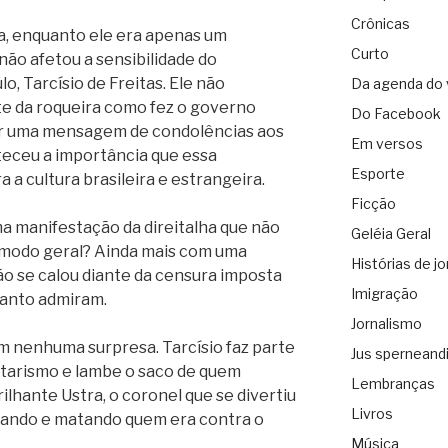
Crônicas
ca, enquanto ele era apenas um
Curto
não afetou a sensibilidade do
o, Tarcísio de Freitas. Ele não
Da agenda do 
rte da roqueira como fez o governo
Do Facebook
tar uma mensagem de condolências aos
Em versos
teceu a importância que essa
Esporte
a a cultura brasileira e estrangeira.
Ficção
ma manifestação da direitalha que não
Geléia Geral
m modo geral? Ainda mais com uma
Histórias de jo
não se calou diante da censura imposta
Imigração
 tanto admiram.
Jornalismo
m nenhuma surpresa. Tarcísio faz parte
Jus sperneand
itarismo e lambe o saco de quem
Lembranças
lhante Ustra, o coronel que se divertiu
Livros
rando e matando quem era contra o
Música