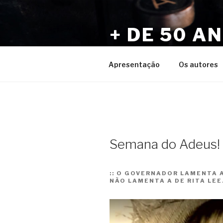
Pular
para
+ DE 50 A
o
conteúdo
Por Sérgio Vaz e Amigos
Apresentação
Os autores
Semana do Adeus!
::
O GOVERNADOR LAMENTA A
NÃO LAMENTA A DE RITA LEE