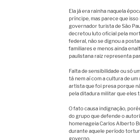
Ela já era rainha naquela épo
príncipe, mas parece que isso 
governador turista de São Paul
decretou luto oficial pela mo
federal, não se dignou a pos
familiares e menos ainda enal
paulistana raiz representa par
Falta de sensibilidade ou só u
tá nem aí com a cultura de u
artista que foi presa porque 
pela ditadura militar que eles
O fato causa indignação, poré
do grupo que defende o autor
homenageia Carlos Alberto Bri
durante aquele período tortu
governo.