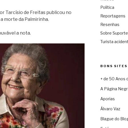
Política
r Tarcísio de Freitas publicou no
Reportagens
a morte da Palmirinha.
Resenhas
ouvável a nota.
Sobre Suporte
Turista acident
BONS SITES
+ de 50 Anos 
A Página Negr
Aporias
Álvaro Vaz
Blague do Blo