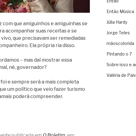
Então
Então Música
Júlia Hardy
ez com que amiguinhos e amiguinhas se
ra acompanhar suas receitas e se
Jorge Teles
o vivo, que precisavam ser remediadas
mãoscolorida
ompanheiro. Ela própria ria disso.
Pintando o 7
cordamos – mas daí mostrar essa
Sobre isso e a
mal, né, governador?
Valéria de Pai
 foi e sempre será a mais completa
ue um político que veio fazer turismo
jamais poderá compreender.
lmente publicada em
O Boletim
, em