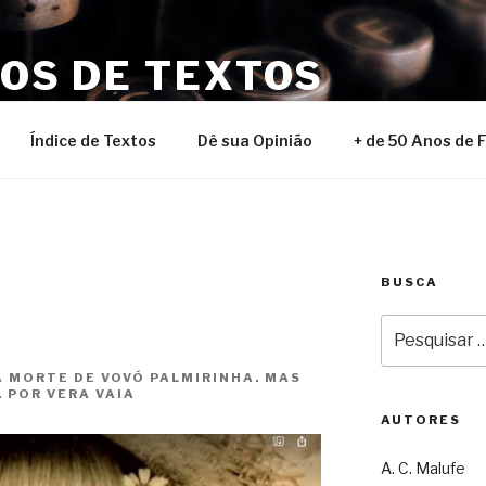
NOS DE TEXTOS
Índice de Textos
Dê sua Opinião
+ de 50 Anos de 
BUSCA
Pesquisar
por:
 MORTE DE VOVÓ PALMIRINHA. MAS
. POR VERA VAIA
AUTORES
A. C. Malufe