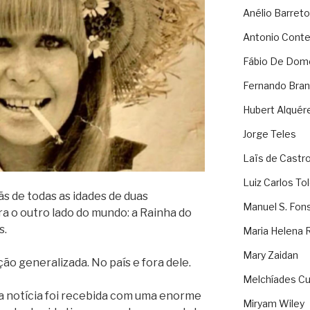
Anélio Barreto
Antonio Cont
Fábio De Dom
Fernando Bran
Hubert Alquér
Jorge Teles
Laïs de Castr
Luiz Carlos To
ãs de todas as idades de duas
Manuel S. Fon
a o outro lado do mundo: a Rainha do
s.
Maria Helena 
Mary Zaidan
ão generalizada. No país e fora dele.
Melchíades Cu
 a notícia foi recebida com uma enorme
Miryam Wiley