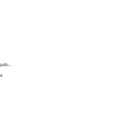
quilo…
va