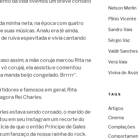
mento da vida tivemos um breve contato
Nelson Merlin
Plínio Vicente
 da minha neta, na época com quatro
Sandro Vaia
 suas músicas. Analu era (é ainda,
a de ruiva espevitada e vivia cantando
Sérgio Vaz
Valdir Sanches
caso assim; a mãe coruja marcou Rita na
Vera Vaia
 vó coruja), ela assistiu e comentou:
Vivina de Assi
a manda beijo congelado. Brrrrr”.
urtidores e famosos em geral, Rita
TAGS
 agora Rei Charles.
Artigos
rles estava sendo coroado, o marido de
Cinema
stou em seu Instagram um recorte do
ícia de que o então Príncipe de Gales
Compilações
 um fanzaço da nossa rainha do rock.
Comportamen