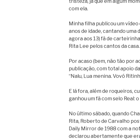
tristeza, já que em algum mo
com ela.
Minha filha publicou um vídeo
anos de idade, cantando uma de
agora aos 13) fã de carteirinh
Rita Lee pelos cantos da casa.
Por acaso (bem, não tão por a
publicação, com total apoio da
“Nalu, Lua menina. Vovó Ritinh
E lá fora, além de roqueiros, c
ganhou um fã com selo Real: o
No último sábado, quando Cha
Rita, Roberto de Carvalho po
Daily Mirror de 1988 com a not
declarou abertamente que era