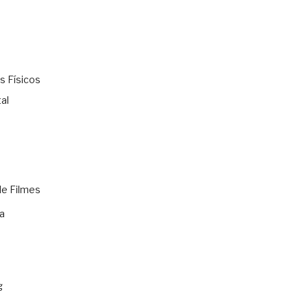
s Físicos
al
de Filmes
a
g