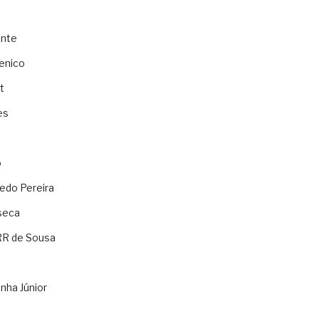
ente
enico
t
es
o
ledo Pereira
seca
RR de Sousa
nha Júnior