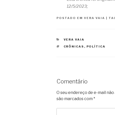
12/5/2023;
POSTADO EM
VERA VAIA
|
TA
CATEGORIAS
VERA VAIA
TAGS
CRÔNICAS
,
POLÍTICA
Comentário
O seu endereço de e-mail não 
são marcados com
*