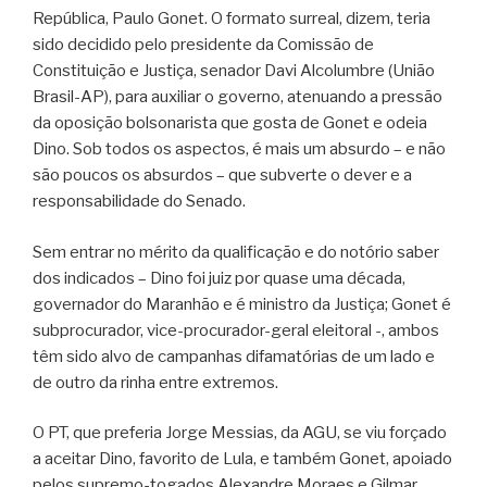
República, Paulo Gonet. O formato surreal, dizem, teria
sido decidido pelo presidente da Comissão de
Constituição e Justiça, senador Davi Alcolumbre (União
Brasil-AP), para auxiliar o governo, atenuando a pressão
da oposição bolsonarista que gosta de Gonet e odeia
Dino. Sob todos os aspectos, é mais um absurdo – e não
são poucos os absurdos – que subverte o dever e a
responsabilidade do Senado.
Sem entrar no mérito da qualificação e do notório saber
dos indicados – Dino foi juiz por quase uma década,
governador do Maranhão e é ministro da Justiça; Gonet é
subprocurador, vice-procurador-geral eleitoral -, ambos
têm sido alvo de campanhas difamatórias de um lado e
de outro da rinha entre extremos.
O PT, que preferia Jorge Messias, da AGU, se viu forçado
a aceitar Dino, favorito de Lula, e também Gonet, apoiado
pelos supremo-togados Alexandre Moraes e Gilmar