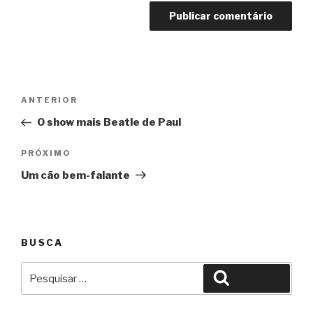
Navegação
Anterior
ANTERIOR
de
O show mais Beatle de Paul
Post
Próximo
PRÓXIMO
Um cão bem-falante
BUSCA
Pesquisar
Pesquisar
por: