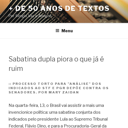
Pular
+ DE 50 ANOS DE TEXTOS
para
Por Sérgio Vaz e Amigos
o
conteúdo
Menu
Sabatina dupla piora o que já é
ruim
::
PROCESSO TORTO PARA "ANÁLISE" DOS
INDICADOS AO STF E PGR DEPÕE CONTRA OS
SENADORES. POR MARY ZAIDAN
Na quarta-feira, 13, o Brasil vai assistir a mais uma
invencionice política: uma sabatina conjunta dos
indicados pelo presidente Lula ao Supremo Tribunal
Federal, Flávio Dino, e para a Procuradoria-Geral da