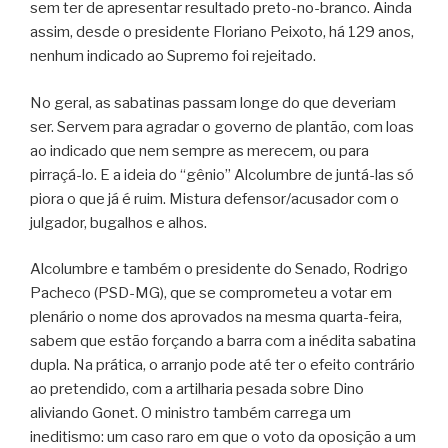
sem ter de apresentar resultado preto-no-branco. Ainda
assim, desde o presidente Floriano Peixoto, há 129 anos,
nenhum indicado ao Supremo foi rejeitado.
No geral, as sabatinas passam longe do que deveriam
ser. Servem para agradar o governo de plantão, com loas
ao indicado que nem sempre as merecem, ou para
pirraçá-lo. E a ideia do “gênio” Alcolumbre de juntá-las só
piora o que já é ruim. Mistura defensor/acusador com o
julgador, bugalhos e alhos.
Alcolumbre e também o presidente do Senado, Rodrigo
Pacheco (PSD-MG), que se comprometeu a votar em
plenário o nome dos aprovados na mesma quarta-feira,
sabem que estão forçando a barra com a inédita sabatina
dupla. Na prática, o arranjo pode até ter o efeito contrário
ao pretendido, com a artilharia pesada sobre Dino
aliviando Gonet. O ministro também carrega um
ineditismo: um caso raro em que o voto da oposição a um