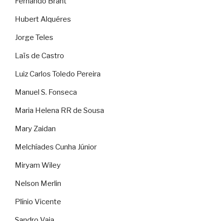
Fernando Brant
Hubert Alquéres
Jorge Teles
Laïs de Castro
Luiz Carlos Toledo Pereira
Manuel S. Fonseca
Maria Helena RR de Sousa
Mary Zaidan
Melchíades Cunha Júnior
Miryam Wiley
Nelson Merlin
Plínio Vicente
Sandro Vaia