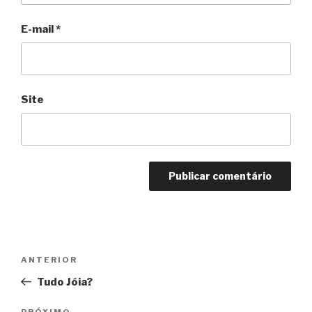
E-mail
*
Site
Navegação
Anterior
ANTERIOR
de
Tudo Jóia?
Post