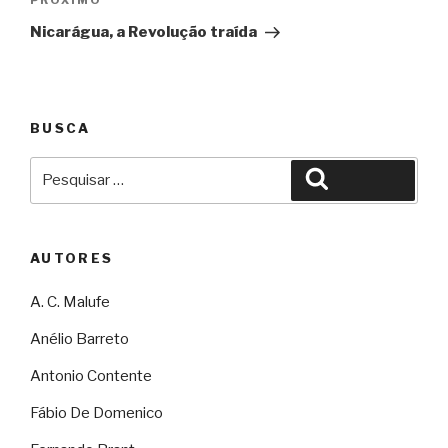
Próximo
PRÓXIMO
Nicarágua, a Revolução traída
BUSCA
Pesquisar
Pesquisar
por:
AUTORES
A. C. Malufe
Anélio Barreto
Antonio Contente
Fábio De Domenico