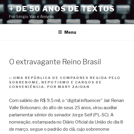
Pular
+ DE 50 ANOS DE TEXTOS
para
Por Sérgio Vaz e Amigos
o
conteúdo
Menu
O extravagante Reino Brasil
::
UMA REPÚBLICA DE COMPADRES REGIDA PELO
SOBRENOME, NEPOTISMO E CARGOS DE
CONVENIÊNCIA. POR MARY ZAIDAN
Com salário de R$ 9,5 mil, o “digital influencer” Jair Renan
Valle Bolsonaro, do alto de seus 25 anos, virou auxiliar
parlamentar sênior do senador Jorge Seif (PL-SC). A
nomeação, estampada no Diário Oficial da União do dia 8
de março, segue o padrão do clã, cujo sobrenome