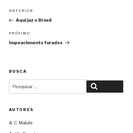
Navegação
Anterior
ANTERIOR
de
Aqui jaz o Brasil
Post
Próximo
PRÓXIMO
Impeachments furados
BUSCA
Pesquisar
Pesquisar
por:
AUTORES
A. C. Malufe