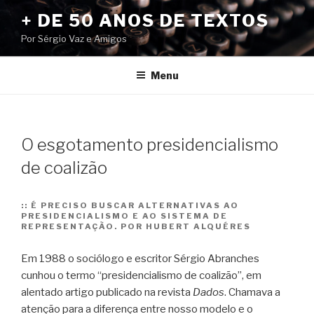
Pular
+ DE 50 ANOS DE TEXTOS
para
Por Sérgio Vaz e Amigos
o
conteúdo
Menu
O esgotamento presidencialismo
de coalizão
::
É PRECISO BUSCAR ALTERNATIVAS AO
PRESIDENCIALISMO E AO SISTEMA DE
REPRESENTAÇÃO. POR HUBERT ALQUÉRES
Em 1988 o sociólogo e escritor Sérgio Abranches
cunhou o termo “presidencialismo de coalizão”, em
alentado artigo publicado na revista
Dados
. Chamava a
atenção para a diferença entre nosso modelo e o