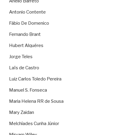
Anélio Barreto
Antonio Contente
Fábio De Domenico
Fernando Brant
Hubert Alquéres
Jorge Teles
Laïs de Castro
Luiz Carlos Toledo Pereira
Manuel S. Fonseca
Maria Helena RR de Sousa
Mary Zaidan
Melchíades Cunha Júnior
Miryam Wiley