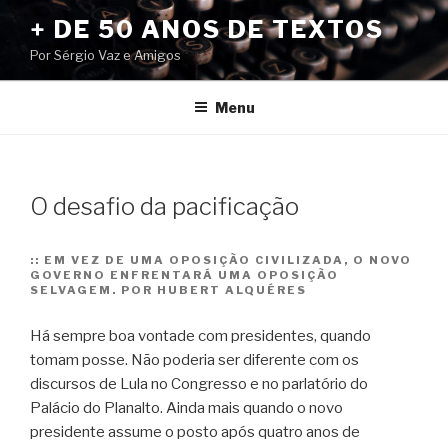
Pular
+ DE 50 ANOS DE TEXTOS
para
Por Sérgio Vaz e Amigos
o
conteúdo
Menu
O desafio da pacificação
::
EM VEZ DE UMA OPOSIÇÃO CIVILIZADA, O NOVO
GOVERNO ENFRENTARÁ UMA OPOSIÇÃO
SELVAGEM. POR HUBERT ALQUÉRES
Há sempre boa vontade com presidentes, quando
tomam posse. Não poderia ser diferente com os
discursos de Lula no Congresso e no parlatório do
Palácio do Planalto. Ainda mais quando o novo
presidente assume o posto após quatro anos de