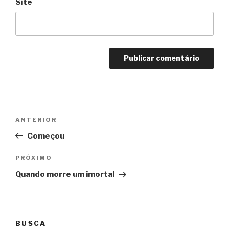
Site
Navegação
Anterior
ANTERIOR
de
Começou
Post
Próximo
PRÓXIMO
Quando morre um imortal
BUSCA