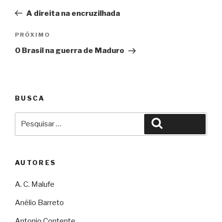
de
A direita na encruzilhada
Post
Próximo
PRÓXIMO
O Brasil na guerra de Maduro
BUSCA
Pesquisar
Pesquisar
por:
AUTORES
A. C. Malufe
Anélio Barreto
Antonio Contente