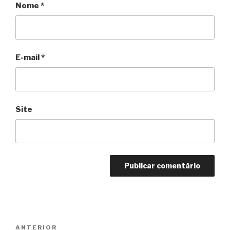
Nome
*
E-mail
*
Site
Navegação
Anterior
ANTERIOR