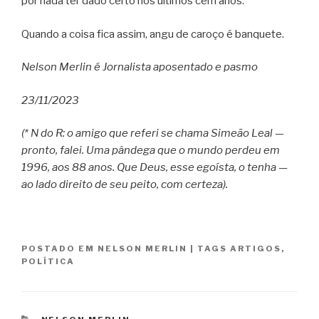
por nada ter dado certo nos últimos cem anos.
Quando a coisa fica assim, angu de caroço é banquete.
Nelson Merlin é
Jornalista aposentado e pasmo
23/11/2023
(* N do R: o amigo que referi se chama Simeão Leal —
pronto, falei. Uma pândega que o mundo perdeu em
1996, aos 88 anos. Que Deus, esse egoísta, o tenha —
ao lado direito de seu peito, com certeza).
POSTADO EM
NELSON MERLIN
|
TAGS
ARTIGOS
,
POLÍTICA