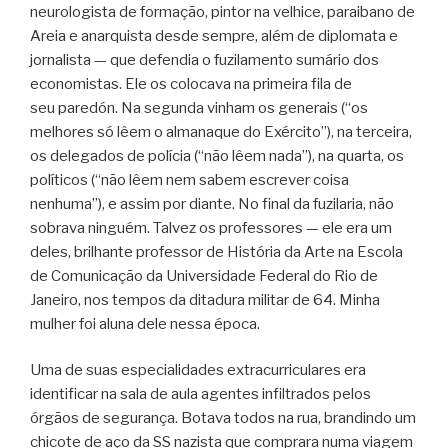
neurologista de formação, pintor na velhice, paraibano de
Areia e anarquista desde sempre, além de diplomata e
jornalista — que defendia o fuzilamento sumário dos
economistas. Ele os colocava na primeira fila de
seu
paredón
. Na segunda vinham os generais (“os
melhores só lêem o almanaque do Exército”), na terceira,
os delegados de polícia (“não lêem nada”), na quarta, os
políticos (“não lêem nem sabem escrever coisa
nenhuma”), e assim por diante. No final da fuzilaria, não
sobrava ninguém. Talvez os professores — ele era um
deles, brilhante professor de História da Arte na Escola
de Comunicação da Universidade Federal do Rio de
Janeiro, nos tempos da ditadura militar de 64. Minha
mulher foi aluna dele nessa época.
Uma de suas especialidades extracurriculares era
identificar na sala de aula agentes infiltrados pelos
órgãos de segurança. Botava todos na rua, brandindo um
chicote de aço da SS nazista que comprara numa viagem