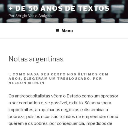
Pular
+ DE 50 ANOS DE TEXTOS
para
Por Sérgio Vaz e Amigos
o
conteúdo
Menu
Notas argentinas
::
COMO NADA DEU CERTO NOS ÚLTIMOS CEM
ANOS, ELEGERAM UM TRESLOUCADO. POR
NELSON MERLIN
Os anarcocapitalistas vêem o Estado como um opressor
a ser combatido e, se possível, extinto. Só serve para
impor limites, atrapalhar os negócios e disseminar a
pobreza, pois os ricos são tolhidos de empreender como
querem e os pobres, por consequência, impedidos de