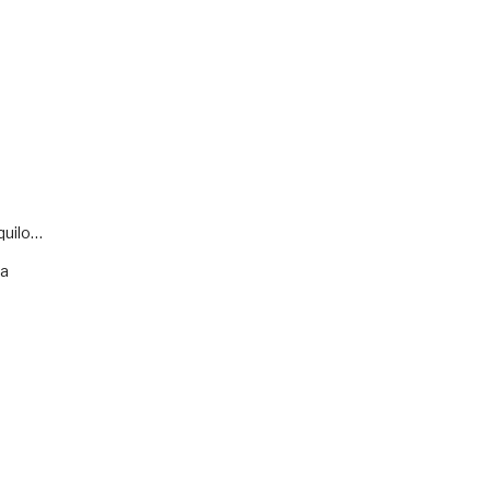
quilo…
va