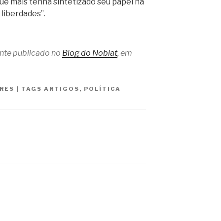
que mais tenha sintetizado seu papel na
 liberdades”.
ente publicado no
Blog do Noblat
, em
RES
|
TAGS
ARTIGOS
,
POLÍTICA