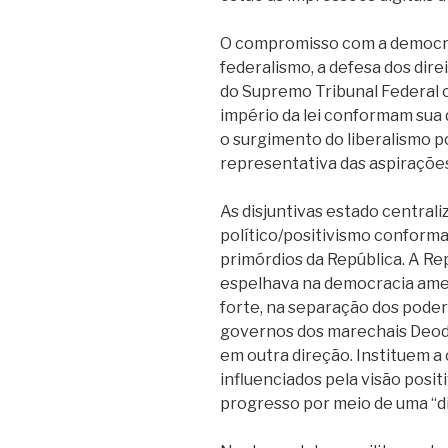
O compromisso com a democra
federalismo, a defesa dos direi
do Supremo Tribunal Federal 
império da lei conformam sua d
o surgimento do liberalismo p
representativa das aspirações
As disjuntivas estado centrali
político/positivismo conformam
primórdios da República. A Re
espelhava na democracia ame
forte, na separação dos podere
governos dos marechais Deodo
em outra direção. Instituem a
influenciados pela visão positi
progresso por meio de uma “di