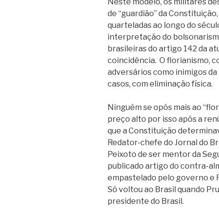
Neste modelo, os militares d
de “guardião” da Constituição,
quarteladas ao longo do sécu
interpretação do bolsonarismo
brasileiras do artigo 142 da a
coincidência. O florianismo, c
adversários como inimigos da
casos, com eliminação física.
Ninguém se opôs mais ao “flor
preço alto por isso após a re
que a Constituição determina
Redator-chefe do Jornal do Bra
Peixoto de ser mentor da Seg
publicado artigo do contra-alm
empastelado pelo governo e Ru
Só voltou ao Brasil quando Pr
presidente do Brasil.