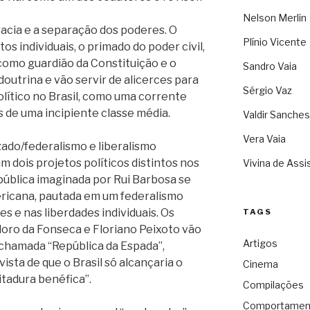
Nelson Merlin
cia e a separação dos poderes. O
Plínio Vicente
tos individuais, o primado do poder civil,
como guardião da Constituição e o
Sandro Vaia
outrina e vão servir de alicerces para
Sérgio Vaz
olítico no Brasil, como uma corrente
 de uma incipiente classe média.
Valdir Sanches
Vera Vaia
zado/federalismo e liberalismo
 dois projetos políticos distintos nos
Vivina de Assi
pública imaginada por Rui Barbosa se
ricana, pautada em um federalismo
s e nas liberdades individuais. Os
TAGS
ro da Fonseca e Floriano Peixoto vão
Artigos
 chamada “República da Espada”,
vista de que o Brasil só alcançaria o
Cinema
tadura benéfica”.
Compilações
Comportamen