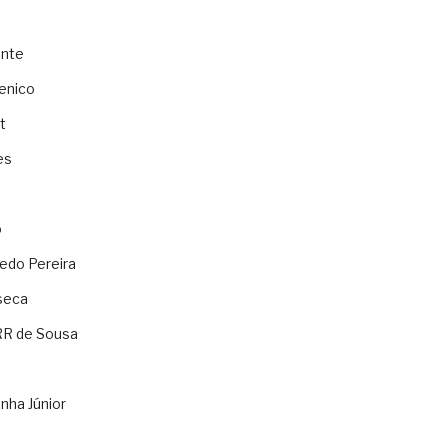
ente
enico
t
es
o
ledo Pereira
seca
RR de Sousa
nha Júnior