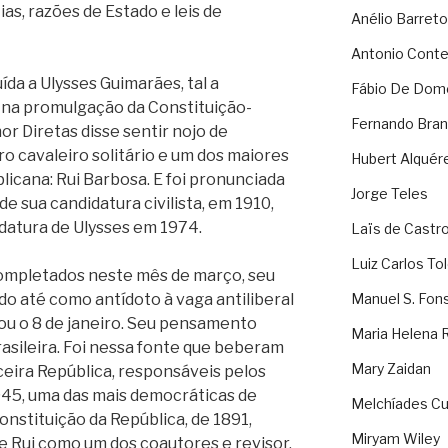
ias, razões de Estado e leis de
Anélio Barreto
Antonio Cont
ída a Ulysses Guimarães, tal a
Fábio De Dom
na promulgação da Constituição-
Fernando Bran
or Diretas disse sentir nojo de
ro cavaleiro solitário e um dos maiores
Hubert Alquér
licana: Rui Barbosa. E foi pronunciada
Jorge Teles
e sua candidatura civilista, em 1910,
datura de Ulysses em 1974.
Laïs de Castr
Luiz Carlos To
ompletados neste mês de março, seu
ado até como antídoto à vaga antiliberal
Manuel S. Fon
rou o 8 de janeiro. Seu pensamento
Maria Helena 
asileira. Foi nessa fonte que beberam
Mary Zaidan
erceira República, responsáveis pelos
945, uma das mais democráticas de
Melchíades Cu
Constituição da República, de 1891,
Miryam Wiley
de Rui como um dos coautores e revisor.