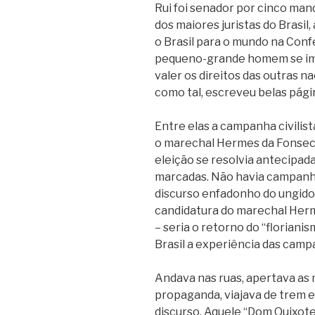
Rui foi senador por cinco mand
dos maiores juristas do Brasil
o Brasil para o mundo na Conf
pequeno-grande homem se imp
valer os direitos das outras n
como tal, escreveu belas págin
Entre elas a campanha civilis
o marechal Hermes da Fonseca
eleição se resolvia antecipa
marcadas. Não havia campanh
discurso enfadonho do ungido 
candidatura do marechal Her
– seria o retorno do “floriani
Brasil a experiência das camp
Andava nas ruas, apertava as m
propaganda, viajava de trem 
discurso. Aquele “Dom Quixot