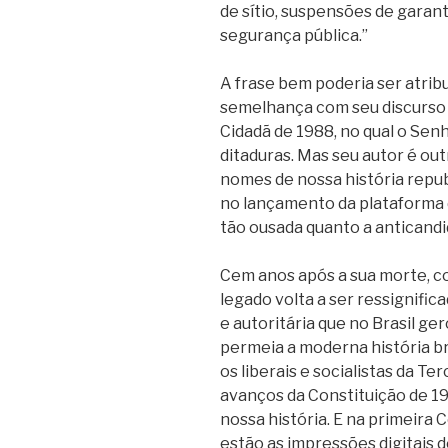
de sítio, suspensões de garant
segurança pública.”
A frase bem poderia ser atribu
semelhança com seu discurso 
Cidadã de 1988, no qual o Senh
ditaduras. Mas seu autor é out
nomes de nossa história repub
no lançamento da plataforma d
tão ousada quanto a anticandi
Cem anos após a sua morte, c
legado volta a ser ressignific
e autoritária que no Brasil ge
permeia a moderna história br
os liberais e socialistas da T
avanços da Constituição de 1
nossa história. E na primeira 
estão as impressões digitais 