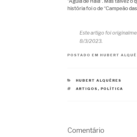
“Águia de Haia”. Mas talvez o 
história foi o de “Campeão das
Este artigo foi originalm
8/3/2023.
POSTADO EM
HUBERT ALQUÉ
CATEGORIAS
HUBERT ALQUÉRES
TAGS
ARTIGOS
,
POLÍTICA
Comentário