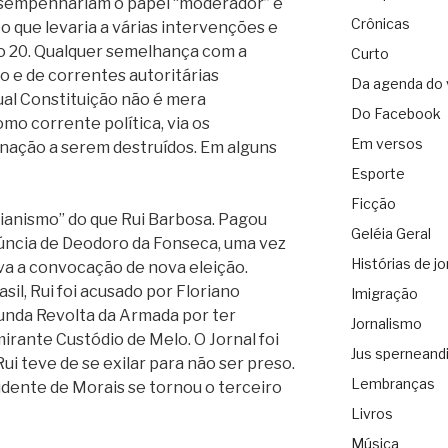
esempenhariam o papel “moderador” e
Crônicas
 o que levaria a várias intervenções e
lo 20. Qualquer semelhança com a
Curto
 e de correntes autoritárias
Da agenda do 
tual Constituição não é mera
Do Facebook
omo corrente política, via os
Em versos
 nação a serem destruídos. Em alguns
Esporte
Ficção
ianismo” do que Rui Barbosa. Pagou
Geléia Geral
núncia de Deodoro da Fonseca, uma vez
Histórias de jo
va a convocação de nova eleição.
sil, Rui foi acusado por Floriano
Imigração
unda Revolta da Armada por ter
Jornalismo
irante Custódio de Melo. O Jornal foi
Jus sperneand
i teve de se exilar para não ser preso.
Lembranças
udente de Morais se tornou o terceiro
Livros
Música