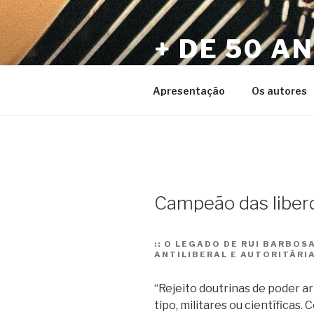
Pular
para
+ DE 50 A
o
conteúdo
Por Sérgio Vaz e Amigos
Apresentação
Os autores
Campeão das liber
::
O LEGADO DE RUI BARBOSA
ANTILIBERAL E AUTORITÁRI
“Rejeito doutrinas de poder ar
tipo, militares ou científicas