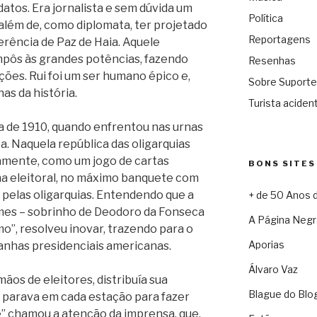
atos. Era jornalista e sem dúvida um
Política
, além de, como diplomata, ter projetado
Reportagens
erência de Paz de Haia. Aquele
ôs às grandes potências, fazendo
Resenhas
ações. Rui foi um ser humano épico e,
Sobre Suporte
as da história.
Turista acident
ta de 1910, quando enfrentou nas urnas
. Naquela república das oligarquias
damente, como um jogo de cartas
BONS SITES
a eleitoral, no máximo banquete com
pelas oligarquias. Entendendo que a
+ de 50 Anos 
mes – sobrinho de Deodoro da Fonseca
A Página Negr
smo”, resolveu inovar, trazendo para o
Aporias
anhas presidenciais americanas.
Álvaro Vaz
ãos de eleitores, distribuía sua
Blague do Blo
e parava em cada estação para fazer
e” chamou a atenção da imprensa, que,