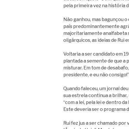
pela primeira vez na história d
Não ganhou, mas bagunçou o 
país predominantemente agrá
majoritariamente analfabeta s
oligárquicos, as ideias de Rui
Voltaria a ser candidato em 1
plantada a semente de que a p
misturar. Em tom de desabafo,
presidente, e eu não consigo!”
Quando faleceu, um jornal de
sua estrela continua a brilhar
“com a lei, pela lei e dentro da
Este deveria ser o programa d
Rui fez jus a ser chamado por 