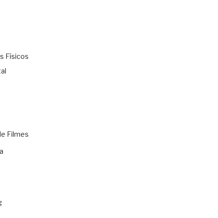
s Físicos
al
de Filmes
a
g