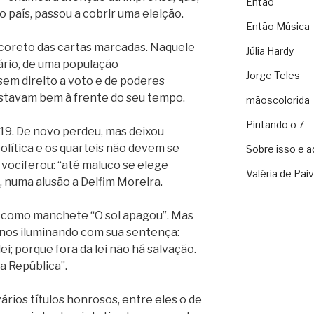
Então
o país, passou a cobrir uma eleição.
Então Música
coreto das cartas marcadas. Naquele
Júlia Hardy
rio, de uma população
Jorge Teles
em direito a voto e de poderes
 estavam bem à frente do seu tempo.
mãoscolorida
Pintando o 7
919. De novo perdeu, mas deixou
olítica e os quarteis não devem se
Sobre isso e a
 vociferou: “até maluco se elege
Valéria de Pai
, numa alusão a Delfim Moreira.
u como manchete “O sol apagou”. Mas
, nos iluminando com sua sentença:
 lei; porque fora da lei não há salvação.
a República”.
vários títulos honrosos, entre eles o de