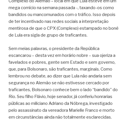
Complexo do Alemão – local em que Lula esteve em um
mega comício na semana passada -, taxando-os como
bandidos ou mancomunados com o tráfico. Isso depois
de ter incentivado nas redes sociais a interpretação
mentirosa de que o CPX (Complexo) estampado no boné
de Lula era sigla de grupo de traficantes.
Sem meias palavras, o presidente da República
escancarou – desta vez em horário nobre – sua ojeriza a
favelados e pobres, gente sem Estado e sem governo,
que, para Bolsonaro, são traficantes, marginais. Como
lembrou no debate, ao dizer que Lula não andaria sem
segurança no Alemão se não estivesse cercado por
traficantes, Bolsonaro conhece bem o lado “bandido” do
Rio. Seu filho Flávio, hoje senador, já conferiu honrarias
públicas ao miliciano Adriano da Nóbrega, investigado
pelo assassinato da vereadora Marielle Franco e morto
em circunstâncias ainda não totalmente esclarecidas.