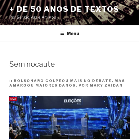
Pular
+ DE 50 ANOS DE TEXTOS
para
Por Sérgio Vaz e Amigos
o
conteúdo
Menu
Sem nocaute
::
BOLSONARO GOLPEOU MAIS NO DEBATE, MAS
AMARGOU MAIORES DANOS. POR MARY ZAIDAN