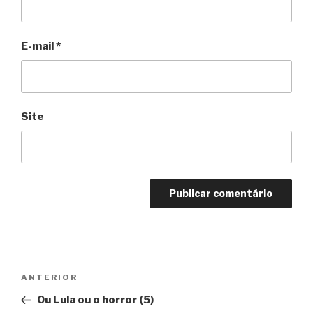
E-mail
*
Site
Navegação
Anterior
ANTERIOR
de
Ou Lula ou o horror (5)
Post