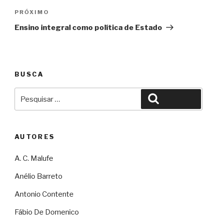
Próximo
PRÓXIMO
Ensino integral como política de Estado
BUSCA
Pesquisar
Pesquisar
por:
AUTORES
A. C. Malufe
Anélio Barreto
Antonio Contente
Fábio De Domenico