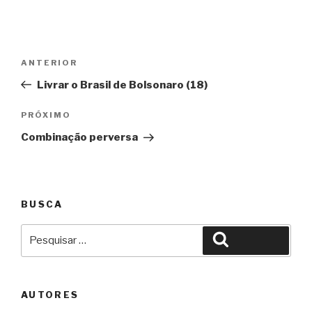
Navegação
Anterior
ANTERIOR
de
Livrar o Brasil de Bolsonaro (18)
Post
Próximo
PRÓXIMO
Combinação perversa
BUSCA
Pesquisar
Pesquisar
por:
AUTORES