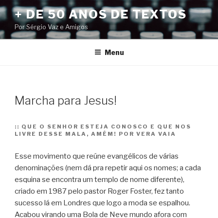
Pular
+ DE 50 ANOS DE TEXTOS
para
Por Sérgio Vaz e Amigos
o
conteúdo
Menu
Marcha para Jesus!
::
QUE O SENHOR ESTEJA CONOSCO E QUE NOS
LIVRE DESSE MALA, AMÉM! POR VERA VAIA
Esse movimento que reúne evangélicos de várias
denominações (nem dá pra repetir aqui os nomes; a cada
esquina se encontra um templo de nome diferente),
criado em 1987 pelo pastor Roger Foster, fez tanto
sucesso lá em Londres que logo a moda se espalhou.
Acabou virando uma Bola de Neve mundo afora com