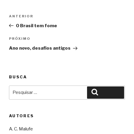
Navegação
Anterior
ANTERIOR
de
O Brasil tem fome
Post
Próximo
PRÓXIMO
Ano novo, desafios antigos
BUSCA
Pesquisar
Pesquisar
por:
AUTORES
A. C. Malufe