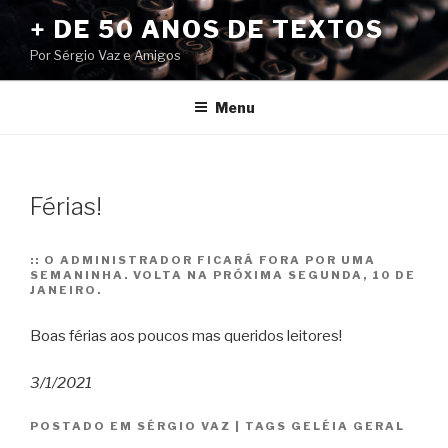
Pular
+ DE 50 ANOS DE TEXTOS
para
Por Sérgio Vaz e Amigos
o
conteúdo
Menu
Férias!
::
O ADMINISTRADOR FICARÁ FORA POR UMA
SEMANINHA. VOLTA NA PRÓXIMA SEGUNDA, 10 DE
JANEIRO.
Boas férias aos poucos mas queridos leitores!
3/1/2021
POSTADO EM
SÉRGIO VAZ
|
TAGS
GELÉIA GERAL