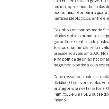
só o núcleo duro do governo, i
um mix, aproximando-se das d
economia, setor para o qual at
matizes ideológicos, entre ele
Cozinhou em banho-maria Simo
aliadas entre o primeiro e seg
garantido e reafirmado posiçã
tentou criar um clima de rival
presidenciáveis em 2026. Nos d
e na política de união naciona
hegemonia petista, cuja exper
Cabe ressaltar a balela da uni
dividido. O nós versus eles v
protagonista nesta história. O
inimigo. De um PSDB quase dóc
insano.