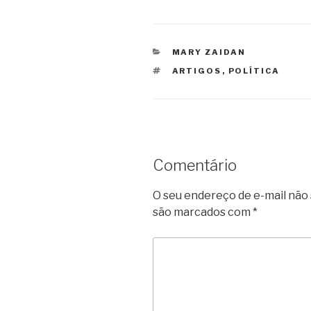
CATEGORIAS
MARY ZAIDAN
TAGS
ARTIGOS
,
POLÍTICA
Comentário
O seu endereço de e-mail não 
são marcados com
*