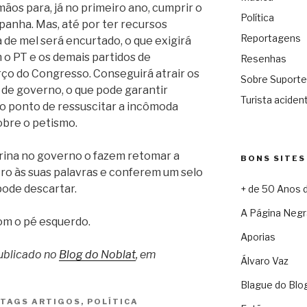
 mãos para, já no primeiro ano, cumprir o
Política
anha. Mas, até por ter recursos
Reportagens
 de mel será encurtado, o que exigirá
m o PT e os demais partidos de
Resenhas
ço do Congresso. Conseguirá atrair os
Sobre Suporte
 de governo, o que pode garantir
Turista acident
 ao ponto de ressuscitar a incômoda
obre o petismo.
rina no governo o fazem retomar a
BONS SITES
stro às suas palavras e conferem um selo
pode descartar.
+ de 50 Anos 
A Página Negr
om o pé esquerdo.
Aporias
publicado no
Blog do Noblat
, em
Álvaro Vaz
Blague do Blo
TAGS
ARTIGOS
,
POLÍTICA