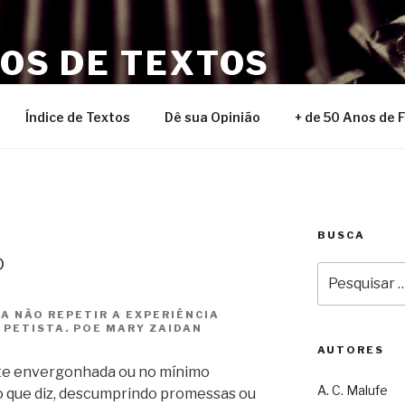
NOS DE TEXTOS
Índice de Textos
Dê sua Opinião
+ de 50 Anos de 
BUSCA
o
Pesquisar
por:
A NÃO REPETIR A EXPERIÊNCIA
PETISTA. POE MARY ZAIDAN
AUTORES
nte envergonhada ou no mínimo
A. C. Malufe
o que diz, descumprindo promessas ou