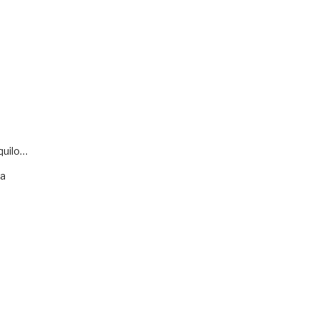
quilo…
va