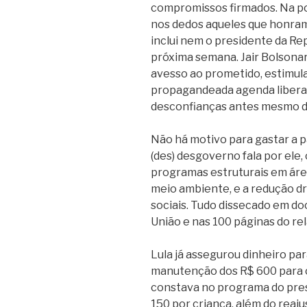
compromissos firmados. Na pol
nos dedos aqueles que honra
inclui nem o presidente da Re
próxima semana. Jair Bolsona
avesso ao prometido, estimul
propagandeada agenda liberal, 
desconfianças antes mesmo d
Não há motivo para gastar a p
(des) desgoverno fala por ele,
programas estruturais em áre
meio ambiente, e a redução dr
sociais. Tudo dissecado em d
União e nas 100 páginas do rel
Lula já assegurou dinheiro pa
manutenção dos R$ 600 para o
constava no programa do presi
150 por criança, além do reaju