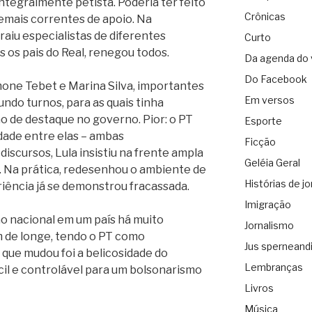
ntegralmente petista. Poderia ter feito
Crônicas
emais correntes de apoio. Na
raiu especialistas de diferentes
Curto
s os pais do Real, renegou todos.
Da agenda do 
Do Facebook
ne Tebet e Marina Silva, importantes
Em versos
undo turnos, para as quais tinha
o de destaque no governo. Pior: o PT
Esporte
idade entre elas – ambas
Ficção
iscursos, Lula insistiu na frente ampla
Geléia Geral
l. Na prática, redesenhou o ambiente de
Histórias de jo
iência já se demonstrou fracassada.
Imigração
ão nacional em um país há muito
Jornalismo
em de longe, tendo o PT como
Jus sperneand
 que mudou foi a belicosidade do
Lembranças
il e controlável para um bolsonarismo
Livros
Música