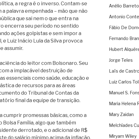
ítica, a regra é o inverso. Contam-se
Anélio Barreto
m a palavra empenhada – mão que não
Antonio Cont
pública que sai nem o que entra na
ro encerra seu período no sentido
Fábio De Dom
ando ações golpistas e sem impor a
Fernando Bran
e Luiz Inácio Lula da Silva provoca
e assumir.
Hubert Alquér
Jorge Teles
aciência do leitor com Bolsonaro. Seu
 com a implacável destruição de
Laïs de Castr
as essenciais como saúde, educação e
Luiz Carlos To
ástica de recursos para as áreas
ocumento do Tribunal de Contas da
Manuel S. Fon
atório final da equipe de transição.
Maria Helena 
Mary Zaidan
ra cumprir promessas básicas, como a
 Bolsa Família, algo que também
Melchíades Cu
dente derrotado, e o adicional de R$
Miryam Wiley
ste do salário mínimo acima da inflação.