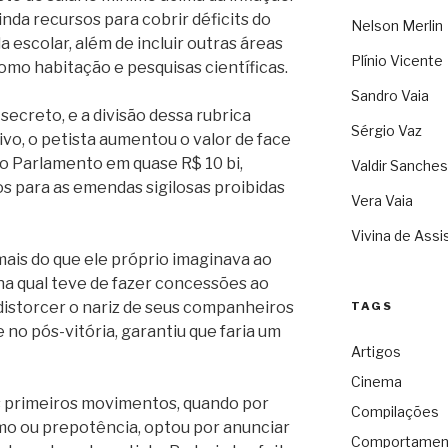
nda recursos para cobrir déficits do
Nelson Merlin
 escolar, além de incluir outras áreas
Plínio Vicente
mo habitação e pesquisas científicas.
Sandro Vaia
secreto, e a divisão dessa rubrica
Sérgio Vaz
ivo, o petista aumentou o valor de face
 Parlamento em quase R$ 10 bi,
Valdir Sanches
os para as emendas sigilosas proibidas
Vera Vaia
Vivina de Assi
 mais do que ele próprio imaginava ao
 na qual teve de fazer concessões ao
e distorcer o nariz de seus companheiros
TAGS
no pós-vitória, garantiu que faria um
Artigos
Cinema
s primeiros movimentos, quando por
Compilações
smo ou prepotência, optou por anunciar
Comportamen