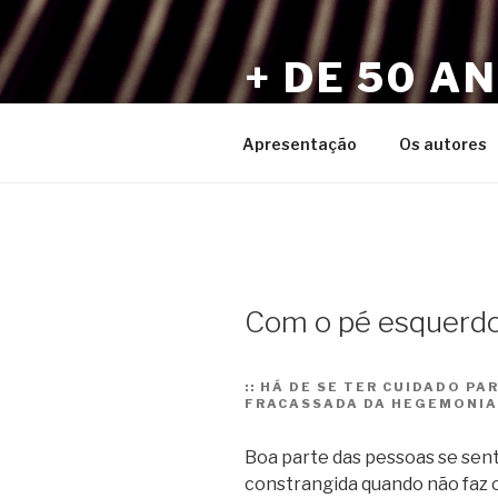
Pular
para
+ DE 50 A
o
conteúdo
Por Sérgio Vaz e Amigos
Apresentação
Os autores
Com o pé esquerd
::
HÁ DE SE TER CUIDADO PAR
FRACASSADA DA HEGEMONIA 
Boa parte das pessoas se se
constrangida quando não faz 