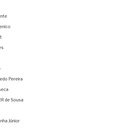
ente
enico
t
es
o
ledo Pereira
seca
RR de Sousa
nha Júnior