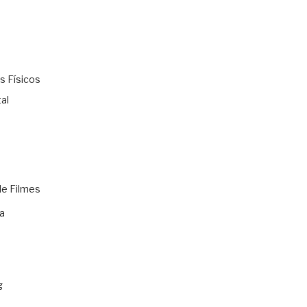
s Físicos
al
de Filmes
a
g