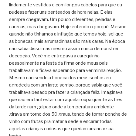
lindamente vestidas e com longos cabelos para que eu
pudesse fazer uns penteados da hora nelas. E elas
sempre chegavam. Um pouco diferentes, peladas e
carecas, mas chegavam. Hoje entendo o porquê. Mesmo
quando não tínhamos a inflação que temos hoje, sei que
as bonecas mais arrumadinhas são mais caras. Na época
não sabia disso mas mesmo assim nunca demonstrei
decepção. Você me entregava a carequinha
pessoalmente na festa da firma onde meus pais
trabalhavam e ficava esperando para ver minha reação.
Mesmo não sendo a boneca dos meus sonhos eu
agradecia com um largo sorriso, porque sabia que você
trabalhava pesado pra fazer a criançada feliz. Imaginava
que não era fácil estar com aquela roupa quente às três
da tarde num galpão onde a temperatura ambiente
girava em torno dos 50 graus, tendo de tomar ponche de
vinho com frutas pra matar a sede e encarar todas
aquelas crianças curiosas que queriam arrancar sua
barba.