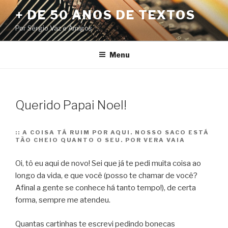
Pular
+ DE 50 ANOS DE TEXTOS
para
Por Sérgio Vaz e Amigos
o
conteúdo
Menu
Querido Papai Noel!
::
A COISA TÁ RUIM POR AQUI. NOSSO SACO ESTÁ
TÃO CHEIO QUANTO O SEU. POR VERA VAIA
Oi, tô eu aqui de novo! Sei que já te pedi muita coisa ao
longo da vida, e que você (posso te chamar de você?
Afinal a gente se conhece há tanto tempo!), de certa
forma, sempre me atendeu.
Quantas cartinhas te escrevi pedindo bonecas