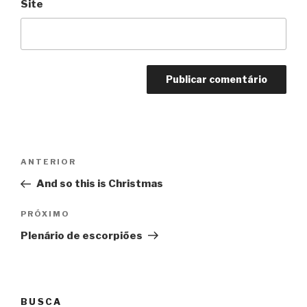
Site
Navegação
Anterior
ANTERIOR
de
And so this is Christmas
Post
Próximo
PRÓXIMO
Plenário de escorpiões
BUSCA