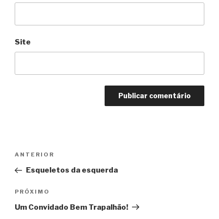
Site
Navegação
Anterior
ANTERIOR
de
Esqueletos da esquerda
Post
Próximo
PRÓXIMO
Um Convidado Bem Trapalhão!