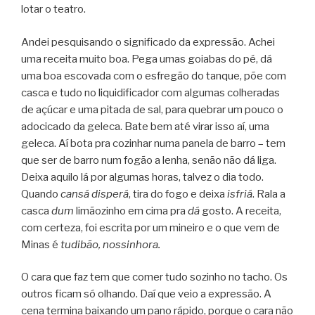
lotar o teatro.
Andei pesquisando o significado da expressão. Achei
uma receita muito boa. Pega umas goiabas do pé, dá
uma boa escovada com o esfregão do tanque, põe com
casca e tudo no liquidificador com algumas colheradas
de açúcar e uma pitada de sal, para quebrar um pouco o
adocicado da geleca. Bate bem até virar isso aí, uma
geleca. Aí bota pra cozinhar numa panela de barro – tem
que ser de barro num fogão a lenha, senão não dá liga.
Deixa aquilo lá por algumas horas, talvez o dia todo.
Quando
cansá
disperá
, tira do fogo e deixa
isfriá
. Rala a
casca
dum
limãozinho em cima pra
dá
gosto. A receita,
com certeza, foi escrita por um mineiro e o que vem de
Minas é
tudibão, nossinhora.
O cara que faz tem que comer tudo sozinho no tacho. Os
outros ficam só olhando. Daí que veio a expressão. A
cena termina baixando um pano rápido, porque o cara não