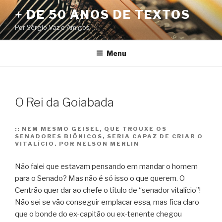
Pular
+ DE 50 ANOS DE TEXTOS
para
Por Sérgio Vaz e Amigos
o
conteúdo
Menu
O Rei da Goiabada
::
NEM MESMO GEISEL, QUE TROUXE OS
SENADORES BIÔNICOS, SERIA CAPAZ DE CRIAR O
VITALÍCIO. POR NELSON MERLIN
Não falei que estavam pensando em mandar o homem
para o Senado? Mas não é só isso o que querem. O
Centrão quer dar ao chefe o título de “senador vitalício”!
Não sei se vão conseguir emplacar essa, mas fica claro
que o bonde do ex-capitão ou ex-tenente chegou