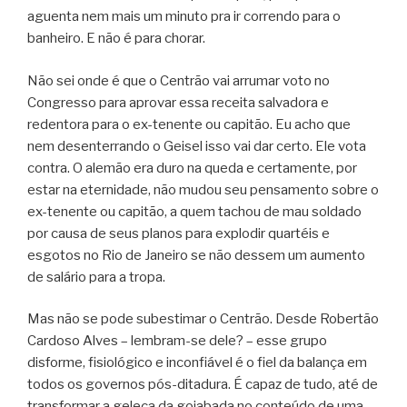
aguenta nem mais um minuto pra ir correndo para o
banheiro. E não é para chorar.
Não sei onde é que o Centrão vai arrumar voto no
Congresso para aprovar essa receita salvadora e
redentora para o ex-tenente ou capitão. Eu acho que
nem desenterrando o Geisel isso vai dar certo. Ele vota
contra. O alemão era duro na queda e certamente, por
estar na eternidade, não mudou seu pensamento sobre o
ex-tenente ou capitão, a quem tachou de mau soldado
por causa de seus planos para explodir quartéis e
esgotos no Rio de Janeiro se não dessem um aumento
de salário para a tropa.
Mas não se pode subestimar o Centrão. Desde Robertão
Cardoso Alves – lembram-se dele? – esse grupo
disforme, fisiológico e inconfiável é o fiel da balança em
todos os governos pós-ditadura. É capaz de tudo, até de
transformar a geleca da goiabada no conteúdo de uma