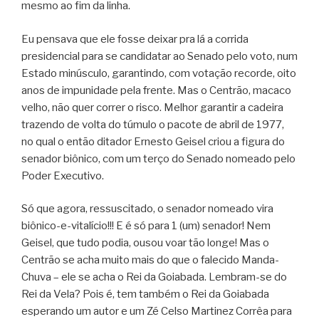
mesmo ao fim da linha.
Eu pensava que ele fosse deixar pra lá a corrida
presidencial para se candidatar ao Senado pelo voto, num
Estado minúsculo, garantindo, com votação recorde, oito
anos de impunidade pela frente. Mas o Centrão, macaco
velho, não quer correr o risco. Melhor garantir a cadeira
trazendo de volta do túmulo o pacote de abril de 1977,
no qual o então ditador Ernesto Geisel criou a figura do
senador biônico, com um terço do Senado nomeado pelo
Poder Executivo.
Só que agora, ressuscitado, o senador nomeado vira
biônico-e-vitalício!!! E é só para 1 (um) senador! Nem
Geisel, que tudo podia, ousou voar tão longe! Mas o
Centrão se acha muito mais do que o falecido Manda-
Chuva – ele se acha o Rei da Goiabada. Lembram-se do
Rei da Vela? Pois é, tem também o Rei da Goiabada
esperando um autor e um Zé Celso Martinez Corrêa para