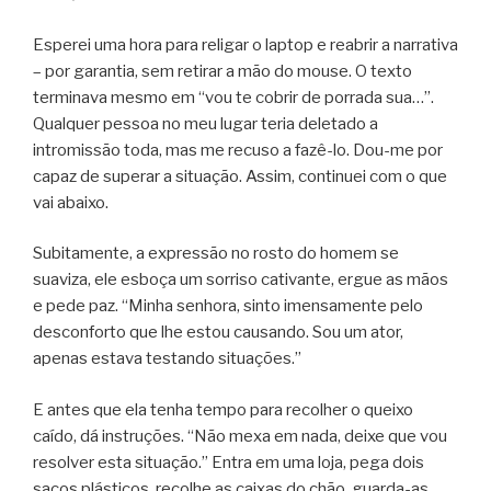
Esperei uma hora para religar o laptop e reabrir a narrativa
– por garantia, sem retirar a mão do mouse. O texto
terminava mesmo em “vou te cobrir de porrada sua…”.
Qualquer pessoa no meu lugar teria deletado a
intromissão toda, mas me recuso a fazê-lo. Dou-me por
capaz de superar a situação. Assim, continuei com o que
vai abaixo.
Subitamente, a expressão no rosto do homem se
suaviza, ele esboça um sorriso cativante, ergue as mãos
e pede paz. “Minha senhora, sinto imensamente pelo
desconforto que lhe estou causando. Sou um ator,
apenas estava testando situações.”
E antes que ela tenha tempo para recolher o queixo
caído, dá instruções. “Não mexa em nada, deixe que vou
resolver esta situação.” Entra em uma loja, pega dois
sacos plásticos, recolhe as caixas do chão, guarda-as