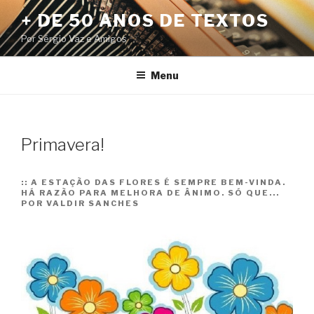
Pular
+ DE 50 ANOS DE TEXTOS
para
Por Sérgio Vaz e Amigos
o
conteúdo
Menu
Primavera!
::
A ESTAÇÃO DAS FLORES É SEMPRE BEM-VINDA.
HÁ RAZÃO PARA MELHORA DE ÂNIMO. SÓ QUE...
POR VALDIR SANCHES