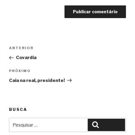
Navegação
Anterior
ANTERIOR
de
Covardia
Post
Próximo
PRÓXIMO
Caia na real, presidente!
BUSCA
Pesquisar
Pesquisar
por: