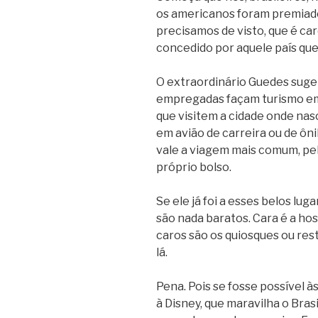
os americanos foram premiado
precisamos de visto, que é car
concedido por aquele país qu
O extraordinário Guedes suger
empregadas façam turismo em 
que visitem a cidade onde nasc
em avião de carreira ou de ôn
vale a viagem mais comum, pe
próprio bolso.
Se ele já foi a esses belos lu
são nada baratos. Cara é a ho
caros são os quiosques ou res
lá.
Pena. Pois se fosse possível
à Disney, que maravilha o Bras