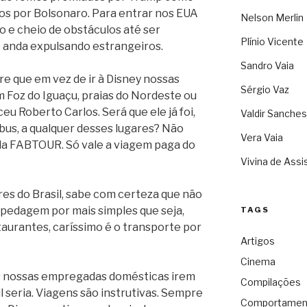
s por Bolsonaro. Para entrar nos EUA
Nelson Merlin
o e cheio de obstáculos até ser
Plínio Vicente
e anda expulsando estrangeiros.
Sandro Vaia
e que em vez de ir à Disney nossas
Sérgio Vaz
Foz do Iguaçu, praias do Nordeste ou
eu Roberto Carlos. Será que ele já foi,
Valdir Sanches
ibus, a qualquer desses lugares? Não
Vera Vaia
la FABTOUR. Só vale a viagem paga do
Vivina de Assi
gares do Brasil, sabe com certeza que não
spedagem por mais simples que seja,
TAGS
taurantes, caríssimo é o transporte por
Artigos
Cinema
 às nossas empregadas domésticas irem
Compilações
il seria. Viagens são instrutivas. Sempre
Comportamen