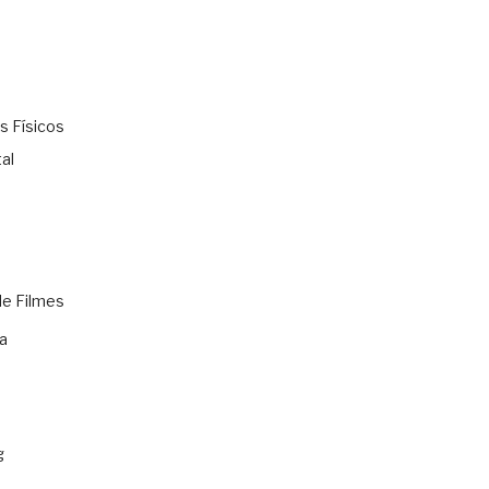
s Físicos
al
de Filmes
a
g