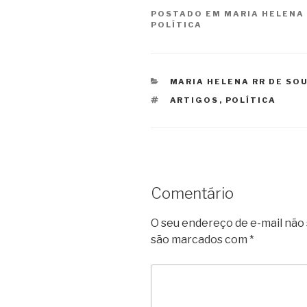
POSTADO EM
MARIA HELENA
POLÍTICA
CATEGORIAS
MARIA HELENA RR DE SO
TAGS
ARTIGOS
,
POLÍTICA
Comentário
O seu endereço de e-mail não 
são marcados com
*