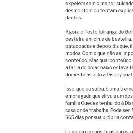
expelem sem o menor cuidado.
desmentem ou tentam explicar 
dantes.
Agora o Posto Ipiranga do Bo
besteira em cima de besteira,
patacoadas e depois diz que, 
modos. Com o que não se impor
conteúdo. Mas qual conteúdo 
a farra do dólar baixo estava
domésticas indo à Disney qua
Isso, que eu saiba, é uma tre
empregada que sirva a um dos
família Guedes tenha ido à Di
casa onde trabalha. Pode ser.
365 dias por sua própria conta
Começa que nós, brasileiros,