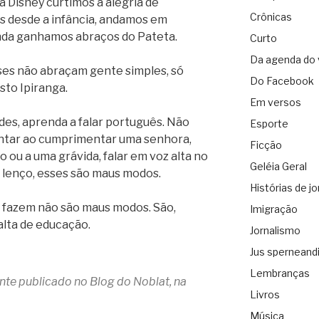
 Disney curtimos a alegria de
Crônicas
desde a infância, andamos em
nda ganhamos abraços do Pateta.
Curto
Da agenda do 
ses não abraçam gente simples, só
Do Facebook
sto Ipiranga.
Em versos
es, aprenda a falar português. Não
Esporte
antar ao cumprimentar uma senhora,
Ficção
o ou a uma grávida, falar em voz alta no
Geléia Geral
 lenço, esses são maus modos.
Histórias de jo
e fazem não são maus modos. São,
Imigração
lta de educação.
Jornalismo
Jus sperneand
Lembranças
ente publicado no Blog do Noblat, na
Livros
Música