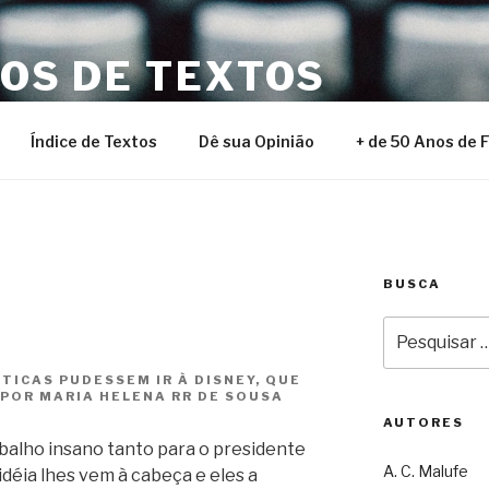
NOS DE TEXTOS
Índice de Textos
Dê sua Opinião
+ de 50 Anos de 
BUSCA
Pesquisar
por:
ICAS PUDESSEM IR À DISNEY, QUE
 POR MARIA HELENA RR DE SOUSA
AUTORES
abalho insano tanto para o presidente
A. C. Malufe
idéia lhes vem à cabeça e eles a