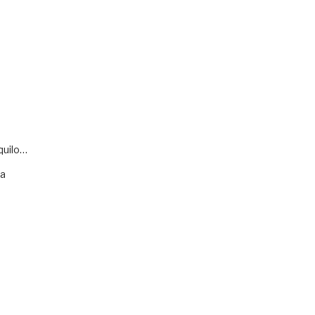
quilo…
va