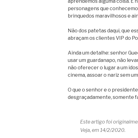
aprendemos alguma coisa. E na
personagens que conhecemos 
brinquedos maravilhosos e ai
Não dos patetas daqui, que es
abraçam os clientes VIP do Po
Ainda um detalhe: senhor Gued
usar um guardanapo, não lev
não oferecer o lugar a um idos
cinema, assoar o nariz sem um
O que o senhor e o president
desgraçadamente, somente fa
Este artigo foi originalm
Veja, em 14/2/2020.