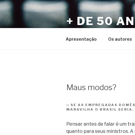
Pular
para
+ DE 50 A
o
conteúdo
Por Sérgio Vaz e Amigos
Apresentação
Os autores
Maus modos?
::
SE AS EMPREGADAS DOMÉST
MARAVILHA O BRASIL SERIA.
Pensar antes de falar é um tr
quanto para seus ministros. A 