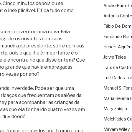
 Cinco minutos depois ou se
Anélio Barreto
o inexplicável. E fica tudo como
Antonio Cont
Fábio De Dom
lsonaro inventou uma nova. Fala
Fernando Bran
 agride os ouvintes com suas
à maneira do presidente, sofre de maus
Hubert Alquér
ta, pois o que lhe é importante é o
Jorge Teles
ele encontra no que disse ontem? Que
 tão grande que havia empregadas
Laïs de Castr
tro vezes por ano?
Luiz Carlos To
menda inverdade. Pode ser que uma
Manuel S. Fon
 ricaços que frequentam os salões da
Maria Helena 
sney para acompanhar as crianças da
Mary Zaidan
 Mas que ela tenha ido quatro vezes em
, duvideodó.
Melchíades Cu
Miryam Wiley
 não fomos premiados por Trump como