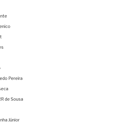
ente
enico
t
es
o
ledo Pereira
seca
RR de Sousa
nha Júnior