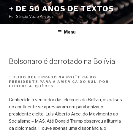
Pular
+ DE 50 ANOS DE TEXTOS
para
Por Sérgio Vaz e Amigos
o
conteúdo
Menu
Bolsonaro é derrotado na Bolívia
::
TUDO DEU ERRADO NA POLÍTICA DO
PRESIDENTE PARA A AMÉRICA DO SUL. POR
HUBERT ALQUÉRES
Conhecido o vencedor das eleições da Bolívia, os países
do continente se apressaram em parabenizar o
presidente eleito, Luis Alberto Arce, do Movimento ao
Socialismo – MAS. Até Donald Trump observou a liturgia
da diplomacia. Houve apenas uma dissonância, o