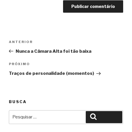
Navegação
Anterior
ANTERIOR
de
Nunca a Câmara Alta foi tão baixa
Post
Próximo
PRÓXIMO
Traços de personalidade (momentos)
BUSCA
Pesquisar
Pesquisar
por: