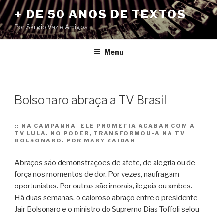
Pular
+ DE 50 ANOS DE TEXTOS
para
Por Sérgio Vaz e Amigos
o
conteúdo
Menu
Bolsonaro abraça a TV Brasil
::
NA CAMPANHA, ELE PROMETIA ACABAR COM A
TV LULA. NO PODER, TRANSFORMOU-A NA TV
BOLSONARO. POR MARY ZAIDAN
Abraços são demonstrações de afeto, de alegria ou de
força nos momentos de dor. Por vezes, naufragam
oportunistas. Por outras são imorais, ilegais ou ambos.
Há duas semanas, o caloroso abraço entre o presidente
Jair Bolsonaro e o ministro do Supremo Dias Toffoli selou