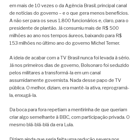
em mais de 10 vezes o da Agência Brasil, principal canal
de notícias do governo – e o que gera menos benefícios.
A não ser para os seus 1.800 funcionários e, claro, para o
presidente de plantão. Já consumiu mais de R$ 500
milhões ao ano nos tempos áureos, baixando para R$
153 milhões no último ano do governo Michel Temer.
A ideia de acabar com a TV Brasil nunca foi levada à sério.
Já nos primeiros dias de governo, Bolsonaro foi seduzido
pelos militares a transformá-la em um canal
assumidamente governista. Nada desse papo de TV
pública. O melhor, diziam, era mantê-la ativa, reprogramá-
la, enxugá-la.
Da boca para fora repetiam a mentirinha de que queriam
criar algo semelhante à BBC, com participação privada. O
mesmo blá-blá-blá da era Lula.
Diziam ainda que seria feita uma redução severa nos