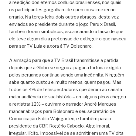
a reedição dos eternos conluios brasilienses, nos quais
os participantes gargalham de quem ousa mexer no
arranjo. Na terça-feira, dois outros abraços, desta vez
enviados ao presidente durante o jogo Peru x Brasil,
também foram simbólicos, escancarando a farsa de que
ele teve algum dia a pretensão de extinguir o que nasceu
para ser TV Lula e agora é TV Bolsonaro.
A armação para que a TV Brasil transmitisse a partida
depois que a Globo se negou a pagar a fortuna exigida
pelos peruanos continua sendo uma incógnita. Ninguém
sabe quanto custou e, muito menos, quem pagou. Mas
todos os 4% de telespectadores que deram ao canal a
maior audiência de sua história – em alguns picos chegou
a registrar 12% – ouviram o narrador André Marques
mandar abraços para Bolsonaro e seu secretário de
Comunicação Fabio Wajngarten, e também para o
presidente da CBF, Rogério Caboclo. Algo imoral,
irregular, ilícito. Impossível de se admitir em uma TV dita