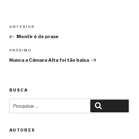
Navegação
Anterior
ANTERIOR
de
Mentir é de praxe
Post
Próximo
PRÓXIMO
Nunca a Câmara Alta foi tão baixa
BUSCA
Pesquisar
Pesquisar
por:
AUTORES