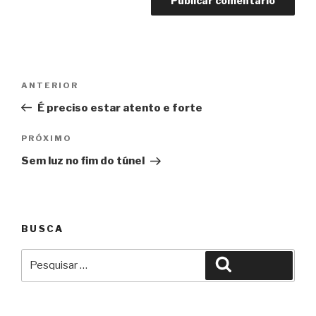
Navegação
Anterior
ANTERIOR
de
É preciso estar atento e forte
Post
Próximo
PRÓXIMO
Sem luz no fim do túnel
BUSCA
Pesquisar
Pesquisar
por: