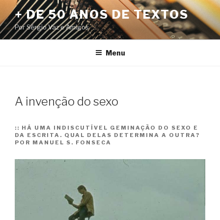
Pular
+ DE 50 ANOS DE TEXTOS
para
Por Sérgio Vaz e Amigos
o
conteúdo
Menu
A invenção do sexo
::
HÁ UMA INDISCUTÍVEL GEMINAÇÃO DO SEXO E
DA ESCRITA. QUAL DELAS DETERMINA A OUTRA?
POR MANUEL S. FONSECA