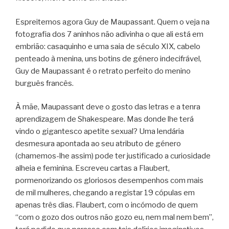
Espreitemos agora Guy de Maupassant. Quem o veja na
fotografia dos 7 aninhos não adivinha o que ali está em
embrião: casaquinho e uma saia de século XIX, cabelo
penteado à menina, uns botins de género indecifrável,
Guy de Maupassant é o retrato perfeito do menino
burguês francês.
À mãe, Maupassant deve o gosto das letras e a tenra
aprendizagem de Shakespeare. Mas donde lhe terá
vindo o gigantesco apetite sexual? Uma lendária
desmesura apontada ao seu atributo de género
(chamemos-lhe assim) pode ter justificado a curiosidade
alheia e feminina. Escreveu cartas a Flaubert,
pormenorizando os gloriosos desempenhos com mais
de mil mulheres, chegando a registar 19 cópulas em
apenas três dias. Flaubert, com o incómodo de quem
“com o gozo dos outros não gozo eu, nem mal nem bem”,