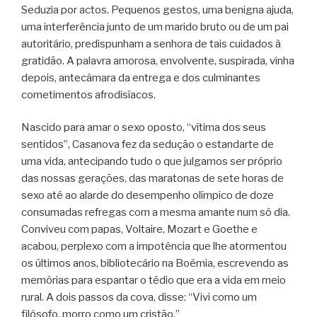
Seduzia por actos. Pequenos gestos, uma benigna ajuda,
uma interferência junto de um marido bruto ou de um pai
autoritário, predispunham a senhora de tais cuidados à
gratidão. A palavra amorosa, envolvente, suspirada, vinha
depois, antecâmara da entrega e dos culminantes
cometimentos afrodisíacos.
Nascido para amar o sexo oposto, “vítima dos seus
sentidos”, Casanova fez da sedução o estandarte de
uma vida, antecipando tudo o que julgamos ser próprio
das nossas gerações, das maratonas de sete horas de
sexo até ao alarde do desempenho olímpico de doze
consumadas refregas com a mesma amante num só dia.
Conviveu com papas, Voltaire, Mozart e Goethe e
acabou, perplexo com a impotência que lhe atormentou
os últimos anos, bibliotecário na Boémia, escrevendo as
memórias para espantar o tédio que era a vida em meio
rural. A dois passos da cova, disse: “Vivi como um
filósofo, morro como um cristão.”