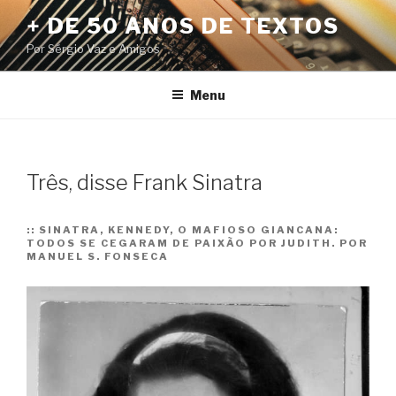
Pular
+ DE 50 ANOS DE TEXTOS
para
Por Sérgio Vaz e Amigos
o
conteúdo
Menu
Três, disse Frank Sinatra
::
SINATRA, KENNEDY, O MAFIOSO GIANCANA:
TODOS SE CEGARAM DE PAIXÃO POR JUDITH. POR
MANUEL S. FONSECA