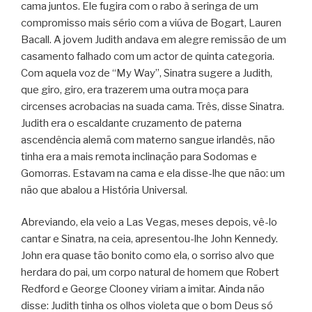
cama juntos. Ele fugira com o rabo à seringa de um
compromisso mais sério com a viúva de Bogart, Lauren
Bacall. A jovem Judith andava em alegre remissão de um
casamento falhado com um actor de quinta categoria.
Com aquela voz de “My Way”, Sinatra sugere a Judith,
que giro, giro, era trazerem uma outra moça para
circenses acrobacias na suada cama. Três, disse Sinatra.
Judith era o escaldante cruzamento de paterna
ascendência alemã com materno sangue irlandês, não
tinha era a mais remota inclinação para Sodomas e
Gomorras. Estavam na cama e ela disse-lhe que não: um
não que abalou a História Universal.
Abreviando, ela veio a Las Vegas, meses depois, vê-lo
cantar e Sinatra, na ceia, apresentou-lhe John Kennedy.
John era quase tão bonito como ela, o sorriso alvo que
herdara do pai, um corpo natural de homem que Robert
Redford e George Clooney viriam a imitar. Ainda não
disse: Judith tinha os olhos violeta que o bom Deus só