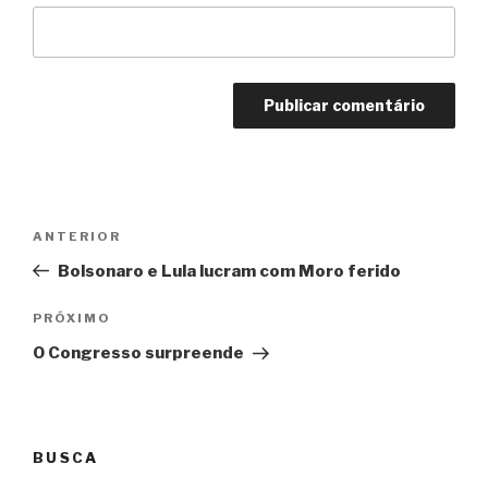
Navegação
Anterior
ANTERIOR
de
Bolsonaro e Lula lucram com Moro ferido
Post
Próximo
PRÓXIMO
O Congresso surpreende
BUSCA