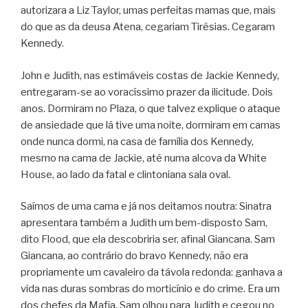
autorizara a Liz Taylor, umas perfeitas mamas que, mais
do que as da deusa Atena, cegariam Tirésias. Cegaram
Kennedy.
John e Judith, nas estimáveis costas de Jackie Kennedy,
entregaram-se ao voracíssimo prazer da ilicitude. Dois
anos. Dormiram no Plaza, o que talvez explique o ataque
de ansiedade que lá tive uma noite, dormiram em camas
onde nunca dormi, na casa de família dos Kennedy,
mesmo na cama de Jackie, até numa alcova da White
House, ao lado da fatal e clintoniana sala oval.
Saímos de uma cama e já nos deitamos noutra: Sinatra
apresentara também a Judith um bem-disposto Sam,
dito Flood, que ela descobriria ser, afinal Giancana. Sam
Giancana, ao contrário do bravo Kennedy, não era
propriamente um cavaleiro da távola redonda: ganhava a
vida nas duras sombras do morticínio e do crime. Era um
dos chefes da Mafia. Sam olhou para Judith e cegou no