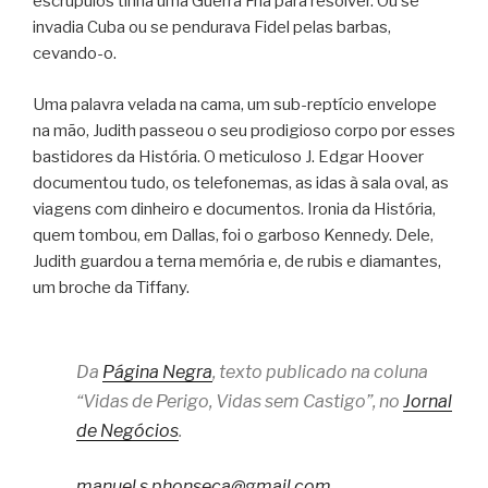
escrúpulos tinha uma Guerra Fria para resolver. Ou se
invadia Cuba ou se pendurava Fidel pelas barbas,
cevando-o.
Uma palavra velada na cama, um sub-reptício envelope
na mão, Judith passeou o seu prodigioso corpo por esses
bastidores da História. O meticuloso J. Edgar Hoover
documentou tudo, os telefonemas, as idas à sala oval, as
viagens com dinheiro e documentos. Ironia da História,
quem tombou, em Dallas, foi o garboso Kennedy. Dele,
Judith guardou a terna memória e, de rubis e diamantes,
um broche da Tiffany.
Da
Página Negra
, texto publicado na coluna
“Vidas de Perigo, Vidas sem Castigo”, no
Jornal
de Negócios
.
manuel.s.phonseca@gmail.com