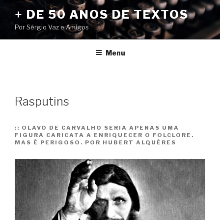
Pular
+ DE 50 ANOS DE TEXTOS
para
Por Sérgio Vaz e Amigos
o
conteúdo
Menu
Rasputins
::
OLAVO DE CARVALHO SERIA APENAS UMA
FIGURA CARICATA A ENRIQUECER O FOLCLORE.
MAS É PERIGOSO. POR HUBERT ALQUÉRES