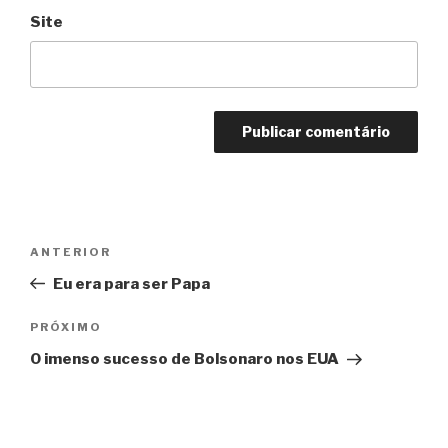
Site
Navegação
Anterior
ANTERIOR
de
Eu era para ser Papa
Post
Próximo
PRÓXIMO
O imenso sucesso de Bolsonaro nos EUA